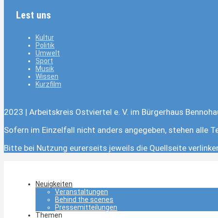
Lest uns
Kultur
Politik
Umwelt
Sport
Musik
Wissen
Kurzfilm
2023 | Arbeitskreis Ostviertel e. V. im Bürgerhaus Bennoha
Sofern im Einzelfall nicht anders angegeben, stehen alle T
Bitte bei Nutzung eurerseits jeweils die Quellseite verlink
Neuigkeiten
Veranstaltungen
Behind the scenes
Pressemitteilungen
Themen