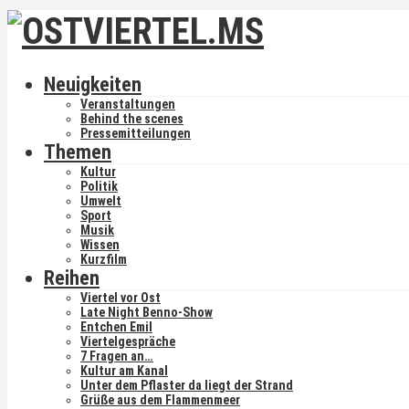
Neuigkeiten
Veranstaltungen
Behind the scenes
Pressemitteilungen
Themen
Kultur
Politik
Umwelt
Sport
Musik
Wissen
Kurzfilm
Reihen
Viertel vor Ost
Late Night Benno-Show
Entchen Emil
Viertelgespräche
7 Fragen an…
Kultur am Kanal
Unter dem Pflaster da liegt der Strand
Grüße aus dem Flammenmeer