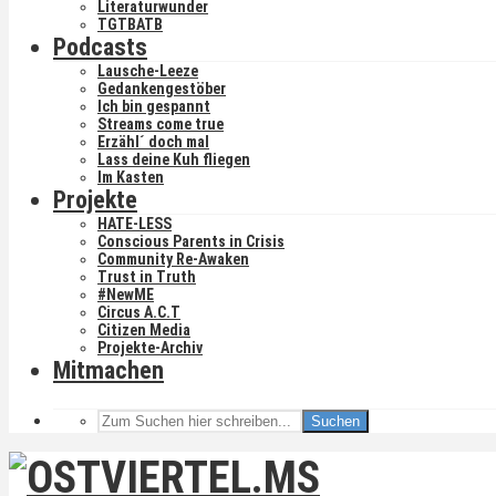
Literaturwunder
TGTBATB
Podcasts
Lausche-Leeze
Gedankengestöber
Ich bin gespannt
Streams come true
Erzähl´ doch mal
Lass deine Kuh fliegen
Im Kasten
Projekte
HATE-LESS
Conscious Parents in Crisis
Community Re-Awaken
Trust in Truth
#NewME
Circus A.C.T
Citizen Media
Projekte-Archiv
Mitmachen
Suchen