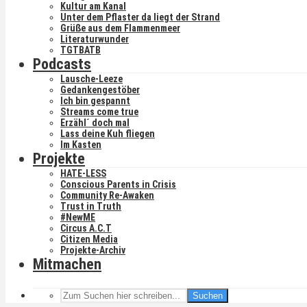
Kultur am Kanal
Unter dem Pflaster da liegt der Strand
Grüße aus dem Flammenmeer
Literaturwunder
TGTBATB
Podcasts
Lausche-Leeze
Gedankengestöber
Ich bin gespannt
Streams come true
Erzähl´ doch mal
Lass deine Kuh fliegen
Im Kasten
Projekte
HATE-LESS
Conscious Parents in Crisis
Community Re-Awaken
Trust in Truth
#NewME
Circus A.C.T
Citizen Media
Projekte-Archiv
Mitmachen
Suchen