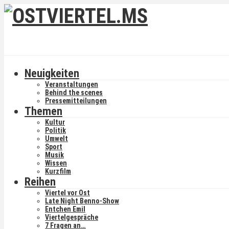
Neuigkeiten
Veranstaltungen
Behind the scenes
Pressemitteilungen
Themen
Kultur
Politik
Umwelt
Sport
Musik
Wissen
Kurzfilm
Reihen
Viertel vor Ost
Late Night Benno-Show
Entchen Emil
Viertelgespräche
7 Fragen an…