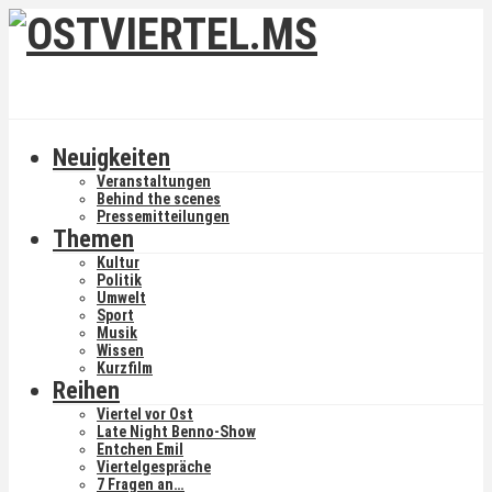
Neuigkeiten
Veranstaltungen
Behind the scenes
Pressemitteilungen
Themen
Kultur
Politik
Umwelt
Sport
Musik
Wissen
Kurzfilm
Reihen
Viertel vor Ost
Late Night Benno-Show
Entchen Emil
Viertelgespräche
7 Fragen an…