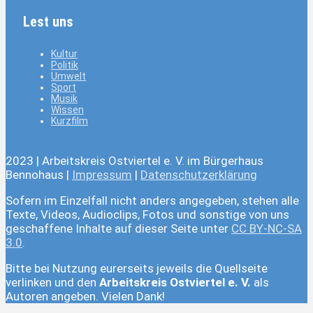
Lest uns
Kultur
Politik
Umwelt
Sport
Musik
Wissen
Kurzfilm
2023 | Arbeitskreis Ostviertel e. V. im Bürgerhaus
Bennohaus |
Impressum
|
Datenschutzerklärung
Sofern im Einzelfall nicht anders angegeben, stehen alle
Texte, Videos, Audioclips, Fotos und sonstige von uns
geschaffene Inhalte auf dieser Seite unter
CC BY-NC-SA
3.0
.
Bitte bei Nutzung eurerseits jeweils die Quellseite
verlinken und den
Arbeitskreis Ostviertel e. V.
als
Autoren angeben. Vielen Dank!