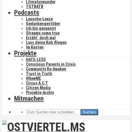
Literaturwunder
TGTBATB
Podcasts
Lausche-Leeze
Gedankengestöber
Ich bin gespannt
Streams come true
Erzähl´ doch mal
Lass deine Kuh fliegen
Im Kasten
Projekte
HATE-LESS
Conscious Parents in Crisis
Community Re-Awaken
Trust in Truth
#NewME
Circus A.C.T
Citizen Media
Projekte-Archiv
Mitmachen
Suchen