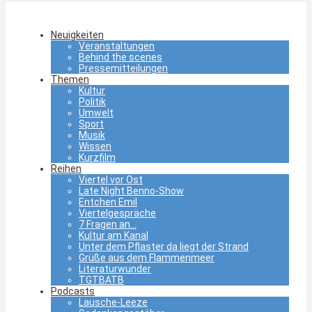
Neuigkeiten
Veranstaltungen
Behind the scenes
Pressemitteilungen
Themen
Kultur
Politik
Umwelt
Sport
Musik
Wissen
Kurzfilm
Reihen
Viertel vor Ost
Late Night Benno-Show
Entchen Emil
Viertelgespräche
7 Fragen an…
Kultur am Kanal
Unter dem Pflaster da liegt der Strand
Grüße aus dem Flammenmeer
Literaturwunder
TGTBATB
Podcasts
Lausche-Leeze