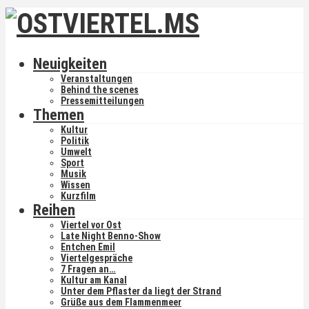
Neuigkeiten
Veranstaltungen
Behind the scenes
Pressemitteilungen
Themen
Kultur
Politik
Umwelt
Sport
Musik
Wissen
Kurzfilm
Reihen
Viertel vor Ost
Late Night Benno-Show
Entchen Emil
Viertelgespräche
7 Fragen an…
Kultur am Kanal
Unter dem Pflaster da liegt der Strand
Grüße aus dem Flammenmeer