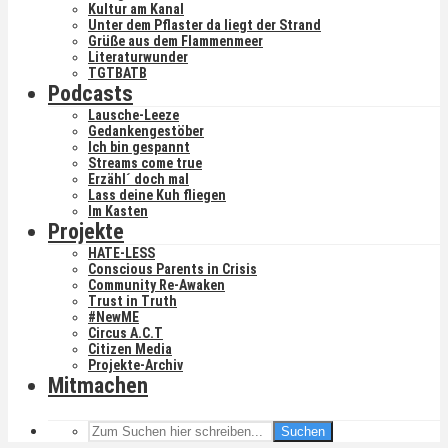
Kultur am Kanal
Unter dem Pflaster da liegt der Strand
Grüße aus dem Flammenmeer
Literaturwunder
TGTBATB
Podcasts
Lausche-Leeze
Gedankengestöber
Ich bin gespannt
Streams come true
Erzähl´ doch mal
Lass deine Kuh fliegen
Im Kasten
Projekte
HATE-LESS
Conscious Parents in Crisis
Community Re-Awaken
Trust in Truth
#NewME
Circus A.C.T
Citizen Media
Projekte-Archiv
Mitmachen
Suchen