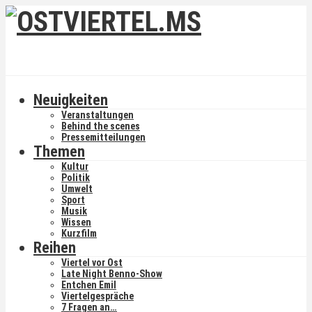
Neuigkeiten
Veranstaltungen
Behind the scenes
Pressemitteilungen
Themen
Kultur
Politik
Umwelt
Sport
Musik
Wissen
Kurzfilm
Reihen
Viertel vor Ost
Late Night Benno-Show
Entchen Emil
Viertelgespräche
7 Fragen an…