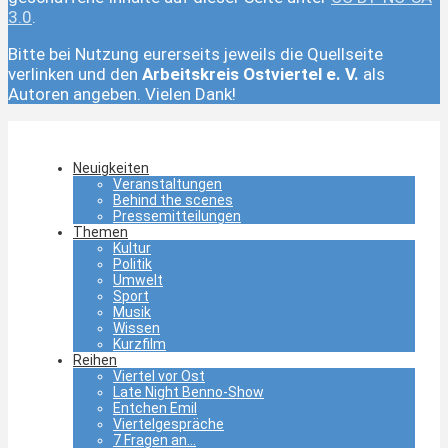
3.0
.
Bitte bei Nutzung eurerseits jeweils die Quellseite
verlinken und den
Arbeitskreis Ostviertel e. V.
als
Autoren angeben. Vielen Dank!
Neuigkeiten
Veranstaltungen
Behind the scenes
Pressemitteilungen
Themen
Kultur
Politik
Umwelt
Sport
Musik
Wissen
Kurzfilm
Reihen
Viertel vor Ost
Late Night Benno-Show
Entchen Emil
Viertelgespräche
7 Fragen an…