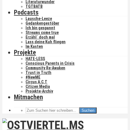
Literaturwunder
TGTBATB
Podcasts
Lausche-Leeze
Gedankengestöber
Ich bin gespannt
Streams come true
Erzähl´ doch mal
Lass deine Kuh fliegen
Im Kasten
Projekte
HATE-LESS
Conscious Parents in Crisis
Community Re-Awaken
Trust in Truth
#NewME
Circus A.C.T
Citizen Media
Projekte-Archiv
Mitmachen
Suchen