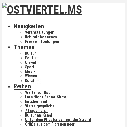
Neuigkeiten
Veranstaltungen
Behind the scenes
Pressemitteilungen
Themen
Kultur
Politik
Umwelt
Sport
Musik
Wissen
Kurzfilm
Reihen
Viertel vor Ost
Late Night Benno-Show
Entchen Emil
Viertelgespräche
7 Fragen an…
Kultur am Kanal
Unter dem Pflaster da liegt der Strand
Grüße aus dem Flammenmeer