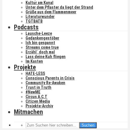
Kultur am Kanal
Unter dem Pflaster da liegt der Strand
Grüße aus dem Flammenmeer
Literaturwunder
TGTBATB
Podcasts
Lausche-Leeze
Gedankengestöber
Ich bin gespannt
Streams come true
Erzähl´ doch mal
Lass deine Kuh fliegen
Im Kasten
Projekte
HATE-LESS
Conscious Parents in Crisis
Community Re-Awaken
Trust in Truth
#NewME
Circus A.C.T
Citizen Media
Projekte-Archiv
Mitmachen
Suchen