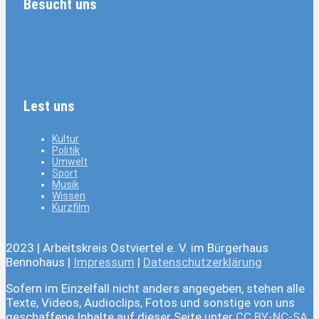
Besucht uns
Lest uns
Kultur
Politik
Umwelt
Sport
Musik
Wissen
Kurzfilm
2023 | Arbeitskreis Ostviertel e. V. im Bürgerhaus
Bennohaus |
Impressum
|
Datenschutzerklärung
Sofern im Einzelfall nicht anders angegeben, stehen alle
Texte, Videos, Audioclips, Fotos und sonstige von uns
geschaffene Inhalte auf dieser Seite unter
CC BY-NC-SA