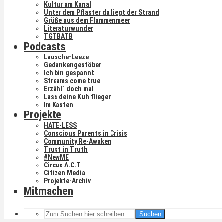
Kultur am Kanal
Unter dem Pflaster da liegt der Strand
Grüße aus dem Flammenmeer
Literaturwunder
TGTBATB
Podcasts
Lausche-Leeze
Gedankengestöber
Ich bin gespannt
Streams come true
Erzähl´ doch mal
Lass deine Kuh fliegen
Im Kasten
Projekte
HATE-LESS
Conscious Parents in Crisis
Community Re-Awaken
Trust in Truth
#NewME
Circus A.C.T
Citizen Media
Projekte-Archiv
Mitmachen
Suchen