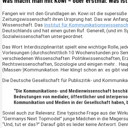
Was macht man mit Kowi – oder erstmal: Was ist
Fangen wir mit den Grundlagen an. Kowi ist die supersüß
Zeitungswissenschaft ihren Ursprung hat. Das war Anfang d
Wissenschaft. Das
Institut für Kommunikationswissensch
Deutschlands und hat einen guten Ruf. Generell, (und im 
Sozialwissenschaften untergeordnet.
Das Wort Interdisziplinarität spielt eine wichtige Rolle, 
Vorlesungen (durchschnittlich 10 Wochenstunden pro Seme
verschiedenen Wissenschaften: Politikwissenschaften, Er
Rechtswissenschaften, Soziologie und einigen mehr… Haup
(Massen-)Kommunikation. Hier klingt schon an: es gibt vi
Die Deutsche Gesellschaft für Publiszitik- und Kommunika
“Die Kommunikations- und Medienwissenschaft beschäft
Bedeutungen von medialer, öffentlicher und interpers
Kommunikation und Medien in der Gesellschaft haben, 
Soviel auch zur Relevanz. Eine typische Frage aus der Wi
“Germanys Next Topmodel” junge Mädchen in die Magers
“Und, tut er das?” Darauf gibt es leider keine Antwort. De