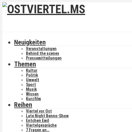
Neuigkeiten
Veranstaltungen
Behind the scenes
Pressemitteilungen
Themen
Kultur
Politik
Umwelt
Sport
Musik
Wissen
Kurzfilm
Reihen
Viertel vor Ost
Late Night Benno-Show
Entchen Emil
Viertelgespräche
7 Fragen an…