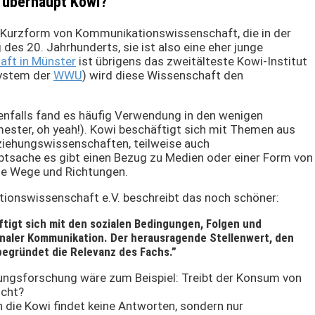
 überhaupt Kowi?
e Kurzform von Kommunikationswissenschaft, die in der
es 20. Jahrhunderts, sie ist also eine eher junge
aft in Münster
ist übrigens das zweitälteste Kowi-Institut
System der
WWU
) wird diese Wissenschaft den
jedenfalls fand es häufig Verwendung in den wenigen
ster, oh yeah!). Kowi beschäftigt sich mit Themen aus
ziehungswissenschaften, teilweise auch
tsache es gibt einen Bezug zu Medien oder einer Form von
ele Wege und Richtungen.
tionswissenschaft e.V. beschreibt das noch schöner:
igt sich mit den sozialen Bedingungen, Folgen und
onaler Kommunikation. Der herausragende Stellenwert, den
begründet die Relevanz des Fachs.”
rkungsforschung wäre zum Beispiel: Treibt der Konsum von
ucht?
nn die Kowi findet keine Antworten, sondern nur