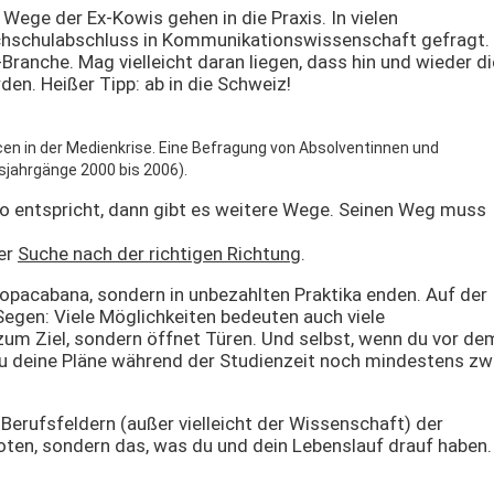
ege der Ex-Kowis gehen in die Praxis. In vielen
ochschulabschluss in Kommunikationswissenschaft gefragt.
Branche. Mag vielleicht daran liegen, dass hin und wieder di
den. Heißer Tipp: ab in die Schweiz!
ncen in der Medienkrise. Eine Befragung von Absolventinnen und
ahrgänge 2000 bis 2006).
o entspricht, dann gibt es weitere Wege. Seinen Weg muss
der
Suche nach der richtigen Richtung
.
 Copacabana, sondern in unbezahlten Praktika enden. Auf der
Segen: Viele Möglichkeiten bedeuten auch viele
zum Ziel, sondern öffnet Türen. Und selbst, wenn du vor de
du deine Pläne während der Studienzeit noch mindestens zw
Berufsfeldern (außer vielleicht der Wissenschaft) der
Noten, sondern das, was du und dein Lebenslauf drauf haben.