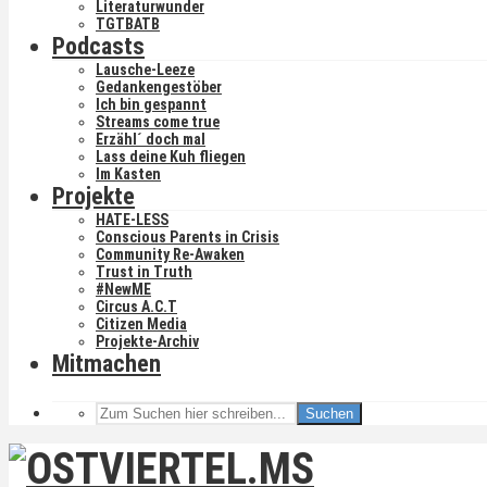
Literaturwunder
TGTBATB
Podcasts
Lausche-Leeze
Gedankengestöber
Ich bin gespannt
Streams come true
Erzähl´ doch mal
Lass deine Kuh fliegen
Im Kasten
Projekte
HATE-LESS
Conscious Parents in Crisis
Community Re-Awaken
Trust in Truth
#NewME
Circus A.C.T
Citizen Media
Projekte-Archiv
Mitmachen
Suchen