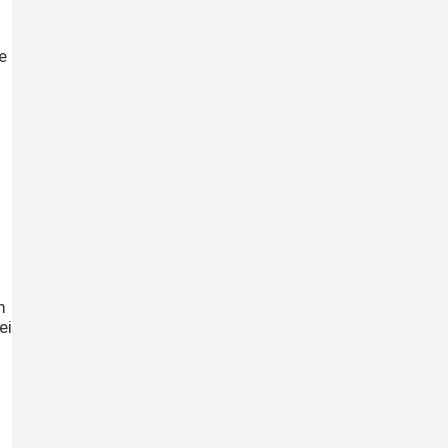
e
m
ei