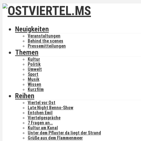
Neuigkeiten
Veranstaltungen
Behind the scenes
Pressemitteilungen
Themen
Kultur
Politik
Umwelt
Sport
Musik
Wissen
Kurzfilm
Reihen
Viertel vor Ost
Late Night Benno-Show
Entchen Emil
Viertelgespräche
7 Fragen an…
Kultur am Kanal
Unter dem Pflaster da liegt der Strand
Grüße aus dem Flammenmeer