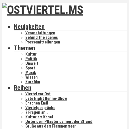
Neuigkeiten
Veranstaltungen
Behind the scenes
Pressemitteilungen
Themen
Kultur
Politik
Umwelt
Sport
Musik
Wissen
Kurzfilm
Reihen
Viertel vor Ost
Late Night Benno-Show
Entchen Emil
Viertelgespräche
7 Fragen an…
Kultur am Kanal
Unter dem Pflaster da liegt der Strand
Grüße aus dem Flammenmeer