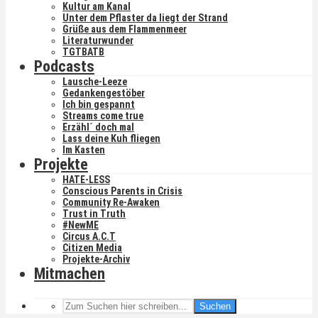
Kultur am Kanal
Unter dem Pflaster da liegt der Strand
Grüße aus dem Flammenmeer
Literaturwunder
TGTBATB
Podcasts
Lausche-Leeze
Gedankengestöber
Ich bin gespannt
Streams come true
Erzähl´ doch mal
Lass deine Kuh fliegen
Im Kasten
Projekte
HATE-LESS
Conscious Parents in Crisis
Community Re-Awaken
Trust in Truth
#NewME
Circus A.C.T
Citizen Media
Projekte-Archiv
Mitmachen
Suchen