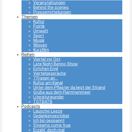
Veranstaltungen
Behind the scenes
Pressemitteilungen
Themen
Kultur
Politik
Umwelt
Sport
Musik
Wissen
Kurzfilm
Reihen
Viertel vor Ost
Late Night Benno-Show
Entchen Emil
Viertelgespräche
7 Fragen an…
Kultur am Kanal
Unter dem Pflaster da liegt der Strand
Grüße aus dem Flammenmeer
Literaturwunder
TGTBATB
Podcasts
Lausche-Leeze
Gedankengestöber
Ich bin gespannt
Streams come true
Erzähl´ doch mal