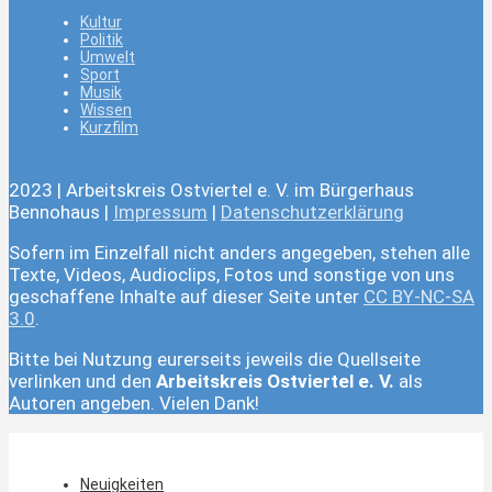
Kultur
Politik
Umwelt
Sport
Musik
Wissen
Kurzfilm
2023 | Arbeitskreis Ostviertel e. V. im Bürgerhaus
Bennohaus |
Impressum
|
Datenschutzerklärung
Sofern im Einzelfall nicht anders angegeben, stehen alle
Texte, Videos, Audioclips, Fotos und sonstige von uns
geschaffene Inhalte auf dieser Seite unter
CC BY-NC-SA
3.0
.
Bitte bei Nutzung eurerseits jeweils die Quellseite
verlinken und den
Arbeitskreis Ostviertel e. V.
als
Autoren angeben. Vielen Dank!
Neuigkeiten