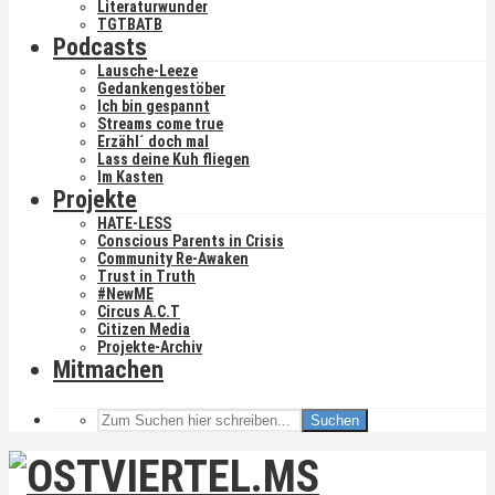
Literaturwunder
TGTBATB
Podcasts
Lausche-Leeze
Gedankengestöber
Ich bin gespannt
Streams come true
Erzähl´ doch mal
Lass deine Kuh fliegen
Im Kasten
Projekte
HATE-LESS
Conscious Parents in Crisis
Community Re-Awaken
Trust in Truth
#NewME
Circus A.C.T
Citizen Media
Projekte-Archiv
Mitmachen
Suchen