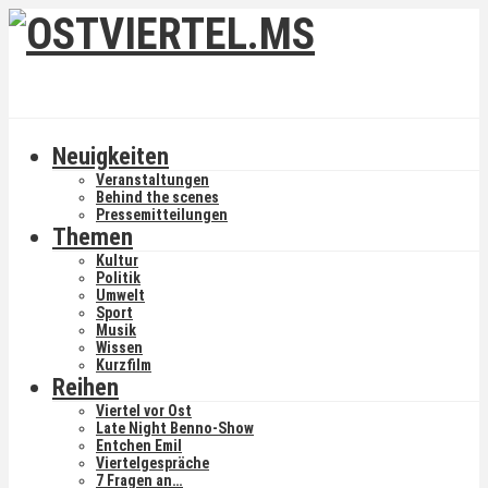
Neuigkeiten
Veranstaltungen
Behind the scenes
Pressemitteilungen
Themen
Kultur
Politik
Umwelt
Sport
Musik
Wissen
Kurzfilm
Reihen
Viertel vor Ost
Late Night Benno-Show
Entchen Emil
Viertelgespräche
7 Fragen an…