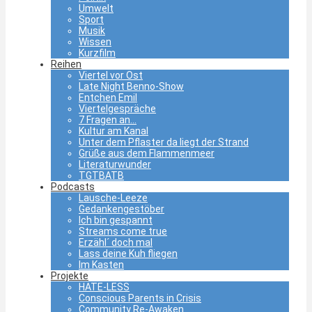
Umwelt
Sport
Musik
Wissen
Kurzfilm
Reihen
Viertel vor Ost
Late Night Benno-Show
Entchen Emil
Viertelgespräche
7 Fragen an…
Kultur am Kanal
Unter dem Pflaster da liegt der Strand
Grüße aus dem Flammenmeer
Literaturwunder
TGTBATB
Podcasts
Lausche-Leeze
Gedankengestöber
Ich bin gespannt
Streams come true
Erzähl´ doch mal
Lass deine Kuh fliegen
Im Kasten
Projekte
HATE-LESS
Conscious Parents in Crisis
Community Re-Awaken