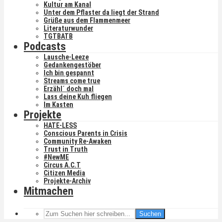
Kultur am Kanal
Unter dem Pflaster da liegt der Strand
Grüße aus dem Flammenmeer
Literaturwunder
TGTBATB
Podcasts
Lausche-Leeze
Gedankengestöber
Ich bin gespannt
Streams come true
Erzähl´ doch mal
Lass deine Kuh fliegen
Im Kasten
Projekte
HATE-LESS
Conscious Parents in Crisis
Community Re-Awaken
Trust in Truth
#NewME
Circus A.C.T
Citizen Media
Projekte-Archiv
Mitmachen
Suchen