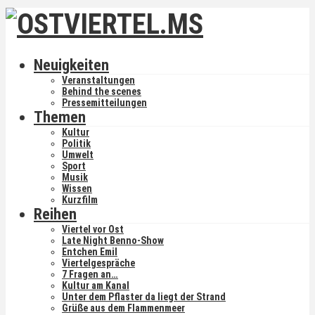
Neuigkeiten
Veranstaltungen
Behind the scenes
Pressemitteilungen
Themen
Kultur
Politik
Umwelt
Sport
Musik
Wissen
Kurzfilm
Reihen
Viertel vor Ost
Late Night Benno-Show
Entchen Emil
Viertelgespräche
7 Fragen an…
Kultur am Kanal
Unter dem Pflaster da liegt der Strand
Grüße aus dem Flammenmeer