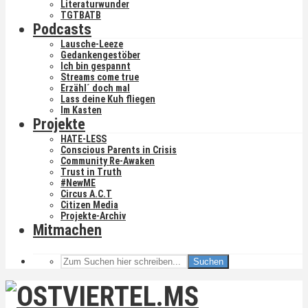
Literaturwunder
TGTBATB
Podcasts
Lausche-Leeze
Gedankengestöber
Ich bin gespannt
Streams come true
Erzähl´ doch mal
Lass deine Kuh fliegen
Im Kasten
Projekte
HATE-LESS
Conscious Parents in Crisis
Community Re-Awaken
Trust in Truth
#NewME
Circus A.C.T
Citizen Media
Projekte-Archiv
Mitmachen
Suchen