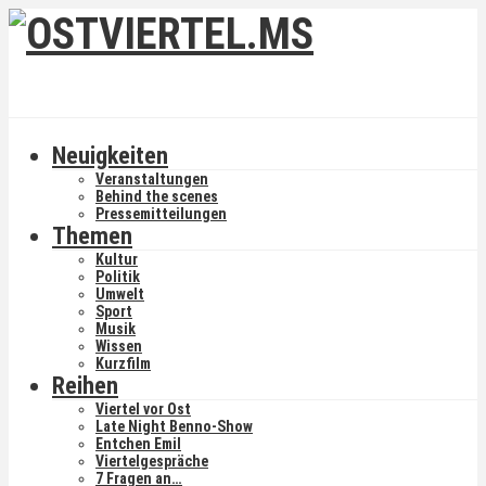
Neuigkeiten
Veranstaltungen
Behind the scenes
Pressemitteilungen
Themen
Kultur
Politik
Umwelt
Sport
Musik
Wissen
Kurzfilm
Reihen
Viertel vor Ost
Late Night Benno-Show
Entchen Emil
Viertelgespräche
7 Fragen an…