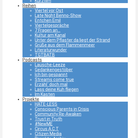
Kurzfilm
Reihen
Viertel vor Ost
Late Night Benno-Show
Entchen Emil
Viertelgespräche
7 Fragen an…
Kultur am Kanal
Unter dem Pflaster da liegt der Strand
Grüße aus dem Flammenmeer
Literaturwunder
TGTBATB
Podcasts
Lausche-Leeze
Gedankengestöber
Ich bin gespannt
Streams come true
Erzähl´ doch mal
Lass deine Kuh fliegen
Im Kasten
Projekte
HATE-LESS
Conscious Parents in Crisis
Community Re-Awaken
Trust in Truth
#NewME
Circus A.C.T
Citizen Media