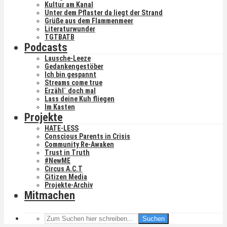
Kultur am Kanal
Unter dem Pflaster da liegt der Strand
Grüße aus dem Flammenmeer
Literaturwunder
TGTBATB
Podcasts
Lausche-Leeze
Gedankengestöber
Ich bin gespannt
Streams come true
Erzähl´ doch mal
Lass deine Kuh fliegen
Im Kasten
Projekte
HATE-LESS
Conscious Parents in Crisis
Community Re-Awaken
Trust in Truth
#NewME
Circus A.C.T
Citizen Media
Projekte-Archiv
Mitmachen
Suchen