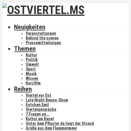
Neuigkeiten
Veranstaltungen
Behind the scenes
Pressemitteilungen
Themen
Kultur
Politik
Umwelt
Sport
Musik
Wissen
Kurzfilm
Reihen
Viertel vor Ost
Late Night Benno-Show
Entchen Emil
Viertelgespräche
7 Fragen an…
Kultur am Kanal
Unter dem Pflaster da liegt der Strand
Grüße aus dem Flammenmeer