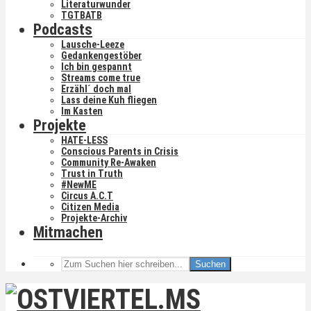
Literaturwunder
TGTBATB
Podcasts
Lausche-Leeze
Gedankengestöber
Ich bin gespannt
Streams come true
Erzähl´ doch mal
Lass deine Kuh fliegen
Im Kasten
Projekte
HATE-LESS
Conscious Parents in Crisis
Community Re-Awaken
Trust in Truth
#NewME
Circus A.C.T
Citizen Media
Projekte-Archiv
Mitmachen
Suchen