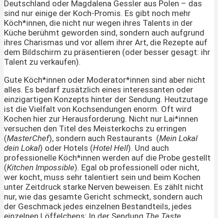
Deutschland oder Magdalena Gessler aus Polen – das
sind nur einige der Koch-Promis. Es gibt noch mehr
Köch*innen, die nicht nur wegen ihres Talents in der
Küche berühmt geworden sind, sondern auch aufgrund
ihres Charismas und vor allem ihrer Art, die Rezepte auf
dem Bildschirm zu präsentieren (oder besser gesagt: ihr
Talent zu verkaufen).
Gute Köch*innen oder Moderator*innen sind aber nicht
alles. Es bedarf zusätzlich eines interessanten oder
einzigartigen Konzepts hinter der Sendung. Heutzutage
ist die Vielfalt von Kochsendungen enorm. Oft wird
Kochen hier zur Herausforderung. Nicht nur Lai*innen
versuchen den Titel des Meisterkochs zu erringen
(
MasterChef
), sondern auch Restaurants (
Mein Lokal
dein Lokal
) oder Hotels (
Hotel Hell
). Und auch
professionelle Köch*innen werden auf die Probe gestellt
(
Kitchen Impossible
). Egal ob professionell oder nicht,
wer kocht, muss sehr talentiert sein und beim Kochen
unter Zeitdruck starke Nerven beweisen. Es zählt nicht
nur, wie das gesamte Gericht schmeckt, sondern auch
der Geschmack jedes einzelnen Bestandteils, jedes
einzelnen Löffelchens: In der Sendung
The Taste