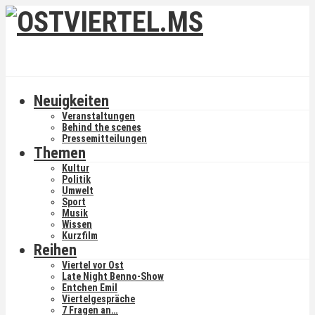
Neuigkeiten
Veranstaltungen
Behind the scenes
Pressemitteilungen
Themen
Kultur
Politik
Umwelt
Sport
Musik
Wissen
Kurzfilm
Reihen
Viertel vor Ost
Late Night Benno-Show
Entchen Emil
Viertelgespräche
7 Fragen an…