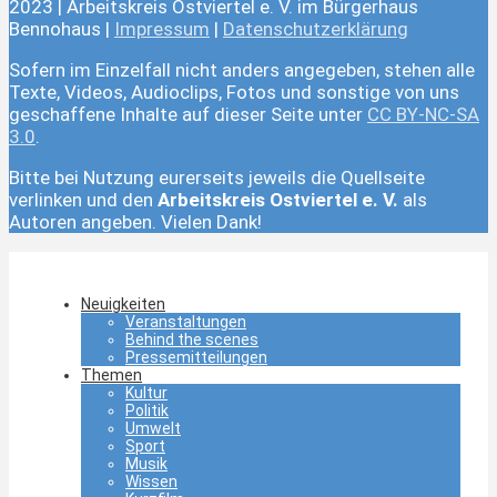
2023 | Arbeitskreis Ostviertel e. V. im Bürgerhaus
Bennohaus |
Impressum
|
Datenschutzerklärung
Sofern im Einzelfall nicht anders angegeben, stehen alle
Texte, Videos, Audioclips, Fotos und sonstige von uns
geschaffene Inhalte auf dieser Seite unter
CC BY-NC-SA
3.0
.
Bitte bei Nutzung eurerseits jeweils die Quellseite
verlinken und den
Arbeitskreis Ostviertel e. V.
als
Autoren angeben. Vielen Dank!
Neuigkeiten
Veranstaltungen
Behind the scenes
Pressemitteilungen
Themen
Kultur
Politik
Umwelt
Sport
Musik
Wissen