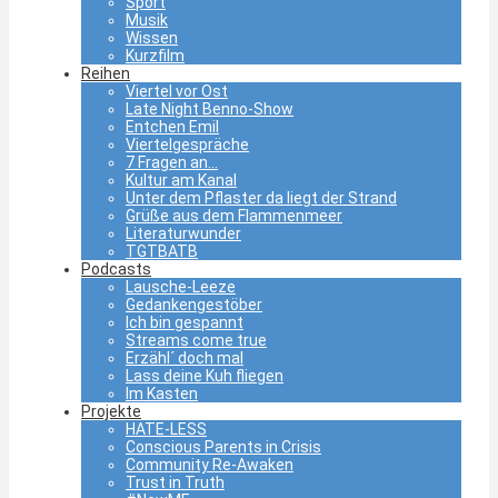
Sport
Musik
Wissen
Kurzfilm
Reihen
Viertel vor Ost
Late Night Benno-Show
Entchen Emil
Viertelgespräche
7 Fragen an…
Kultur am Kanal
Unter dem Pflaster da liegt der Strand
Grüße aus dem Flammenmeer
Literaturwunder
TGTBATB
Podcasts
Lausche-Leeze
Gedankengestöber
Ich bin gespannt
Streams come true
Erzähl´ doch mal
Lass deine Kuh fliegen
Im Kasten
Projekte
HATE-LESS
Conscious Parents in Crisis
Community Re-Awaken
Trust in Truth