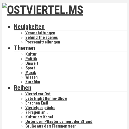
Neuigkeiten
Veranstaltungen
Behind the scenes
Pressemitteilungen
Themen
Kultur
Politik
Umwelt
Sport
Musik
Wissen
Kurzfilm
Reihen
Viertel vor Ost
Late Night Benno-Show
Entchen Emil
Viertelgespräche
7 Fragen an…
Kultur am Kanal
Unter dem Pflaster da liegt der Strand
Grüße aus dem Flammenmeer