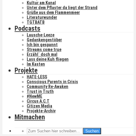
Kultur am Kanal
Unter dem Pflaster da liegt der Strand
Grüße aus dem Flammenmeer
Literaturwunder
TGTBATB
Podcasts
Lausche-Leeze
Gedankengestöber
Ich bin gespannt
Streams come true
Erzähl´ doch mal
Lass deine Kuh fliegen
Im Kasten
Projekte
HATE-LESS
Conscious Parents in Crisis
Community Re-Awaken
Trust in Truth
#NewME
Circus A.C.T
Citizen Media
Projekte-Archiv
Mitmachen
Suchen