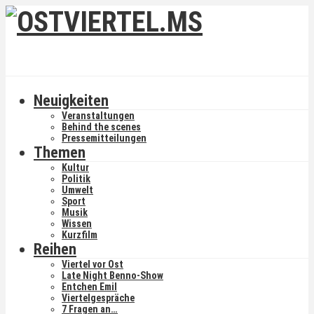
Neuigkeiten
Veranstaltungen
Behind the scenes
Pressemitteilungen
Themen
Kultur
Politik
Umwelt
Sport
Musik
Wissen
Kurzfilm
Reihen
Viertel vor Ost
Late Night Benno-Show
Entchen Emil
Viertelgespräche
7 Fragen an…