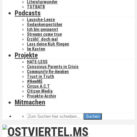
Literaturwunder
TGTBATB
Podcasts
Lausche-Leeze
Gedankengestöber
Ich bin gespannt
Streams come true
Erzähl´ doch mal
Lass deine Kuh fliegen
Im Kasten
Projekte
HATE-LESS
Conscious Parents in Crisis
Community Re-Awaken
Trust in Truth
#NewME
Circus A.C.T
Citizen Media
Projekte-Archiv
Mitmachen
Suchen