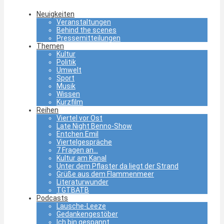
Neuigkeiten
Veranstaltungen
Behind the scenes
Pressemitteilungen
Themen
Kultur
Politik
Umwelt
Sport
Musik
Wissen
Kurzfilm
Reihen
Viertel vor Ost
Late Night Benno-Show
Entchen Emil
Viertelgespräche
7 Fragen an…
Kultur am Kanal
Unter dem Pflaster da liegt der Strand
Grüße aus dem Flammenmeer
Literaturwunder
TGTBATB
Podcasts
Lausche-Leeze
Gedankengestöber
Ich bin gespannt