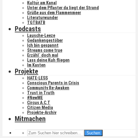
Kultur am Kanal
Unter dem Pflaster da liegt der Strand
Grüße aus dem Flammenmeer
Literaturwunder
TGTBATB
Podcasts
Lausche-Leeze
Gedankengestöber
Ich bin gespannt
Streams come true
Erzähl´ doch mal
Lass deine Kuh fliegen
Im Kasten
Projekte
HATE-LESS
Conscious Parents in Crisis
Community Re-Awaken
Trust in Truth
#NewME
Circus A.C.T
Citizen Media
Projekte-Archiv
Mitmachen
Suchen