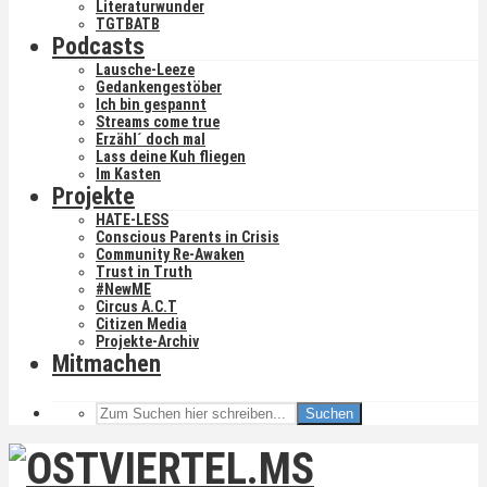
Literaturwunder
TGTBATB
Podcasts
Lausche-Leeze
Gedankengestöber
Ich bin gespannt
Streams come true
Erzähl´ doch mal
Lass deine Kuh fliegen
Im Kasten
Projekte
HATE-LESS
Conscious Parents in Crisis
Community Re-Awaken
Trust in Truth
#NewME
Circus A.C.T
Citizen Media
Projekte-Archiv
Mitmachen
Suchen