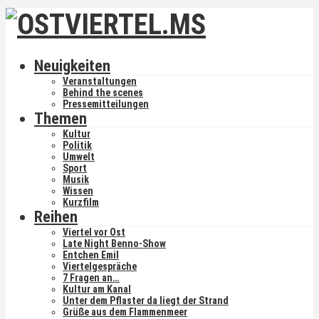
Neuigkeiten
Veranstaltungen
Behind the scenes
Pressemitteilungen
Themen
Kultur
Politik
Umwelt
Sport
Musik
Wissen
Kurzfilm
Reihen
Viertel vor Ost
Late Night Benno-Show
Entchen Emil
Viertelgespräche
7 Fragen an…
Kultur am Kanal
Unter dem Pflaster da liegt der Strand
Grüße aus dem Flammenmeer