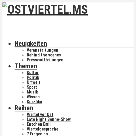
Neuigkeiten
Veranstaltungen
Behind the scenes
Pressemitteilungen
Themen
Kultur
Politik
Umwelt
Sport
Musik
Wissen
Kurzfilm
Reihen
Viertel vor Ost
Late Night Benno-Show
Entchen Emil
Viertelgespräche
7 Fragen an…