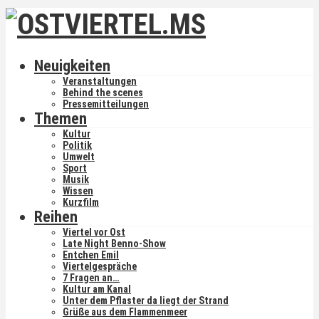
Neuigkeiten
Veranstaltungen
Behind the scenes
Pressemitteilungen
Themen
Kultur
Politik
Umwelt
Sport
Musik
Wissen
Kurzfilm
Reihen
Viertel vor Ost
Late Night Benno-Show
Entchen Emil
Viertelgespräche
7 Fragen an…
Kultur am Kanal
Unter dem Pflaster da liegt der Strand
Grüße aus dem Flammenmeer