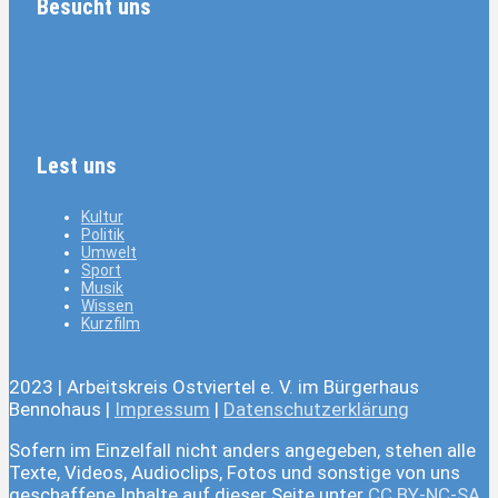
Besucht uns
Lest uns
Kultur
Politik
Umwelt
Sport
Musik
Wissen
Kurzfilm
2023 | Arbeitskreis Ostviertel e. V. im Bürgerhaus
Bennohaus |
Impressum
|
Datenschutzerklärung
Sofern im Einzelfall nicht anders angegeben, stehen alle
Texte, Videos, Audioclips, Fotos und sonstige von uns
geschaffene Inhalte auf dieser Seite unter
CC BY-NC-SA