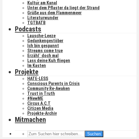
Kultur am Kanal
Unter dem Pflaster da liegt der Strand
Grüße aus dem Flammenmeer
Literaturwunder
TGTBATB
Podcasts
Lausche-Leeze
Gedankengestöber
Ich bin gespannt
Streams come true
Erzähl´ doch mal
Lass deine Kuh fliegen
Im Kasten
Projekte
HATE-LESS
Conscious Parents in Crisis
Community Re-Awaken
Trust in Truth
#NewME
Circus A.C.T
Citizen Media
Projekte-Archiv
Mitmachen
Suchen