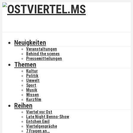
Neuigkeiten
Veranstaltungen
Behind the scenes
Pressemitteilungen
Themen
Kultur
Politik
Umwelt
Sport
Musik
Wissen
Kurzfilm
Reihen
Viertel vor Ost
Late Night Benno-Show
Entchen Emil
Viertelgespräche
7 Fragen an…