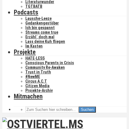
Literaturwunder
TGTBATB
Podcasts
Lausche-Leeze
Gedankengestöber
Ich bin gespannt
Streams come true
Erzähl´ doch mal
Lass deine Kuh fliegen
Im Kasten
Projekte
HATE-LESS
Conscious Parents in Crisis
Community Re-Awaken
Trust in Truth
#NewME
Circus A.C.T
Citizen Media
Projekte-Archiv
Mitmachen
Suchen