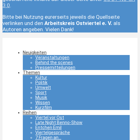
3.0
.
Bitte bei Nutzung eurerseits jeweils die Quellseite
verlinken und den
Arbeitskreis Ostviertel e. V.
als
Autoren angeben. Vielen Dank!
Neuigkeiten
Veranstaltungen
Behind the scenes
Pressemitteilungen
Themen
Kultur
Politik
Umwelt
Sport
Musik
Wissen
Kurzfilm
Reihen
Viertel vor Ost
Late Night Benno-Show
Entchen Emil
Viertelgespräche
7 Fragen an…