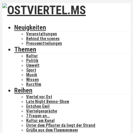
Neuigkeiten
Veranstaltungen
Behind the scenes
Pressemitteilungen
Themen
Kultur
Politik
Umwelt
Sport
Musik
Wissen
Kurzfilm
Reihen
Viertel vor Ost
Late Night Benno-Show
Entchen Emil
Viertelgespräche
7 Fragen an…
Kultur am Kanal
Unter dem Pflaster da liegt der Strand
Grüße aus dem Flammenmeer