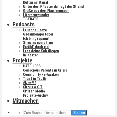
Kultur am Kanal
Unter dem Pflaster da liegt der Strand
Grüße aus dem Flammenmeer
Literaturwunder
TGTBATB
Podcasts
Lausche-Leeze
Gedankengestöber
Ich bin gespannt
Streams come true
Erzähl´ doch mal
Lass deine Kuh fliegen
Im Kasten
Projekte
HATE-LESS
Conscious Parents in Crisis
Community Re-Awaken
Trust in Truth
#NewME
Circus A.C.T
Citizen Media
Projekte-Archiv
Mitmachen
Suchen