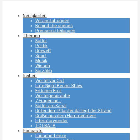
Neuigkeiten
Veranstaltungen
Behind the scenes
Pressemitteilungen
Themen
Kultur
Politik
Umwelt
Sport
Musik
Wissen
Kurzfilm
Reihen
Viertel vor Ost
Late Night Benno-Show
Entchen Emil
Viertelgespräche
7 Fragen an…
Kultur am Kanal
Unter dem Pflaster da liegt der Strand
Grüße aus dem Flammenmeer
Literaturwunder
TGTBATB
Podcasts
Lausche-Leeze