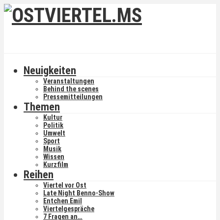
Neuigkeiten
Veranstaltungen
Behind the scenes
Pressemitteilungen
Themen
Kultur
Politik
Umwelt
Sport
Musik
Wissen
Kurzfilm
Reihen
Viertel vor Ost
Late Night Benno-Show
Entchen Emil
Viertelgespräche
7 Fragen an…