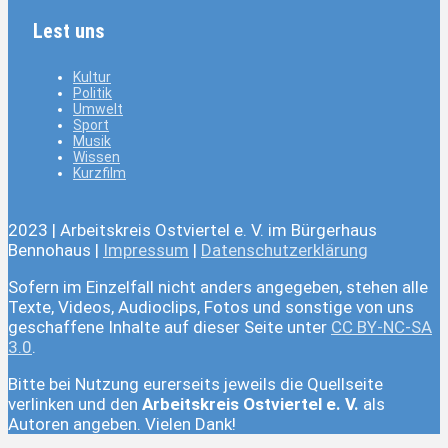
Lest uns
Kultur
Politik
Umwelt
Sport
Musik
Wissen
Kurzfilm
2023 | Arbeitskreis Ostviertel e. V. im Bürgerhaus
Bennohaus |
Impressum
|
Datenschutzerklärung
Sofern im Einzelfall nicht anders angegeben, stehen alle
Texte, Videos, Audioclips, Fotos und sonstige von uns
geschaffene Inhalte auf dieser Seite unter
CC BY-NC-SA
3.0
.
Bitte bei Nutzung eurerseits jeweils die Quellseite
verlinken und den
Arbeitskreis Ostviertel e. V.
als
Autoren angeben. Vielen Dank!