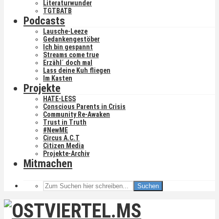
Literaturwunder
TGTBATB
Podcasts
Lausche-Leeze
Gedankengestöber
Ich bin gespannt
Streams come true
Erzähl´ doch mal
Lass deine Kuh fliegen
Im Kasten
Projekte
HATE-LESS
Conscious Parents in Crisis
Community Re-Awaken
Trust in Truth
#NewME
Circus A.C.T
Citizen Media
Projekte-Archiv
Mitmachen
Suchen