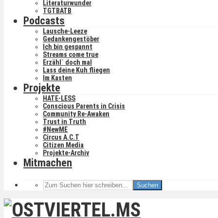
Literaturwunder
TGTBATB
Podcasts
Lausche-Leeze
Gedankengestöber
Ich bin gespannt
Streams come true
Erzähl´ doch mal
Lass deine Kuh fliegen
Im Kasten
Projekte
HATE-LESS
Conscious Parents in Crisis
Community Re-Awaken
Trust in Truth
#NewME
Circus A.C.T
Citizen Media
Projekte-Archiv
Mitmachen
Suchen