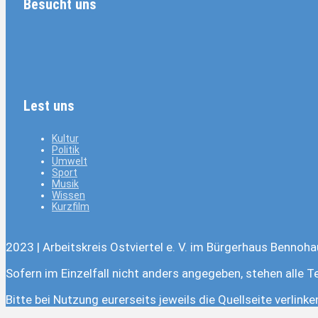
Besucht uns
Lest uns
Kultur
Politik
Umwelt
Sport
Musik
Wissen
Kurzfilm
2023 | Arbeitskreis Ostviertel e. V. im Bürgerhaus Bennoha
Sofern im Einzelfall nicht anders angegeben, stehen alle T
Bitte bei Nutzung eurerseits jeweils die Quellseite verlink