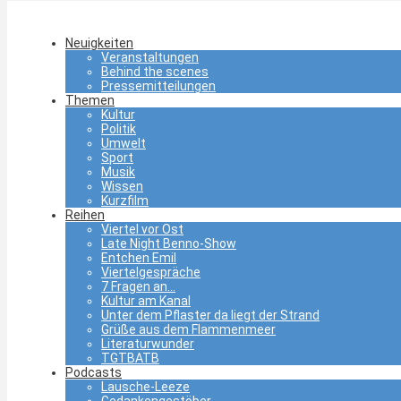
Neuigkeiten
Veranstaltungen
Behind the scenes
Pressemitteilungen
Themen
Kultur
Politik
Umwelt
Sport
Musik
Wissen
Kurzfilm
Reihen
Viertel vor Ost
Late Night Benno-Show
Entchen Emil
Viertelgespräche
7 Fragen an…
Kultur am Kanal
Unter dem Pflaster da liegt der Strand
Grüße aus dem Flammenmeer
Literaturwunder
TGTBATB
Podcasts
Lausche-Leeze