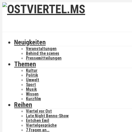
Neuigkeiten
Veranstaltungen
Behind the scenes
Pressemitteilungen
Themen
Kultur
Politik
Umwelt
Sport
Musik
Wissen
Kurzfilm
Reihen
Viertel vor Ost
Late Night Benno-Show
Entchen Emil
Viertelgespräche
7 Fragen an…