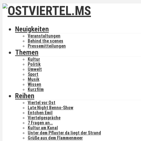
Neuigkeiten
Veranstaltungen
Behind the scenes
Pressemitteilungen
Themen
Kultur
Politik
Umwelt
Sport
Musik
Wissen
Kurzfilm
Reihen
Viertel vor Ost
Late Night Benno-Show
Entchen Emil
Viertelgespräche
7 Fragen an…
Kultur am Kanal
Unter dem Pflaster da liegt der Strand
Grüße aus dem Flammenmeer