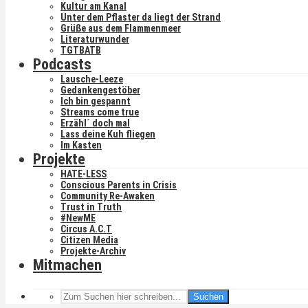
Kultur am Kanal
Unter dem Pflaster da liegt der Strand
Grüße aus dem Flammenmeer
Literaturwunder
TGTBATB
Podcasts
Lausche-Leeze
Gedankengestöber
Ich bin gespannt
Streams come true
Erzähl´ doch mal
Lass deine Kuh fliegen
Im Kasten
Projekte
HATE-LESS
Conscious Parents in Crisis
Community Re-Awaken
Trust in Truth
#NewME
Circus A.C.T
Citizen Media
Projekte-Archiv
Mitmachen
Suchen