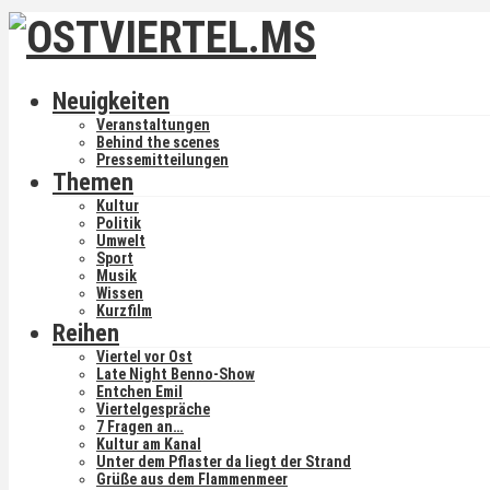
Neuigkeiten
Veranstaltungen
Behind the scenes
Pressemitteilungen
Themen
Kultur
Politik
Umwelt
Sport
Musik
Wissen
Kurzfilm
Reihen
Viertel vor Ost
Late Night Benno-Show
Entchen Emil
Viertelgespräche
7 Fragen an…
Kultur am Kanal
Unter dem Pflaster da liegt der Strand
Grüße aus dem Flammenmeer