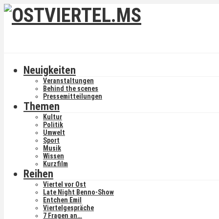
Neuigkeiten
Veranstaltungen
Behind the scenes
Pressemitteilungen
Themen
Kultur
Politik
Umwelt
Sport
Musik
Wissen
Kurzfilm
Reihen
Viertel vor Ost
Late Night Benno-Show
Entchen Emil
Viertelgespräche
7 Fragen an…