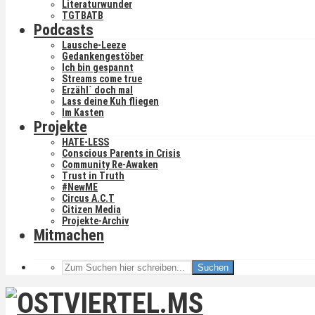
Literaturwunder
TGTBATB
Podcasts
Lausche-Leeze
Gedankengestöber
Ich bin gespannt
Streams come true
Erzähl´ doch mal
Lass deine Kuh fliegen
Im Kasten
Projekte
HATE-LESS
Conscious Parents in Crisis
Community Re-Awaken
Trust in Truth
#NewME
Circus A.C.T
Citizen Media
Projekte-Archiv
Mitmachen
Suchen