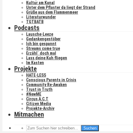
Kultur am Kanal
Unter dem Pflaster da liegt der Strand
Grüße aus dem Flammenmeer
Literaturwunder
TGTBATB
Podcasts
Lausche-Leeze
Gedankengestöber
Ich bin gespannt
Streams come true
Erzähl´ doch mal
Lass deine Kuh fliegen
Im Kasten
Projekte
HATE-LESS
Conscious Parents in Crisis
Community Re-Awaken
Trust in Truth
#NewME
Circus A.C.T
Citizen Media
Projekte-Archiv
Mitmachen
Suchen