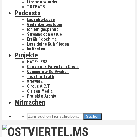
Literaturwunder
TGTBATB
Podcasts
Lausche-Leeze
Gedankengestöber
Ich bin gespannt
Streams come true
Erzähl´ doch mal
Lass deine Kuh fliegen
Im Kasten
Projekte
HATE-LESS
Conscious Parents in Crisis
Community Re-Awaken
Trust in Truth
#NewME
Circus A.C.T
Citizen Media
Projekte-Archiv
Mitmachen
Suchen