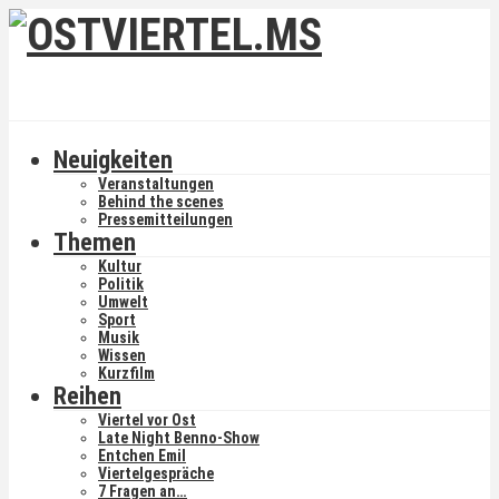
Neuigkeiten
Veranstaltungen
Behind the scenes
Pressemitteilungen
Themen
Kultur
Politik
Umwelt
Sport
Musik
Wissen
Kurzfilm
Reihen
Viertel vor Ost
Late Night Benno-Show
Entchen Emil
Viertelgespräche
7 Fragen an…