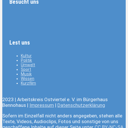
Besucht uns
Lest uns
Kultur
Politik
Umwelt
Sport
Musik
Wissen
Kurzfilm
2023 | Arbeitskreis Ostviertel e. V. im Bürgerhaus
Bennohaus |
Impressum
|
Datenschutzerklärung
Sofern im Einzelfall nicht anders angegeben, stehen alle
Texte, Videos, Audioclips, Fotos und sonstige von uns
geschaffene Inhalte auf dieser Seite unter
CC BY-NC-SA