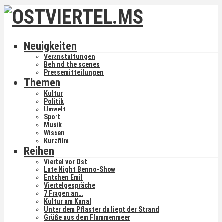
Neuigkeiten
Veranstaltungen
Behind the scenes
Pressemitteilungen
Themen
Kultur
Politik
Umwelt
Sport
Musik
Wissen
Kurzfilm
Reihen
Viertel vor Ost
Late Night Benno-Show
Entchen Emil
Viertelgespräche
7 Fragen an…
Kultur am Kanal
Unter dem Pflaster da liegt der Strand
Grüße aus dem Flammenmeer