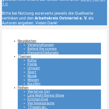
3.0
.
Bitte bei Nutzung eurerseits jeweils die Quellseite
verlinken und den
Arbeitskreis Ostviertel e. V.
als
Autoren angeben. Vielen Dank!
Neuigkeiten
Veranstaltungen
Behind the scenes
Pressemitteilungen
Themen
Kultur
Politik
Umwelt
Sport
Musik
Wissen
Kurzfilm
Reihen
Viertel vor Ost
Late Night Benno-Show
Entchen Emil
Viertelgespräche
7 Fragen an…