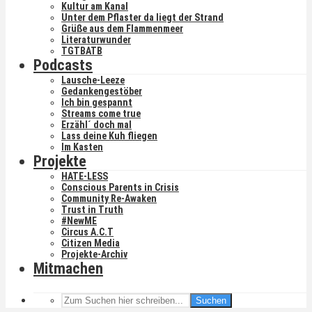
Kultur am Kanal
Unter dem Pflaster da liegt der Strand
Grüße aus dem Flammenmeer
Literaturwunder
TGTBATB
Podcasts
Lausche-Leeze
Gedankengestöber
Ich bin gespannt
Streams come true
Erzähl´ doch mal
Lass deine Kuh fliegen
Im Kasten
Projekte
HATE-LESS
Conscious Parents in Crisis
Community Re-Awaken
Trust in Truth
#NewME
Circus A.C.T
Citizen Media
Projekte-Archiv
Mitmachen
Suchen