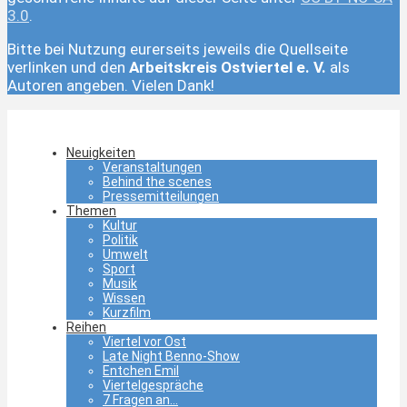
3.0
.
Bitte bei Nutzung eurerseits jeweils die Quellseite
verlinken und den
Arbeitskreis Ostviertel e. V.
als
Autoren angeben. Vielen Dank!
Neuigkeiten
Veranstaltungen
Behind the scenes
Pressemitteilungen
Themen
Kultur
Politik
Umwelt
Sport
Musik
Wissen
Kurzfilm
Reihen
Viertel vor Ost
Late Night Benno-Show
Entchen Emil
Viertelgespräche
7 Fragen an…