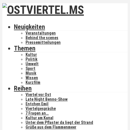
Neuigkeiten
Veranstaltungen
Behind the scenes
Pressemitteilungen
Themen
Kultur
Politik
Umwelt
Sport
Musik
Wissen
Kurzfilm
Reihen
Viertel vor Ost
Late Night Benno-Show
Entchen Emil
Viertelgespräche
7 Fragen an…
Kultur am Kanal
Unter dem Pflaster da liegt der Strand
Grüße aus dem Flammenmeer