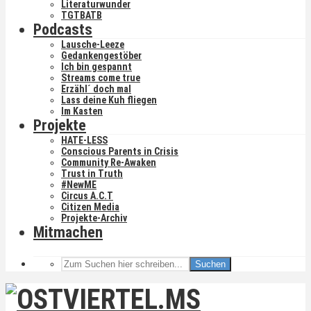
Literaturwunder
TGTBATB
Podcasts
Lausche-Leeze
Gedankengestöber
Ich bin gespannt
Streams come true
Erzähl´ doch mal
Lass deine Kuh fliegen
Im Kasten
Projekte
HATE-LESS
Conscious Parents in Crisis
Community Re-Awaken
Trust in Truth
#NewME
Circus A.C.T
Citizen Media
Projekte-Archiv
Mitmachen
Suchen