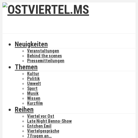
Neuigkeiten
Veranstaltungen
Behind the scenes
Pressemitteilungen
Themen
Kultur
Politik
Umwelt
Sport
Musik
Wissen
Kurzfilm
Reihen
Viertel vor Ost
Late Night Benno-Show
Entchen Emil
Viertelgespräche
7 Fragen an…