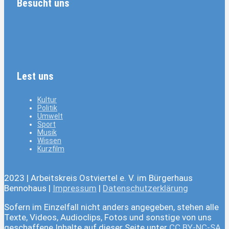
Besucht uns
Lest uns
Kultur
Politik
Umwelt
Sport
Musik
Wissen
Kurzfilm
2023 | Arbeitskreis Ostviertel e. V. im Bürgerhaus
Bennohaus |
Impressum
|
Datenschutzerklärung
Sofern im Einzelfall nicht anders angegeben, stehen alle
Texte, Videos, Audioclips, Fotos und sonstige von uns
geschaffene Inhalte auf dieser Seite unter
CC BY-NC-SA