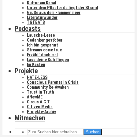
Kultur am Kanal
Unter dem Pflaster da liegt der Strand
Grüße aus dem Flammenmeer
Literaturwunder
TGTBATB
Podcasts
Lausche-Leeze
Gedankengestöber
Ich bin gespannt
Streams come true
Erzähl´ doch mal
Lass deine Kuh fliegen
Im Kasten
Projekte
HATE-LESS
Conscious Parents in Crisis
Community Re-Awaken
Trust in Truth
#NewME
Circus A.C.T
Citizen Media
Projekte-Archiv
Mitmachen
Suchen