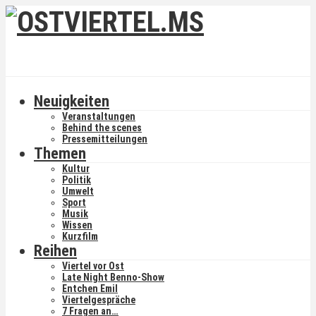
Neuigkeiten
Veranstaltungen
Behind the scenes
Pressemitteilungen
Themen
Kultur
Politik
Umwelt
Sport
Musik
Wissen
Kurzfilm
Reihen
Viertel vor Ost
Late Night Benno-Show
Entchen Emil
Viertelgespräche
7 Fragen an…