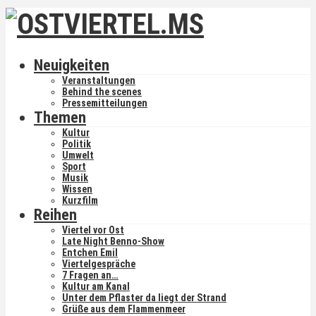
Neuigkeiten
Veranstaltungen
Behind the scenes
Pressemitteilungen
Themen
Kultur
Politik
Umwelt
Sport
Musik
Wissen
Kurzfilm
Reihen
Viertel vor Ost
Late Night Benno-Show
Entchen Emil
Viertelgespräche
7 Fragen an…
Kultur am Kanal
Unter dem Pflaster da liegt der Strand
Grüße aus dem Flammenmeer