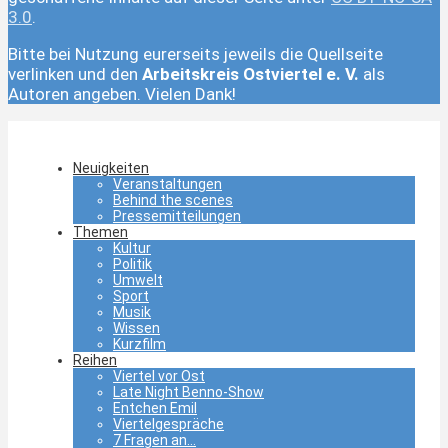
3.0
.
Bitte bei Nutzung eurerseits jeweils die Quellseite
verlinken und den
Arbeitskreis Ostviertel e. V.
als
Autoren angeben. Vielen Dank!
Neuigkeiten
Veranstaltungen
Behind the scenes
Pressemitteilungen
Themen
Kultur
Politik
Umwelt
Sport
Musik
Wissen
Kurzfilm
Reihen
Viertel vor Ost
Late Night Benno-Show
Entchen Emil
Viertelgespräche
7 Fragen an…