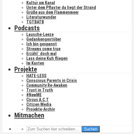
Kultur am Kanal
Unter dem Pflaster da liegt der Strand
Grüße aus dem Flammenmeer
Literaturwunder
TGTBATB
Podcasts
Lausche-Leeze
Gedankengestöber
Ich bin gespannt
Streams come true
Erzähl´ doch mal
Lass deine Kuh fliegen
Im Kasten
Projekte
HATE-LESS
Conscious Parents in Crisis
Community Re-Awaken
Trust in Truth
#NewME
Circus A.C.T
Citizen Media
Projekte-Archiv
Mitmachen
Suchen