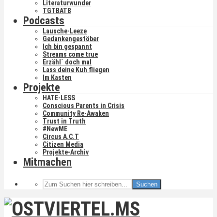
Literaturwunder
TGTBATB
Podcasts
Lausche-Leeze
Gedankengestöber
Ich bin gespannt
Streams come true
Erzähl´ doch mal
Lass deine Kuh fliegen
Im Kasten
Projekte
HATE-LESS
Conscious Parents in Crisis
Community Re-Awaken
Trust in Truth
#NewME
Circus A.C.T
Citizen Media
Projekte-Archiv
Mitmachen
Suchen