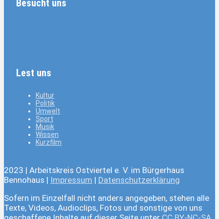
Besucht uns
Lest uns
Kultur
Politik
Umwelt
Sport
Musik
Wissen
Kurzfilm
2023 | Arbeitskreis Ostviertel e. V. im Bürgerhaus
Bennohaus |
Impressum
|
Datenschutzerklärung
Sofern im Einzelfall nicht anders angegeben, stehen alle
Texte, Videos, Audioclips, Fotos und sonstige von uns
geschaffene Inhalte auf dieser Seite unter
CC BY-NC-SA