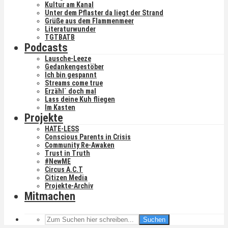
Kultur am Kanal
Unter dem Pflaster da liegt der Strand
Grüße aus dem Flammenmeer
Literaturwunder
TGTBATB
Podcasts
Lausche-Leeze
Gedankengestöber
Ich bin gespannt
Streams come true
Erzähl´ doch mal
Lass deine Kuh fliegen
Im Kasten
Projekte
HATE-LESS
Conscious Parents in Crisis
Community Re-Awaken
Trust in Truth
#NewME
Circus A.C.T
Citizen Media
Projekte-Archiv
Mitmachen
Suchen