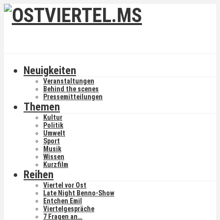
Neuigkeiten
Veranstaltungen
Behind the scenes
Pressemitteilungen
Themen
Kultur
Politik
Umwelt
Sport
Musik
Wissen
Kurzfilm
Reihen
Viertel vor Ost
Late Night Benno-Show
Entchen Emil
Viertelgespräche
7 Fragen an…