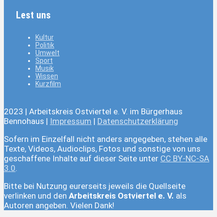
Lest uns
Kultur
Politik
Umwelt
Sport
Musik
Wissen
Kurzfilm
2023 | Arbeitskreis Ostviertel e. V. im Bürgerhaus
Bennohaus |
Impressum
|
Datenschutzerklärung
Sofern im Einzelfall nicht anders angegeben, stehen alle
Texte, Videos, Audioclips, Fotos und sonstige von uns
geschaffene Inhalte auf dieser Seite unter
CC BY-NC-SA
3.0
.
Bitte bei Nutzung eurerseits jeweils die Quellseite
verlinken und den
Arbeitskreis Ostviertel e. V.
als
Autoren angeben. Vielen Dank!