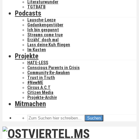
Literaturwunder
TGTBATB
Podcasts
Lausche-Leeze
Gedankengestöber
Ich bin gespannt
Streams come true
Erzähl´ doch mal
Lass deine Kuh fliegen
Im Kasten
Projekte
HATE-LESS
Conscious Parents in Crisis
Community Re-Awaken
Trust in Truth
#NewME
Circus A.C.T
Citizen Media
Projekte-Archiv
Mitmachen
Suchen