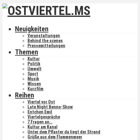
Neuigkeiten
Veranstaltungen
Behind the scenes
Pressemitteilungen
Themen
Kultur
Politik
Umwelt
Sport
Musik
Wissen
Kurzfilm
Reihen
Viertel vor Ost
Late Night Benno-Show
Entchen Emil
Viertelgespräche
7 Fragen an…
Kultur am Kanal
Unter dem Pflaster da liegt der Strand
Grüße aus dem Flammenmeer