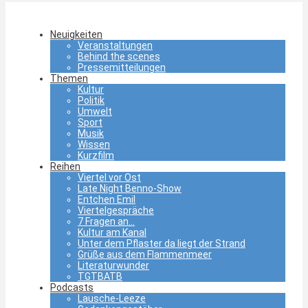
Neuigkeiten
Veranstaltungen
Behind the scenes
Pressemitteilungen
Themen
Kultur
Politik
Umwelt
Sport
Musik
Wissen
Kurzfilm
Reihen
Viertel vor Ost
Late Night Benno-Show
Entchen Emil
Viertelgespräche
7 Fragen an…
Kultur am Kanal
Unter dem Pflaster da liegt der Strand
Grüße aus dem Flammenmeer
Literaturwunder
TGTBATB
Podcasts
Lausche-Leeze