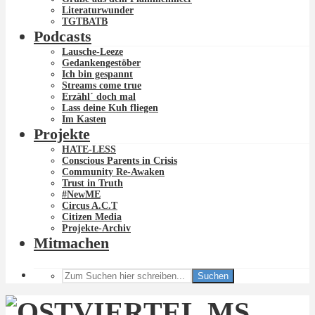
Literaturwunder
TGTBATB
Podcasts
Lausche-Leeze
Gedankengestöber
Ich bin gespannt
Streams come true
Erzähl´ doch mal
Lass deine Kuh fliegen
Im Kasten
Projekte
HATE-LESS
Conscious Parents in Crisis
Community Re-Awaken
Trust in Truth
#NewME
Circus A.C.T
Citizen Media
Projekte-Archiv
Mitmachen
Suchen