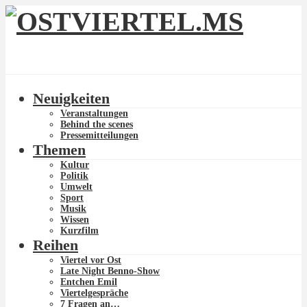
Neuigkeiten
Veranstaltungen
Behind the scenes
Pressemitteilungen
Themen
Kultur
Politik
Umwelt
Sport
Musik
Wissen
Kurzfilm
Reihen
Viertel vor Ost
Late Night Benno-Show
Entchen Emil
Viertelgespräche
7 Fragen an…