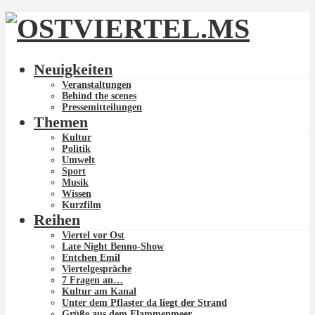
Neuigkeiten
Veranstaltungen
Behind the scenes
Pressemitteilungen
Themen
Kultur
Politik
Umwelt
Sport
Musik
Wissen
Kurzfilm
Reihen
Viertel vor Ost
Late Night Benno-Show
Entchen Emil
Viertelgespräche
7 Fragen an…
Kultur am Kanal
Unter dem Pflaster da liegt der Strand
Grüße aus dem Flammenmeer