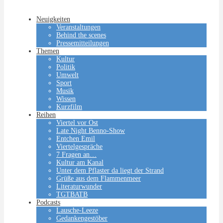
Neuigkeiten
Veranstaltungen
Behind the scenes
Pressemitteilungen
Themen
Kultur
Politik
Umwelt
Sport
Musik
Wissen
Kurzfilm
Reihen
Viertel vor Ost
Late Night Benno-Show
Entchen Emil
Viertelgespräche
7 Fragen an…
Kultur am Kanal
Unter dem Pflaster da liegt der Strand
Grüße aus dem Flammenmeer
Literaturwunder
TGTBATB
Podcasts
Lausche-Leeze
Gedankengestöber