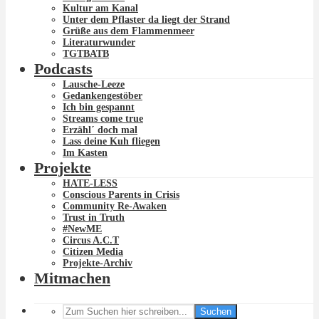
Kultur am Kanal
Unter dem Pflaster da liegt der Strand
Grüße aus dem Flammenmeer
Literaturwunder
TGTBATB
Podcasts
Lausche-Leeze
Gedankengestöber
Ich bin gespannt
Streams come true
Erzähl´ doch mal
Lass deine Kuh fliegen
Im Kasten
Projekte
HATE-LESS
Conscious Parents in Crisis
Community Re-Awaken
Trust in Truth
#NewME
Circus A.C.T
Citizen Media
Projekte-Archiv
Mitmachen
Suchen