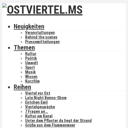
Neuigkeiten
Veranstaltungen
Behind the scenes
Pressemitteilungen
Themen
Kultur
Politik
Umwelt
Sport
Musik
Wissen
Kurzfilm
Reihen
Viertel vor Ost
Late Night Benno-Show
Entchen Emil
Viertelgespräche
7 Fragen an…
Kultur am Kanal
Unter dem Pflaster da liegt der Strand
Grüße aus dem Flammenmeer