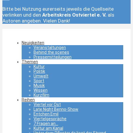
Bitte bei Nutzung eurerseits jeweils die Quellseite
verlinken und den
Arbeitskreis Ostviertel e. V.
als
Autoren angeben. Vielen Dank!
Neuigkeiten
Veranstaltungen
Behind the scenes
Pressemitteilungen
Themen
Kultur
Politik
Umwelt
Sport
Musik
Wissen
Kurzfilm
Reihen
Viertel vor Ost
Late Night Benno-Show
Entchen Emil
Viertelgespräche
7 Fragen an…
Kultur am Kanal