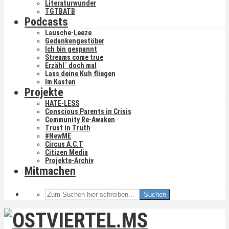
Literaturwunder
TGTBATB
Podcasts
Lausche-Leeze
Gedankengestöber
Ich bin gespannt
Streams come true
Erzähl´ doch mal
Lass deine Kuh fliegen
Im Kasten
Projekte
HATE-LESS
Conscious Parents in Crisis
Community Re-Awaken
Trust in Truth
#NewME
Circus A.C.T
Citizen Media
Projekte-Archiv
Mitmachen
Suchen