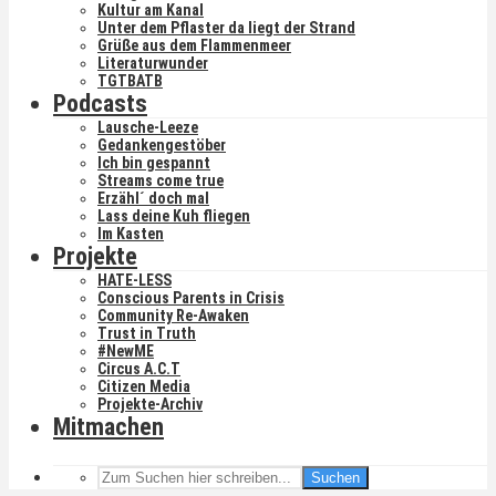
Kultur am Kanal
Unter dem Pflaster da liegt der Strand
Grüße aus dem Flammenmeer
Literaturwunder
TGTBATB
Podcasts
Lausche-Leeze
Gedankengestöber
Ich bin gespannt
Streams come true
Erzähl´ doch mal
Lass deine Kuh fliegen
Im Kasten
Projekte
HATE-LESS
Conscious Parents in Crisis
Community Re-Awaken
Trust in Truth
#NewME
Circus A.C.T
Citizen Media
Projekte-Archiv
Mitmachen
Suchen