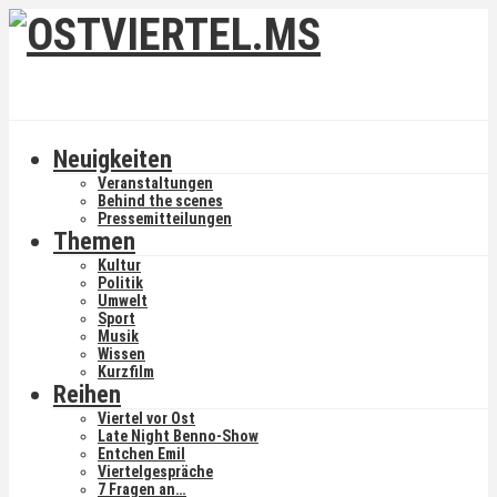
Neuigkeiten
Veranstaltungen
Behind the scenes
Pressemitteilungen
Themen
Kultur
Politik
Umwelt
Sport
Musik
Wissen
Kurzfilm
Reihen
Viertel vor Ost
Late Night Benno-Show
Entchen Emil
Viertelgespräche
7 Fragen an…