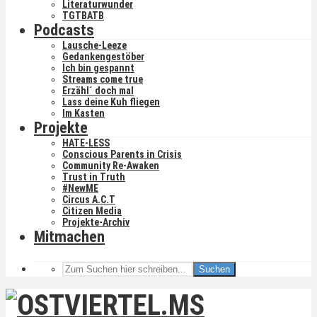
Literaturwunder
TGTBATB
Podcasts
Lausche-Leeze
Gedankengestöber
Ich bin gespannt
Streams come true
Erzähl´ doch mal
Lass deine Kuh fliegen
Im Kasten
Projekte
HATE-LESS
Conscious Parents in Crisis
Community Re-Awaken
Trust in Truth
#NewME
Circus A.C.T
Citizen Media
Projekte-Archiv
Mitmachen
Suchen