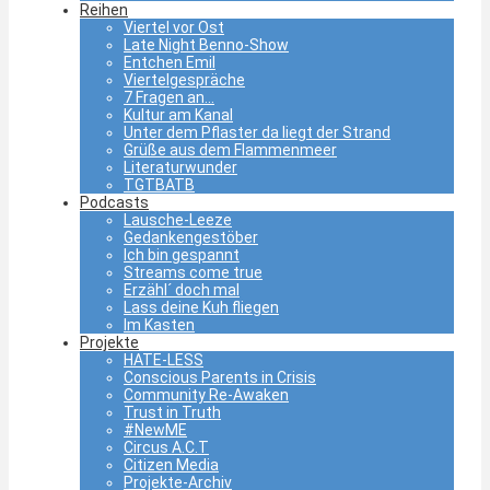
Reihen
Viertel vor Ost
Late Night Benno-Show
Entchen Emil
Viertelgespräche
7 Fragen an…
Kultur am Kanal
Unter dem Pflaster da liegt der Strand
Grüße aus dem Flammenmeer
Literaturwunder
TGTBATB
Podcasts
Lausche-Leeze
Gedankengestöber
Ich bin gespannt
Streams come true
Erzähl´ doch mal
Lass deine Kuh fliegen
Im Kasten
Projekte
HATE-LESS
Conscious Parents in Crisis
Community Re-Awaken
Trust in Truth
#NewME
Circus A.C.T
Citizen Media
Projekte-Archiv