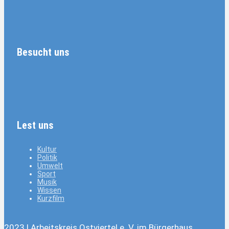
Besucht uns
Lest uns
Kultur
Politik
Umwelt
Sport
Musik
Wissen
Kurzfilm
2023 | Arbeitskreis Ostviertel e. V. im Bürgerhaus