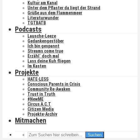
Kultur am Kanal
Unter dem Pflaster da liegt der Strand
Grüße aus dem Flammenmeer
Literaturwunder
TGTBATB
Podcasts
Lausche-Leeze
Gedankengestöber
Ich bin gespannt
Streams come true
Erzähl´ doch mal
Lass deine Kuh fliegen
Im Kasten
Projekte
HATE-LESS
Conscious Parents in Crisis
Community Re-Awaken
Trust in Truth
#NewME
Circus A.C.T
Citizen Media
Projekte-Archiv
Mitmachen
Suchen