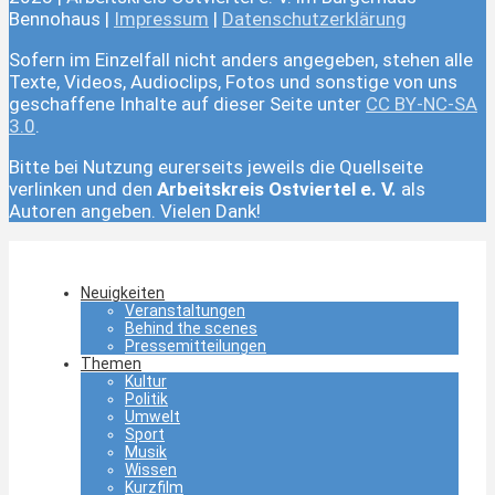
Bennohaus |
Impressum
|
Datenschutzerklärung
Sofern im Einzelfall nicht anders angegeben, stehen alle
Texte, Videos, Audioclips, Fotos und sonstige von uns
geschaffene Inhalte auf dieser Seite unter
CC BY-NC-SA
3.0
.
Bitte bei Nutzung eurerseits jeweils die Quellseite
verlinken und den
Arbeitskreis Ostviertel e. V.
als
Autoren angeben. Vielen Dank!
Neuigkeiten
Veranstaltungen
Behind the scenes
Pressemitteilungen
Themen
Kultur
Politik
Umwelt
Sport
Musik
Wissen
Kurzfilm