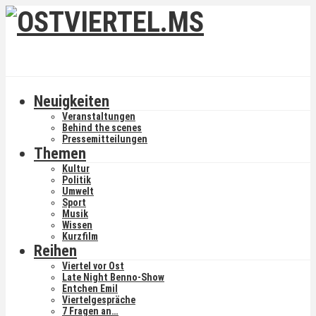
Neuigkeiten
Veranstaltungen
Behind the scenes
Pressemitteilungen
Themen
Kultur
Politik
Umwelt
Sport
Musik
Wissen
Kurzfilm
Reihen
Viertel vor Ost
Late Night Benno-Show
Entchen Emil
Viertelgespräche
7 Fragen an…