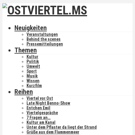
Neuigkeiten
Veranstaltungen
Behind the scenes
Pressemitteilungen
Themen
Kultur
Politik
Umwelt
Sport
Musik
Wissen
Kurzfilm
Reihen
Viertel vor Ost
Late Night Benno-Show
Entchen Emil
Viertelgespräche
7 Fragen an…
Kultur am Kanal
Unter dem Pflaster da liegt der Strand
Grüße aus dem Flammenmeer