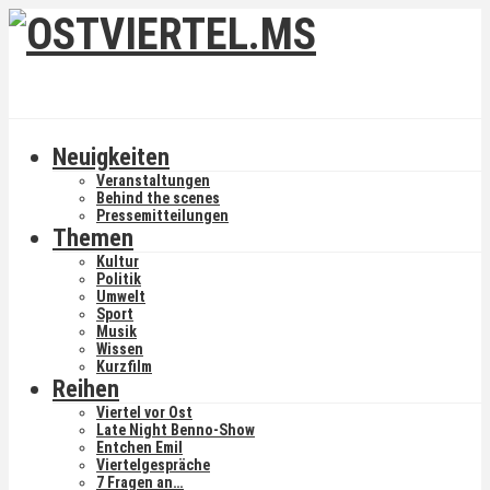
Neuigkeiten
Veranstaltungen
Behind the scenes
Pressemitteilungen
Themen
Kultur
Politik
Umwelt
Sport
Musik
Wissen
Kurzfilm
Reihen
Viertel vor Ost
Late Night Benno-Show
Entchen Emil
Viertelgespräche
7 Fragen an…