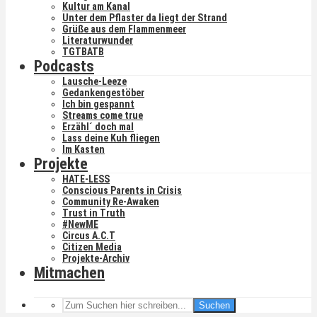
Kultur am Kanal
Unter dem Pflaster da liegt der Strand
Grüße aus dem Flammenmeer
Literaturwunder
TGTBATB
Podcasts
Lausche-Leeze
Gedankengestöber
Ich bin gespannt
Streams come true
Erzähl´ doch mal
Lass deine Kuh fliegen
Im Kasten
Projekte
HATE-LESS
Conscious Parents in Crisis
Community Re-Awaken
Trust in Truth
#NewME
Circus A.C.T
Citizen Media
Projekte-Archiv
Mitmachen
Suchen