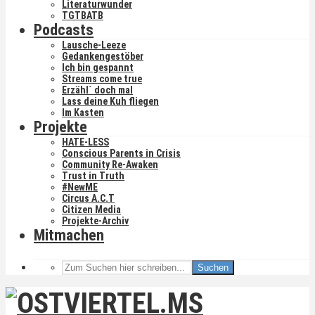
Literaturwunder
TGTBATB
Podcasts
Lausche-Leeze
Gedankengestöber
Ich bin gespannt
Streams come true
Erzähl´ doch mal
Lass deine Kuh fliegen
Im Kasten
Projekte
HATE-LESS
Conscious Parents in Crisis
Community Re-Awaken
Trust in Truth
#NewME
Circus A.C.T
Citizen Media
Projekte-Archiv
Mitmachen
Suchen