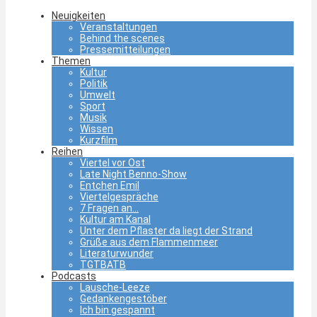
Neuigkeiten
Veranstaltungen
Behind the scenes
Pressemitteilungen
Themen
Kultur
Politik
Umwelt
Sport
Musik
Wissen
Kurzfilm
Reihen
Viertel vor Ost
Late Night Benno-Show
Entchen Emil
Viertelgespräche
7 Fragen an…
Kultur am Kanal
Unter dem Pflaster da liegt der Strand
Grüße aus dem Flammenmeer
Literaturwunder
TGTBATB
Podcasts
Lausche-Leeze
Gedankengestöber
Ich bin gespannt