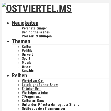
Neuigkeiten
Veranstaltungen
Behind the scenes
Pressemitteilungen
Themen
Kultur
Politik
Umwelt
Sport
Musik
Wissen
Kurzfilm
Reihen
Viertel vor Ost
Late Night Benno-Show
Entchen Emil
Viertelgespräche
7 Fragen an…
Kultur am Kanal
Unter dem Pflaster da liegt der Strand
Grüße aus dem Flammenmeer