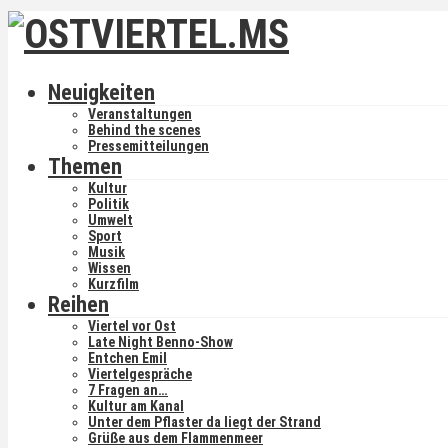
Neuigkeiten
Veranstaltungen
Behind the scenes
Pressemitteilungen
Themen
Kultur
Politik
Umwelt
Sport
Musik
Wissen
Kurzfilm
Reihen
Viertel vor Ost
Late Night Benno-Show
Entchen Emil
Viertelgespräche
7 Fragen an…
Kultur am Kanal
Unter dem Pflaster da liegt der Strand
Grüße aus dem Flammenmeer