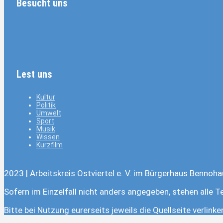
Besucht uns
Lest uns
Kultur
Politik
Umwelt
Sport
Musik
Wissen
Kurzfilm
2023 | Arbeitskreis Ostviertel e. V. im Bürgerhaus Bennoha
Sofern im Einzelfall nicht anders angegeben, stehen alle T
Bitte bei Nutzung eurerseits jeweils die Quellseite verlink