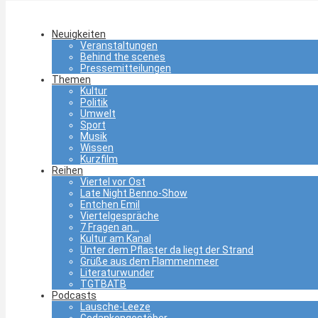
Neuigkeiten
Veranstaltungen
Behind the scenes
Pressemitteilungen
Themen
Kultur
Politik
Umwelt
Sport
Musik
Wissen
Kurzfilm
Reihen
Viertel vor Ost
Late Night Benno-Show
Entchen Emil
Viertelgespräche
7 Fragen an…
Kultur am Kanal
Unter dem Pflaster da liegt der Strand
Grüße aus dem Flammenmeer
Literaturwunder
TGTBATB
Podcasts
Lausche-Leeze