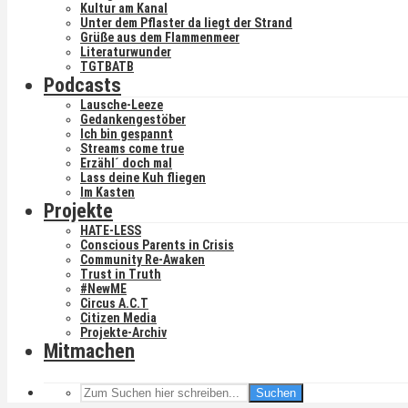
Kultur am Kanal
Unter dem Pflaster da liegt der Strand
Grüße aus dem Flammenmeer
Literaturwunder
TGTBATB
Podcasts
Lausche-Leeze
Gedankengestöber
Ich bin gespannt
Streams come true
Erzähl´ doch mal
Lass deine Kuh fliegen
Im Kasten
Projekte
HATE-LESS
Conscious Parents in Crisis
Community Re-Awaken
Trust in Truth
#NewME
Circus A.C.T
Citizen Media
Projekte-Archiv
Mitmachen
Suchen