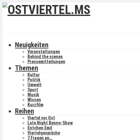
Neuigkeiten
Veranstaltungen
Behind the scenes
Pressemitteilungen
Themen
Kultur
Politik
Umwelt
Sport
Musik
Wissen
Kurzfilm
Reihen
Viertel vor Ost
Late Night Benno-Show
Entchen Emil
Viertelgespräche
7 Fragen an…