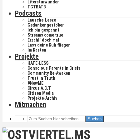
Literaturwunder
TGTBATB
Podcasts
Lausche-Leeze
Gedankengestöber
Ich bin gespannt
Streams come true
Erzähl´ doch mal
Lass deine Kuh fliegen
Im Kasten
Projekte
HATE-LESS
Conscious Parents in Crisis
Community Re-Awaken
Trust in Truth
#NewME
Circus A.C.T
Citizen Media
Projekte-Archiv
Mitmachen
Suchen