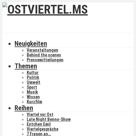
Neuigkeiten
Veranstaltungen
Behind the scenes
Pressemitteilungen
Themen
Kultur
Politik
Umwelt
Sport
Musik
Wissen
Kurzfilm
Reihen
Viertel vor Ost
Late Night Benno-Show
Entchen Emil
Viertelgespräche
7 Fragen an…