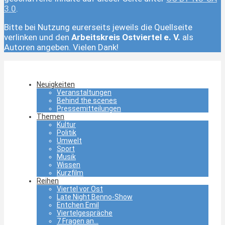
3.0
.
Bitte bei Nutzung eurerseits jeweils die Quellseite
verlinken und den
Arbeitskreis Ostviertel e. V.
als
Autoren angeben. Vielen Dank!
Neuigkeiten
Veranstaltungen
Behind the scenes
Pressemitteilungen
Themen
Kultur
Politik
Umwelt
Sport
Musik
Wissen
Kurzfilm
Reihen
Viertel vor Ost
Late Night Benno-Show
Entchen Emil
Viertelgespräche
7 Fragen an…