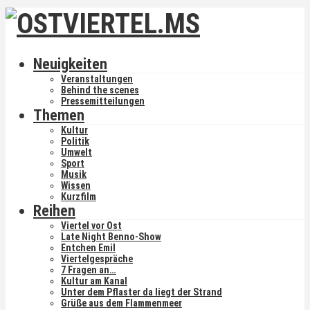
Neuigkeiten
Veranstaltungen
Behind the scenes
Pressemitteilungen
Themen
Kultur
Politik
Umwelt
Sport
Musik
Wissen
Kurzfilm
Reihen
Viertel vor Ost
Late Night Benno-Show
Entchen Emil
Viertelgespräche
7 Fragen an…
Kultur am Kanal
Unter dem Pflaster da liegt der Strand
Grüße aus dem Flammenmeer