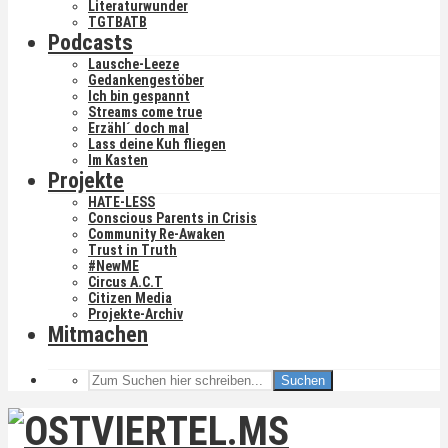
Literaturwunder
TGTBATB
Podcasts
Lausche-Leeze
Gedankengestöber
Ich bin gespannt
Streams come true
Erzähl´ doch mal
Lass deine Kuh fliegen
Im Kasten
Projekte
HATE-LESS
Conscious Parents in Crisis
Community Re-Awaken
Trust in Truth
#NewME
Circus A.C.T
Citizen Media
Projekte-Archiv
Mitmachen
Suchen