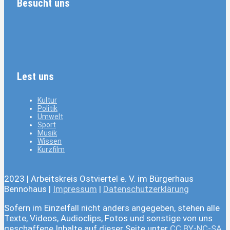
Besucht uns
Lest uns
Kultur
Politik
Umwelt
Sport
Musik
Wissen
Kurzfilm
2023 | Arbeitskreis Ostviertel e. V. im Bürgerhaus
Bennohaus |
Impressum
|
Datenschutzerklärung
Sofern im Einzelfall nicht anders angegeben, stehen alle
Texte, Videos, Audioclips, Fotos und sonstige von uns
geschaffene Inhalte auf dieser Seite unter
CC BY-NC-SA