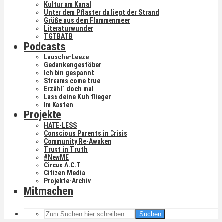
Kultur am Kanal
Unter dem Pflaster da liegt der Strand
Grüße aus dem Flammenmeer
Literaturwunder
TGTBATB
Podcasts
Lausche-Leeze
Gedankengestöber
Ich bin gespannt
Streams come true
Erzähl´ doch mal
Lass deine Kuh fliegen
Im Kasten
Projekte
HATE-LESS
Conscious Parents in Crisis
Community Re-Awaken
Trust in Truth
#NewME
Circus A.C.T
Citizen Media
Projekte-Archiv
Mitmachen
Suchen