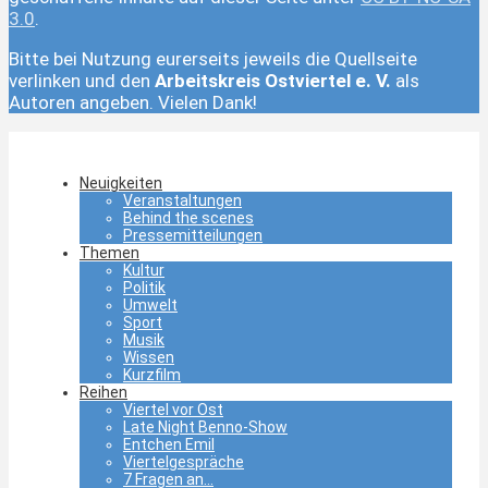
3.0
.
Bitte bei Nutzung eurerseits jeweils die Quellseite
verlinken und den
Arbeitskreis Ostviertel e. V.
als
Autoren angeben. Vielen Dank!
Neuigkeiten
Veranstaltungen
Behind the scenes
Pressemitteilungen
Themen
Kultur
Politik
Umwelt
Sport
Musik
Wissen
Kurzfilm
Reihen
Viertel vor Ost
Late Night Benno-Show
Entchen Emil
Viertelgespräche
7 Fragen an…