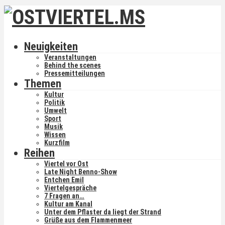
Neuigkeiten
Veranstaltungen
Behind the scenes
Pressemitteilungen
Themen
Kultur
Politik
Umwelt
Sport
Musik
Wissen
Kurzfilm
Reihen
Viertel vor Ost
Late Night Benno-Show
Entchen Emil
Viertelgespräche
7 Fragen an…
Kultur am Kanal
Unter dem Pflaster da liegt der Strand
Grüße aus dem Flammenmeer