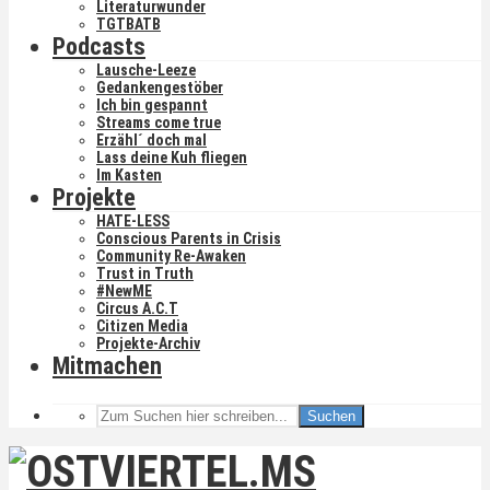
Literaturwunder
TGTBATB
Podcasts
Lausche-Leeze
Gedankengestöber
Ich bin gespannt
Streams come true
Erzähl´ doch mal
Lass deine Kuh fliegen
Im Kasten
Projekte
HATE-LESS
Conscious Parents in Crisis
Community Re-Awaken
Trust in Truth
#NewME
Circus A.C.T
Citizen Media
Projekte-Archiv
Mitmachen
Suchen