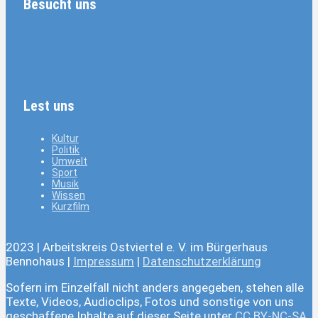
Besucht uns
Lest uns
Kultur
Politik
Umwelt
Sport
Musik
Wissen
Kurzfilm
2023 | Arbeitskreis Ostviertel e. V. im Bürgerhaus
Bennohaus |
Impressum
|
Datenschutzerklärung
Sofern im Einzelfall nicht anders angegeben, stehen alle
Texte, Videos, Audioclips, Fotos und sonstige von uns
geschaffene Inhalte auf dieser Seite unter
CC BY-NC-SA