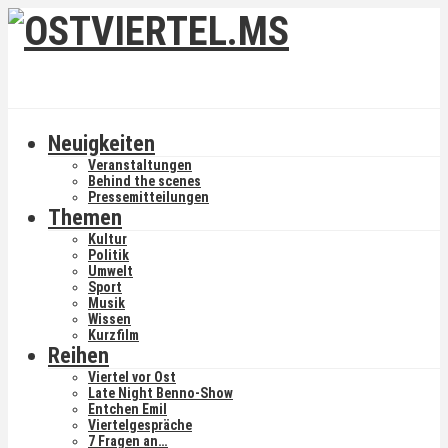
Neuigkeiten
Veranstaltungen
Behind the scenes
Pressemitteilungen
Themen
Kultur
Politik
Umwelt
Sport
Musik
Wissen
Kurzfilm
Reihen
Viertel vor Ost
Late Night Benno-Show
Entchen Emil
Viertelgespräche
7 Fragen an…