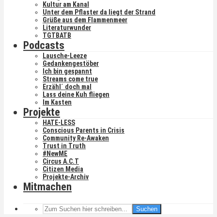
Kultur am Kanal
Unter dem Pflaster da liegt der Strand
Grüße aus dem Flammenmeer
Literaturwunder
TGTBATB
Podcasts
Lausche-Leeze
Gedankengestöber
Ich bin gespannt
Streams come true
Erzähl´ doch mal
Lass deine Kuh fliegen
Im Kasten
Projekte
HATE-LESS
Conscious Parents in Crisis
Community Re-Awaken
Trust in Truth
#NewME
Circus A.C.T
Citizen Media
Projekte-Archiv
Mitmachen
Suchen