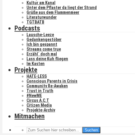
Kultur am Kanal
Unter dem Pflaster da liegt der Strand
Grüße aus dem Flammenmeer
Literaturwunder
TGTBATB
Podcasts
Lausche-Leeze
Gedankengestöber
Ich bin gespannt
Streams come true
Erzähl´ doch mal
Lass deine Kuh fliegen
Im Kasten
Projekte
HATE-LESS
Conscious Parents in Crisis
Community Re-Awaken
Trust in Truth
#NewME
Circus A.C.T
Citizen Media
Projekte-Archiv
Mitmachen
Suchen