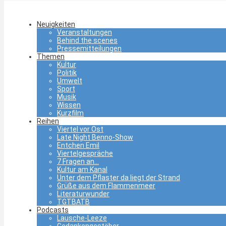
Neuigkeiten
Veranstaltungen
Behind the scenes
Pressemitteilungen
Themen
Kultur
Politik
Umwelt
Sport
Musik
Wissen
Kurzfilm
Reihen
Viertel vor Ost
Late Night Benno-Show
Entchen Emil
Viertelgespräche
7 Fragen an…
Kultur am Kanal
Unter dem Pflaster da liegt der Strand
Grüße aus dem Flammenmeer
Literaturwunder
TGTBATB
Podcasts
Lausche-Leeze