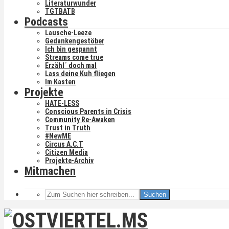
Literaturwunder
TGTBATB
Podcasts
Lausche-Leeze
Gedankengestöber
Ich bin gespannt
Streams come true
Erzähl´ doch mal
Lass deine Kuh fliegen
Im Kasten
Projekte
HATE-LESS
Conscious Parents in Crisis
Community Re-Awaken
Trust in Truth
#NewME
Circus A.C.T
Citizen Media
Projekte-Archiv
Mitmachen
Suchen