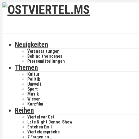
Neuigkeiten
Veranstaltungen
Behind the scenes
Pressemitteilungen
Themen
Kultur
Politik
Umwelt
Sport
Musik
Wissen
Kurzfilm
Reihen
Viertel vor Ost
Late Night Benno-Show
Entchen Emil
Viertelgespräche
7 Fragen an…