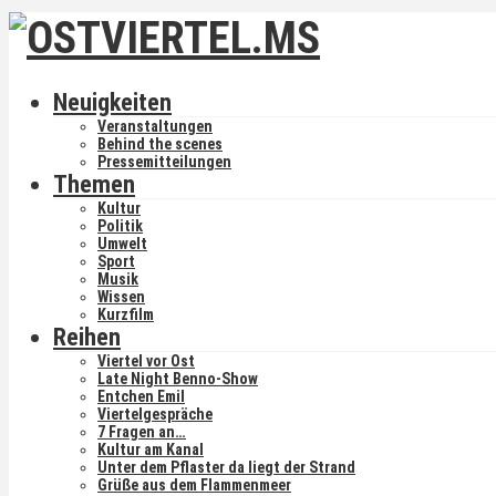
Neuigkeiten
Veranstaltungen
Behind the scenes
Pressemitteilungen
Themen
Kultur
Politik
Umwelt
Sport
Musik
Wissen
Kurzfilm
Reihen
Viertel vor Ost
Late Night Benno-Show
Entchen Emil
Viertelgespräche
7 Fragen an…
Kultur am Kanal
Unter dem Pflaster da liegt der Strand
Grüße aus dem Flammenmeer