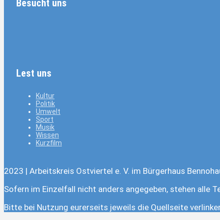
Besucht uns
Lest uns
Kultur
Politik
Umwelt
Sport
Musik
Wissen
Kurzfilm
2023 | Arbeitskreis Ostviertel e. V. im Bürgerhaus Bennoha
Sofern im Einzelfall nicht anders angegeben, stehen alle T
Bitte bei Nutzung eurerseits jeweils die Quellseite verlink