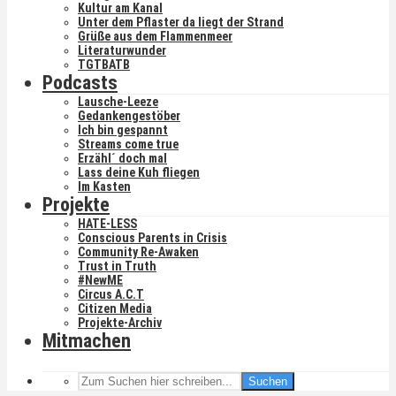
Kultur am Kanal
Unter dem Pflaster da liegt der Strand
Grüße aus dem Flammenmeer
Literaturwunder
TGTBATB
Podcasts
Lausche-Leeze
Gedankengestöber
Ich bin gespannt
Streams come true
Erzähl´ doch mal
Lass deine Kuh fliegen
Im Kasten
Projekte
HATE-LESS
Conscious Parents in Crisis
Community Re-Awaken
Trust in Truth
#NewME
Circus A.C.T
Citizen Media
Projekte-Archiv
Mitmachen
Suchen