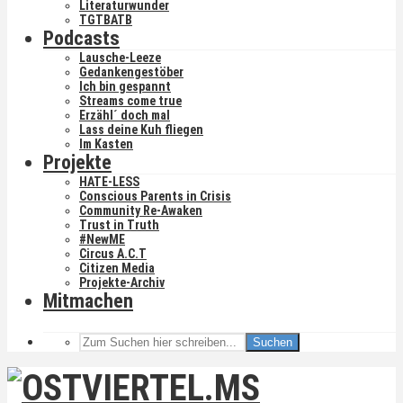
Literaturwunder
TGTBATB
Podcasts
Lausche-Leeze
Gedankengestöber
Ich bin gespannt
Streams come true
Erzähl´ doch mal
Lass deine Kuh fliegen
Im Kasten
Projekte
HATE-LESS
Conscious Parents in Crisis
Community Re-Awaken
Trust in Truth
#NewME
Circus A.C.T
Citizen Media
Projekte-Archiv
Mitmachen
Suchen