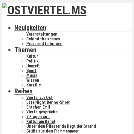
Neuigkeiten
Veranstaltungen
Behind the scenes
Pressemitteilungen
Themen
Kultur
Politik
Umwelt
Sport
Musik
Wissen
Kurzfilm
Reihen
Viertel vor Ost
Late Night Benno-Show
Entchen Emil
Viertelgespräche
7 Fragen an…
Kultur am Kanal
Unter dem Pflaster da liegt der Strand
Grüße aus dem Flammenmeer