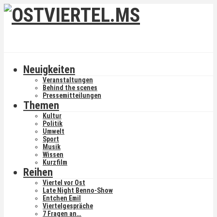
Neuigkeiten
Veranstaltungen
Behind the scenes
Pressemitteilungen
Themen
Kultur
Politik
Umwelt
Sport
Musik
Wissen
Kurzfilm
Reihen
Viertel vor Ost
Late Night Benno-Show
Entchen Emil
Viertelgespräche
7 Fragen an…