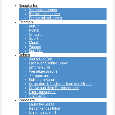
Neuigkeiten
Veranstaltungen
Behind the scenes
Pressemitteilungen
Themen
Kultur
Politik
Umwelt
Sport
Musik
Wissen
Kurzfilm
Reihen
Viertel vor Ost
Late Night Benno-Show
Entchen Emil
Viertelgespräche
7 Fragen an…
Kultur am Kanal
Unter dem Pflaster da liegt der Strand
Grüße aus dem Flammenmeer
Literaturwunder
TGTBATB
Podcasts
Lausche-Leeze
Gedankengestöber
Ich bin gespannt