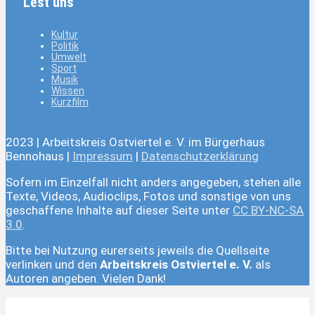
Lest uns
Kultur
Politik
Umwelt
Sport
Musik
Wissen
Kurzfilm
2023 | Arbeitskreis Ostviertel e. V. im Bürgerhaus
Bennohaus |
Impressum
|
Datenschutzerklärung
Sofern im Einzelfall nicht anders angegeben, stehen alle
Texte, Videos, Audioclips, Fotos und sonstige von uns
geschaffene Inhalte auf dieser Seite unter
CC BY-NC-SA
3.0
.
Bitte bei Nutzung eurerseits jeweils die Quellseite
verlinken und den
Arbeitskreis Ostviertel e. V.
als
Autoren angeben. Vielen Dank!