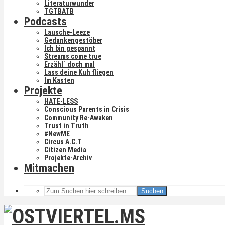
Literaturwunder
TGTBATB
Podcasts
Lausche-Leeze
Gedankengestöber
Ich bin gespannt
Streams come true
Erzähl´ doch mal
Lass deine Kuh fliegen
Im Kasten
Projekte
HATE-LESS
Conscious Parents in Crisis
Community Re-Awaken
Trust in Truth
#NewME
Circus A.C.T
Citizen Media
Projekte-Archiv
Mitmachen
Suchen