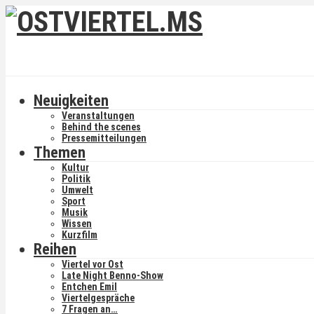
Neuigkeiten
Veranstaltungen
Behind the scenes
Pressemitteilungen
Themen
Kultur
Politik
Umwelt
Sport
Musik
Wissen
Kurzfilm
Reihen
Viertel vor Ost
Late Night Benno-Show
Entchen Emil
Viertelgespräche
7 Fragen an…