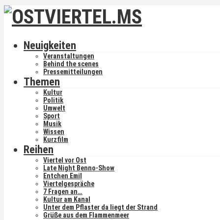
Neuigkeiten
Veranstaltungen
Behind the scenes
Pressemitteilungen
Themen
Kultur
Politik
Umwelt
Sport
Musik
Wissen
Kurzfilm
Reihen
Viertel vor Ost
Late Night Benno-Show
Entchen Emil
Viertelgespräche
7 Fragen an…
Kultur am Kanal
Unter dem Pflaster da liegt der Strand
Grüße aus dem Flammenmeer