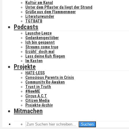
Kultur am Kanal
Unter dem Pflaster da liegt der Strand
Grüße aus dem Flammenmeer
Literaturwunder
TGTBATB
Podcasts
Lausche-Leeze
Gedankengestöber
Ich bin gespannt
Streams come true
Erzähl´ doch mal
Lass deine Kuh fliegen
Im Kasten
Projekte
HATE-LESS
Conscious Parents in Crisis
Community Re-Awaken
Trust in Truth
#NewME
Circus A.C.T
Citizen Media
Projekte-Archiv
Mitmachen
Suchen