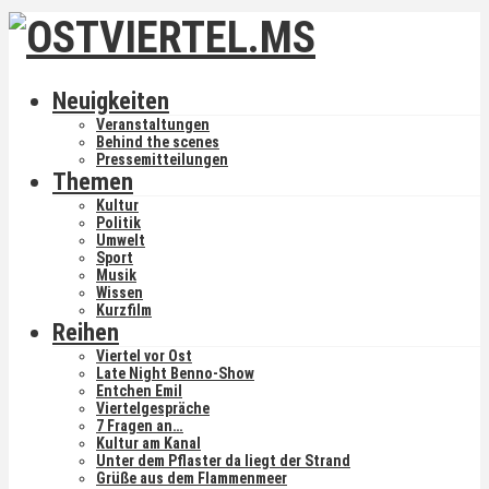
Neuigkeiten
Veranstaltungen
Behind the scenes
Pressemitteilungen
Themen
Kultur
Politik
Umwelt
Sport
Musik
Wissen
Kurzfilm
Reihen
Viertel vor Ost
Late Night Benno-Show
Entchen Emil
Viertelgespräche
7 Fragen an…
Kultur am Kanal
Unter dem Pflaster da liegt der Strand
Grüße aus dem Flammenmeer