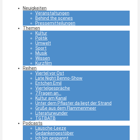
Neuigkeiten
Veranstaltungen
Behind the scenes
Pressemitteilungen
Themen
Kultur
Politik
Umwelt
Sport
Musik
Wissen
Kurzfilm
Reihen
Viertel vor Ost
Late Night Benno-Show
Entchen Emil
Viertelgespräche
7 Fragen an…
Kultur am Kanal
Unter dem Pflaster da liegt der Strand
Grüße aus dem Flammenmeer
Literaturwunder
TGTBATB
Podcasts
Lausche-Leeze
Gedankengestöber
Ich bin gespannt