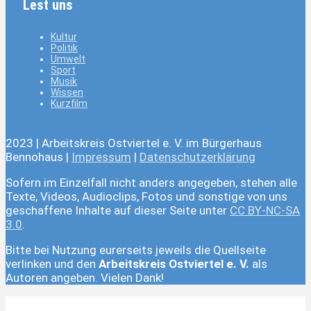
Lest uns
Kultur
Politik
Umwelt
Sport
Musik
Wissen
Kurzfilm
2023 | Arbeitskreis Ostviertel e. V. im Bürgerhaus
Bennohaus |
Impressum
|
Datenschutzerklärung
Sofern im Einzelfall nicht anders angegeben, stehen alle
Texte, Videos, Audioclips, Fotos und sonstige von uns
geschaffene Inhalte auf dieser Seite unter
CC BY-NC-SA
3.0
.
Bitte bei Nutzung eurerseits jeweils die Quellseite
verlinken und den
Arbeitskreis Ostviertel e. V.
als
Autoren angeben. Vielen Dank!