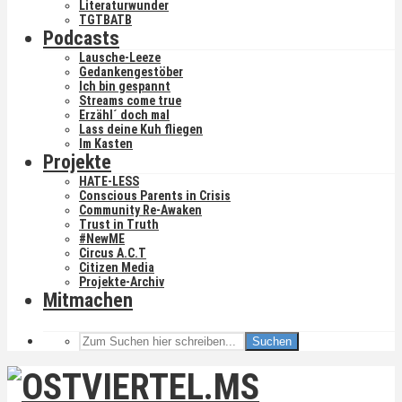
Literaturwunder
TGTBATB
Podcasts
Lausche-Leeze
Gedankengestöber
Ich bin gespannt
Streams come true
Erzähl´ doch mal
Lass deine Kuh fliegen
Im Kasten
Projekte
HATE-LESS
Conscious Parents in Crisis
Community Re-Awaken
Trust in Truth
#NewME
Circus A.C.T
Citizen Media
Projekte-Archiv
Mitmachen
Suchen