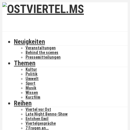
Neuigkeiten
Veranstaltungen
Behind the scenes
Pressemitteilungen
Themen
Kultur
Politik
Umwelt
Sport
Musik
Wissen
Kurzfilm
Reihen
Viertel vor Ost
Late Night Benno-Show
Entchen Emil
Viertelgespräche
7 Fragen an…