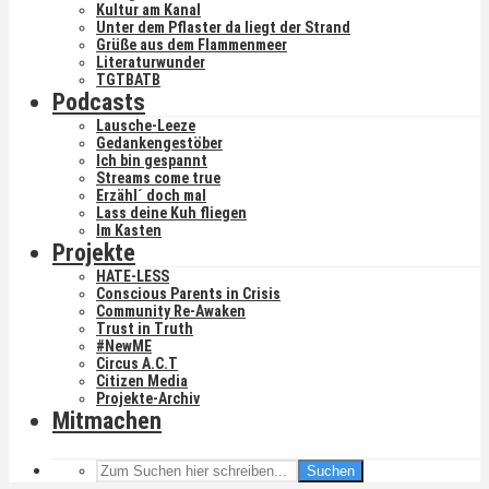
Kultur am Kanal
Unter dem Pflaster da liegt der Strand
Grüße aus dem Flammenmeer
Literaturwunder
TGTBATB
Podcasts
Lausche-Leeze
Gedankengestöber
Ich bin gespannt
Streams come true
Erzähl´ doch mal
Lass deine Kuh fliegen
Im Kasten
Projekte
HATE-LESS
Conscious Parents in Crisis
Community Re-Awaken
Trust in Truth
#NewME
Circus A.C.T
Citizen Media
Projekte-Archiv
Mitmachen
Suchen