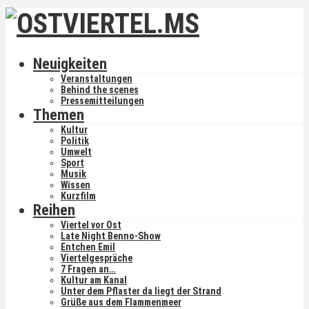
Neuigkeiten
Veranstaltungen
Behind the scenes
Pressemitteilungen
Themen
Kultur
Politik
Umwelt
Sport
Musik
Wissen
Kurzfilm
Reihen
Viertel vor Ost
Late Night Benno-Show
Entchen Emil
Viertelgespräche
7 Fragen an…
Kultur am Kanal
Unter dem Pflaster da liegt der Strand
Grüße aus dem Flammenmeer