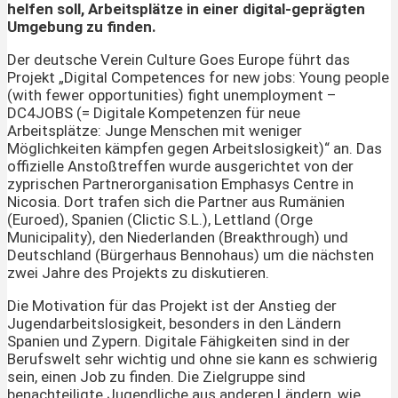
helfen soll, Arbeitsplätze in einer digital-geprägten
Umgebung zu finden.
Der deutsche Verein Culture Goes Europe führt das
Projekt „Digital Competences for new jobs: Young people
(with fewer opportunities) fight unemployment –
DC4JOBS (= Digitale Kompetenzen für neue
Arbeitsplätze: Junge Menschen mit weniger
Möglichkeiten kämpfen gegen Arbeitslosigkeit)“ an. Das
offizielle Anstoßtreffen wurde ausgerichtet von der
zyprischen Partnerorganisation Emphasys Centre in
Nicosia. Dort trafen sich die Partner aus Rumänien
(Euroed), Spanien (Clictic S.L.), Lettland (Orge
Municipality), den Niederlanden (Breakthrough) und
Deutschland (Bürgerhaus Bennohaus) um die nächsten
zwei Jahre des Projekts zu diskutieren.
Die Motivation für das Projekt ist der Anstieg der
Jugendarbeitslosigkeit, besonders in den Ländern
Spanien und Zypern. Digitale Fähigkeiten sind in der
Berufswelt sehr wichtig und ohne sie kann es schwierig
sein, einen Job zu finden. Die Zielgruppe sind
benachteiligte Jugendliche aus anderen Ländern, wie