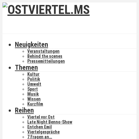
Neuigkeiten
Veranstaltungen
Behind the scenes
Pressemitteilungen
Themen
Kultur
Politik
Umwelt
Sport
Musik
Wissen
Kurzfilm
Reihen
Viertel vor Ost
Late Night Benno-Show
Entchen Emil
Viertelgespräche
7 Fragen an…