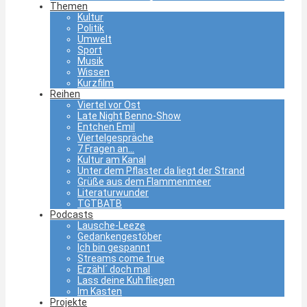
Themen
Kultur
Politik
Umwelt
Sport
Musik
Wissen
Kurzfilm
Reihen
Viertel vor Ost
Late Night Benno-Show
Entchen Emil
Viertelgespräche
7 Fragen an…
Kultur am Kanal
Unter dem Pflaster da liegt der Strand
Grüße aus dem Flammenmeer
Literaturwunder
TGTBATB
Podcasts
Lausche-Leeze
Gedankengestöber
Ich bin gespannt
Streams come true
Erzähl´ doch mal
Lass deine Kuh fliegen
Im Kasten
Projekte