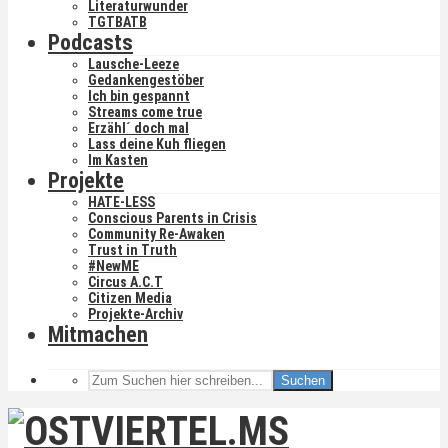
Literaturwunder
TGTBATB
Podcasts
Lausche-Leeze
Gedankengestöber
Ich bin gespannt
Streams come true
Erzähl´ doch mal
Lass deine Kuh fliegen
Im Kasten
Projekte
HATE-LESS
Conscious Parents in Crisis
Community Re-Awaken
Trust in Truth
#NewME
Circus A.C.T
Citizen Media
Projekte-Archiv
Mitmachen
Suchen