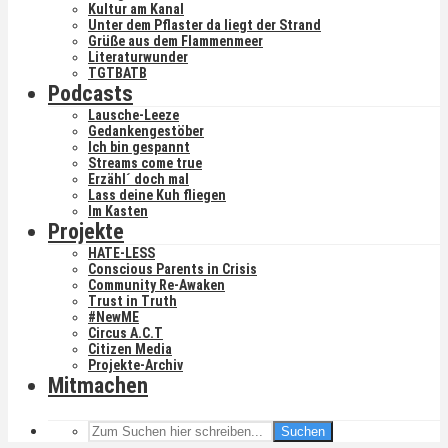
Kultur am Kanal
Unter dem Pflaster da liegt der Strand
Grüße aus dem Flammenmeer
Literaturwunder
TGTBATB
Podcasts
Lausche-Leeze
Gedankengestöber
Ich bin gespannt
Streams come true
Erzähl´ doch mal
Lass deine Kuh fliegen
Im Kasten
Projekte
HATE-LESS
Conscious Parents in Crisis
Community Re-Awaken
Trust in Truth
#NewME
Circus A.C.T
Citizen Media
Projekte-Archiv
Mitmachen
Suchen