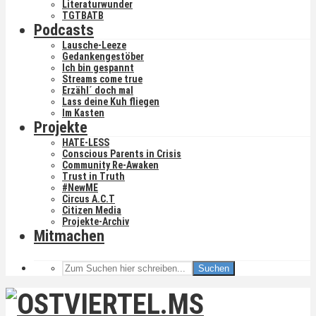
Literaturwunder
TGTBATB
Podcasts
Lausche-Leeze
Gedankengestöber
Ich bin gespannt
Streams come true
Erzähl´ doch mal
Lass deine Kuh fliegen
Im Kasten
Projekte
HATE-LESS
Conscious Parents in Crisis
Community Re-Awaken
Trust in Truth
#NewME
Circus A.C.T
Citizen Media
Projekte-Archiv
Mitmachen
Suchen