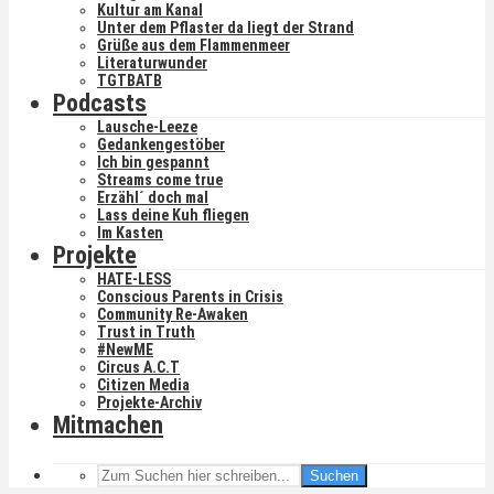
Kultur am Kanal
Unter dem Pflaster da liegt der Strand
Grüße aus dem Flammenmeer
Literaturwunder
TGTBATB
Podcasts
Lausche-Leeze
Gedankengestöber
Ich bin gespannt
Streams come true
Erzähl´ doch mal
Lass deine Kuh fliegen
Im Kasten
Projekte
HATE-LESS
Conscious Parents in Crisis
Community Re-Awaken
Trust in Truth
#NewME
Circus A.C.T
Citizen Media
Projekte-Archiv
Mitmachen
Suchen