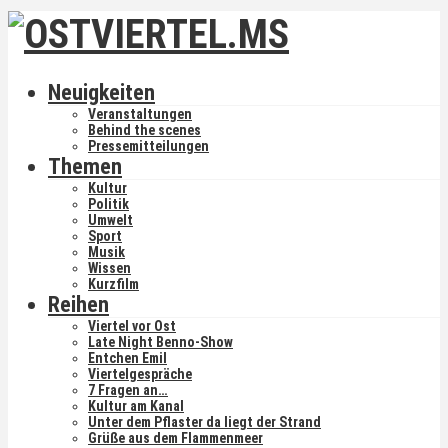
Neuigkeiten
Veranstaltungen
Behind the scenes
Pressemitteilungen
Themen
Kultur
Politik
Umwelt
Sport
Musik
Wissen
Kurzfilm
Reihen
Viertel vor Ost
Late Night Benno-Show
Entchen Emil
Viertelgespräche
7 Fragen an…
Kultur am Kanal
Unter dem Pflaster da liegt der Strand
Grüße aus dem Flammenmeer