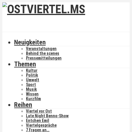
Neuigkeiten
Veranstaltungen
Behind the scenes
Pressemitteilungen
Themen
Kultur
Politik
Umwelt
Sport
Musik
Wissen
Kurzfilm
Reihen
Viertel vor Ost
Late Night Benno-Show
Entchen Emil
Viertelgespräche
7 Fragen an…