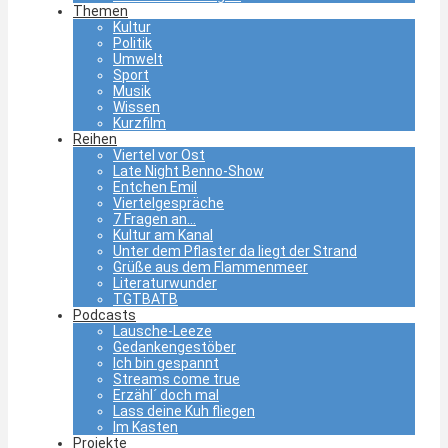
Themen
Kultur
Politik
Umwelt
Sport
Musik
Wissen
Kurzfilm
Reihen
Viertel vor Ost
Late Night Benno-Show
Entchen Emil
Viertelgespräche
7 Fragen an…
Kultur am Kanal
Unter dem Pflaster da liegt der Strand
Grüße aus dem Flammenmeer
Literaturwunder
TGTBATB
Podcasts
Lausche-Leeze
Gedankengestöber
Ich bin gespannt
Streams come true
Erzähl´ doch mal
Lass deine Kuh fliegen
Im Kasten
Projekte