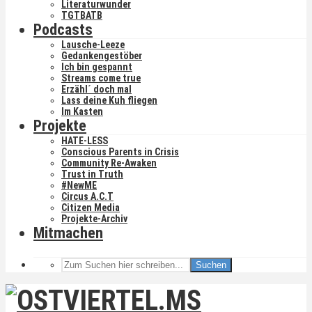
Literaturwunder
TGTBATB
Podcasts
Lausche-Leeze
Gedankengestöber
Ich bin gespannt
Streams come true
Erzähl´ doch mal
Lass deine Kuh fliegen
Im Kasten
Projekte
HATE-LESS
Conscious Parents in Crisis
Community Re-Awaken
Trust in Truth
#NewME
Circus A.C.T
Citizen Media
Projekte-Archiv
Mitmachen
Suchen