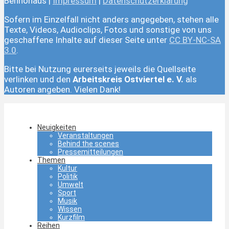
Bennohaus |
Impressum
|
Datenschutzerklärung
Sofern im Einzelfall nicht anders angegeben, stehen alle
Texte, Videos, Audioclips, Fotos und sonstige von uns
geschaffene Inhalte auf dieser Seite unter
CC BY-NC-SA
3.0
.
Bitte bei Nutzung eurerseits jeweils die Quellseite
verlinken und den
Arbeitskreis Ostviertel e. V.
als
Autoren angeben. Vielen Dank!
Neuigkeiten
Veranstaltungen
Behind the scenes
Pressemitteilungen
Themen
Kultur
Politik
Umwelt
Sport
Musik
Wissen
Kurzfilm
Reihen