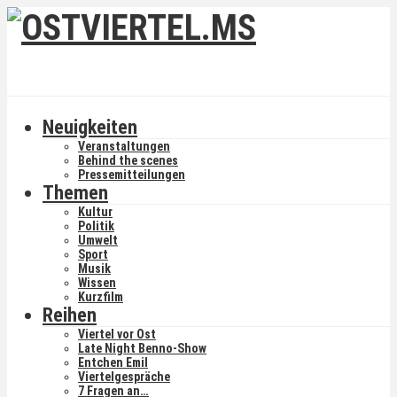
Neuigkeiten
Veranstaltungen
Behind the scenes
Pressemitteilungen
Themen
Kultur
Politik
Umwelt
Sport
Musik
Wissen
Kurzfilm
Reihen
Viertel vor Ost
Late Night Benno-Show
Entchen Emil
Viertelgespräche
7 Fragen an…