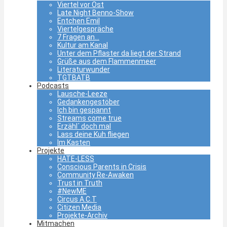
Viertel vor Ost
Late Night Benno-Show
Entchen Emil
Viertelgespräche
7 Fragen an…
Kultur am Kanal
Unter dem Pflaster da liegt der Strand
Grüße aus dem Flammenmeer
Literaturwunder
TGTBATB
Podcasts
Lausche-Leeze
Gedankengestöber
Ich bin gespannt
Streams come true
Erzähl´ doch mal
Lass deine Kuh fliegen
Im Kasten
Projekte
HATE-LESS
Conscious Parents in Crisis
Community Re-Awaken
Trust in Truth
#NewME
Circus A.C.T
Citizen Media
Projekte-Archiv
Mitmachen