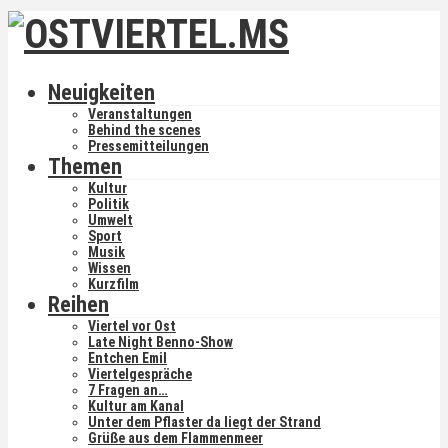
Neuigkeiten
Veranstaltungen
Behind the scenes
Pressemitteilungen
Themen
Kultur
Politik
Umwelt
Sport
Musik
Wissen
Kurzfilm
Reihen
Viertel vor Ost
Late Night Benno-Show
Entchen Emil
Viertelgespräche
7 Fragen an…
Kultur am Kanal
Unter dem Pflaster da liegt der Strand
Grüße aus dem Flammenmeer