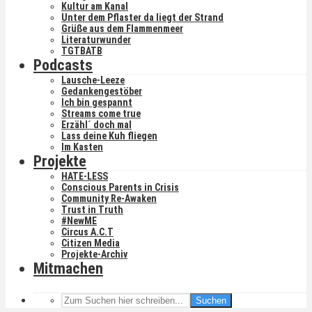
Kultur am Kanal
Unter dem Pflaster da liegt der Strand
Grüße aus dem Flammenmeer
Literaturwunder
TGTBATB
Podcasts
Lausche-Leeze
Gedankengestöber
Ich bin gespannt
Streams come true
Erzähl´ doch mal
Lass deine Kuh fliegen
Im Kasten
Projekte
HATE-LESS
Conscious Parents in Crisis
Community Re-Awaken
Trust in Truth
#NewME
Circus A.C.T
Citizen Media
Projekte-Archiv
Mitmachen
Suchen