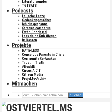
Literaturwunder
TGTBATB
Podcasts
Lausche-Leeze
Gedankengestöber
Ich bin gespannt
Streams come true
Erzähl´ doch mal
Lass deine Kuh fliegen
Im Kasten
Projekte
HATE-LESS
Conscious Parents in Crisis
Community Re-Awaken
Trust in Truth
#NewME
Circus A.C.T
Citizen Media
Projekte-Archiv
Mitmachen
Suchen