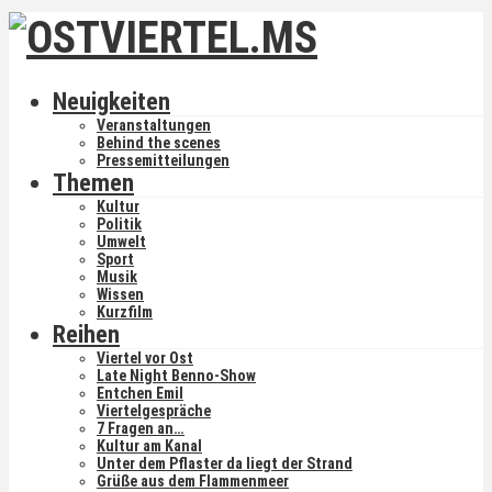
Neuigkeiten
Veranstaltungen
Behind the scenes
Pressemitteilungen
Themen
Kultur
Politik
Umwelt
Sport
Musik
Wissen
Kurzfilm
Reihen
Viertel vor Ost
Late Night Benno-Show
Entchen Emil
Viertelgespräche
7 Fragen an…
Kultur am Kanal
Unter dem Pflaster da liegt der Strand
Grüße aus dem Flammenmeer