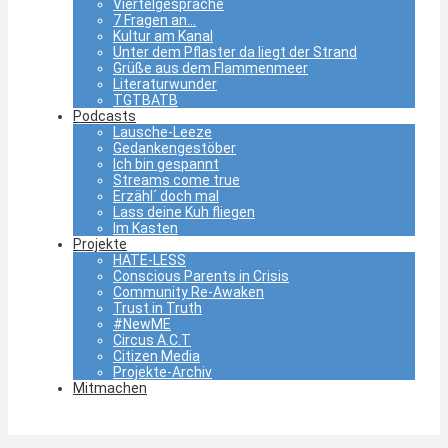
Viertelgespräche
7 Fragen an…
Kultur am Kanal
Unter dem Pflaster da liegt der Strand
Grüße aus dem Flammenmeer
Literaturwunder
TGTBATB
Podcasts
Lausche-Leeze
Gedankengestöber
Ich bin gespannt
Streams come true
Erzähl´ doch mal
Lass deine Kuh fliegen
Im Kasten
Projekte
HATE-LESS
Conscious Parents in Crisis
Community Re-Awaken
Trust in Truth
#NewME
Circus A.C.T
Citizen Media
Projekte-Archiv
Mitmachen