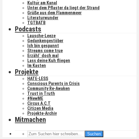
Kultur am Kanal
Unter dem Pflaster da liegt der Strand
Grüße aus dem Flammenmeer
Literaturwunder
TGTBATB
Podcasts
Lausche-Leeze
Gedankengestöber
Ich bin gespannt
Streams come true
Erzähl´ doch mal
Lass deine Kuh fliegen
Im Kasten
Projekte
HATE-LESS
Conscious Parents in Crisis
Community Re-Awaken
Trust in Truth
#NewME
Circus A.C.T
Citizen Media
Projekte-Archiv
Mitmachen
Suchen