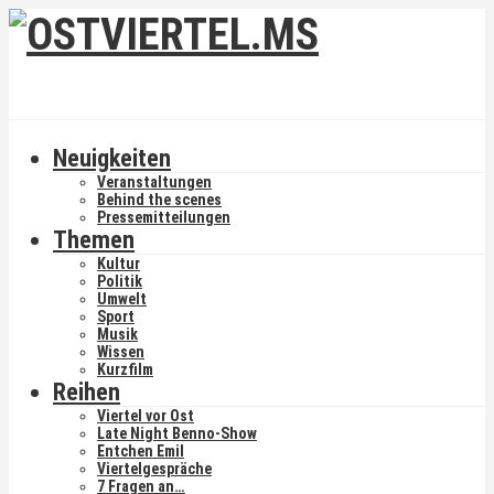
Neuigkeiten
Veranstaltungen
Behind the scenes
Pressemitteilungen
Themen
Kultur
Politik
Umwelt
Sport
Musik
Wissen
Kurzfilm
Reihen
Viertel vor Ost
Late Night Benno-Show
Entchen Emil
Viertelgespräche
7 Fragen an…