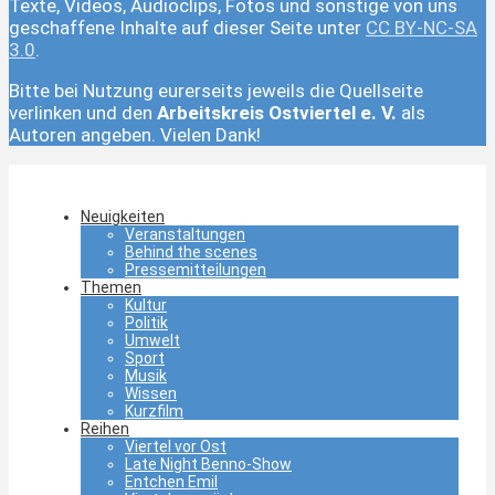
Texte, Videos, Audioclips, Fotos und sonstige von uns
geschaffene Inhalte auf dieser Seite unter
CC BY-NC-SA
3.0
.
Bitte bei Nutzung eurerseits jeweils die Quellseite
verlinken und den
Arbeitskreis Ostviertel e. V.
als
Autoren angeben. Vielen Dank!
Neuigkeiten
Veranstaltungen
Behind the scenes
Pressemitteilungen
Themen
Kultur
Politik
Umwelt
Sport
Musik
Wissen
Kurzfilm
Reihen
Viertel vor Ost
Late Night Benno-Show
Entchen Emil