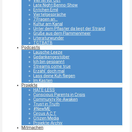
Viertel vor Ost
Late Night Benno-Show
Entchen Emil
Viertelgespräche
7 Fragen an…
Kultur am Kanal
Unter dem Pflaster da liegt der Strand
Grüße aus dem Flammenmeer
Literaturwunder
TGTBATB
Podcasts
Lausche-Leeze
Gedankengestöber
Ich bin gespannt
Streams come true
Erzähl´ doch mal
Lass deine Kuh fliegen
Im Kasten
Projekte
HATE-LESS
Conscious Parents in Crisis
Community Re-Awaken
Trust in Truth
#NewME
Circus A.C.T
Citizen Media
Projekte-Archiv
Mitmachen