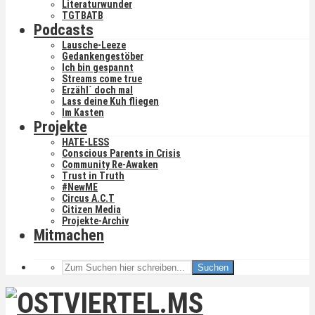
Literaturwunder
TGTBATB
Podcasts
Lausche-Leeze
Gedankengestöber
Ich bin gespannt
Streams come true
Erzähl´ doch mal
Lass deine Kuh fliegen
Im Kasten
Projekte
HATE-LESS
Conscious Parents in Crisis
Community Re-Awaken
Trust in Truth
#NewME
Circus A.C.T
Citizen Media
Projekte-Archiv
Mitmachen
Suchen