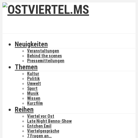
Neuigkeiten
Veranstaltungen
Behind the scenes
Pressemitteilungen
Themen
Kultur
Politik
Umwelt
Sport
Musik
Wissen
Kurzfilm
Reihen
Viertel vor Ost
Late Night Benno-Show
Entchen Emil
Viertelgespräche
7 Fragen an…