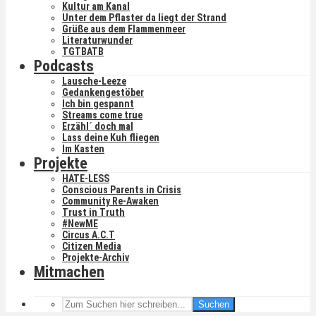
Kultur am Kanal
Unter dem Pflaster da liegt der Strand
Grüße aus dem Flammenmeer
Literaturwunder
TGTBATB
Podcasts
Lausche-Leeze
Gedankengestöber
Ich bin gespannt
Streams come true
Erzähl´ doch mal
Lass deine Kuh fliegen
Im Kasten
Projekte
HATE-LESS
Conscious Parents in Crisis
Community Re-Awaken
Trust in Truth
#NewME
Circus A.C.T
Citizen Media
Projekte-Archiv
Mitmachen
Suchen