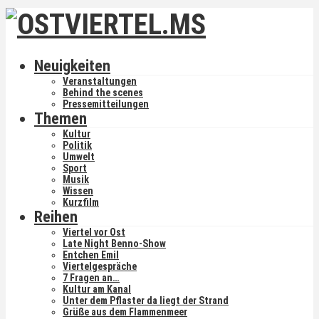
Neuigkeiten
Veranstaltungen
Behind the scenes
Pressemitteilungen
Themen
Kultur
Politik
Umwelt
Sport
Musik
Wissen
Kurzfilm
Reihen
Viertel vor Ost
Late Night Benno-Show
Entchen Emil
Viertelgespräche
7 Fragen an…
Kultur am Kanal
Unter dem Pflaster da liegt der Strand
Grüße aus dem Flammenmeer