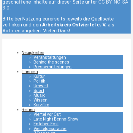
geschaffene Inhalte auf dieser Seite unter
CC BY-NC-SA
3.0
.
Bitte bei Nutzung eurerseits jeweils die Quellseite
verlinken und den
Arbeitskreis Ostviertel e. V.
als
Autoren angeben. Vielen Dank!
Neuigkeiten
Veranstaltungen
Behind the scenes
Pressemitteilungen
Themen
Kultur
Politik
Umwelt
Sport
Musik
Wissen
Kurzfilm
Reihen
Viertel vor Ost
Late Night Benno-Show
Entchen Emil
Viertelgespräche