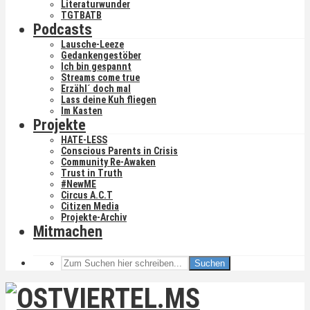
Literaturwunder
TGTBATB
Podcasts
Lausche-Leeze
Gedankengestöber
Ich bin gespannt
Streams come true
Erzähl´ doch mal
Lass deine Kuh fliegen
Im Kasten
Projekte
HATE-LESS
Conscious Parents in Crisis
Community Re-Awaken
Trust in Truth
#NewME
Circus A.C.T
Citizen Media
Projekte-Archiv
Mitmachen
Suchen