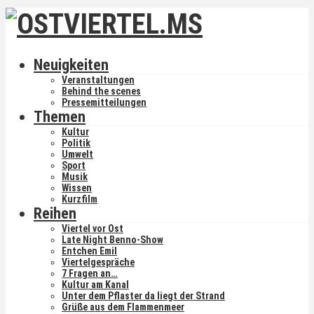
Neuigkeiten
Veranstaltungen
Behind the scenes
Pressemitteilungen
Themen
Kultur
Politik
Umwelt
Sport
Musik
Wissen
Kurzfilm
Reihen
Viertel vor Ost
Late Night Benno-Show
Entchen Emil
Viertelgespräche
7 Fragen an…
Kultur am Kanal
Unter dem Pflaster da liegt der Strand
Grüße aus dem Flammenmeer