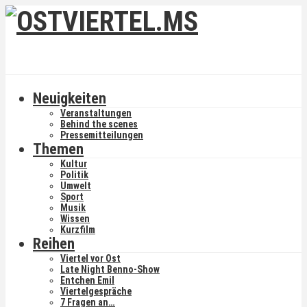
Neuigkeiten
Veranstaltungen
Behind the scenes
Pressemitteilungen
Themen
Kultur
Politik
Umwelt
Sport
Musik
Wissen
Kurzfilm
Reihen
Viertel vor Ost
Late Night Benno-Show
Entchen Emil
Viertelgespräche
7 Fragen an…