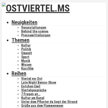
Neuigkeiten
Veranstaltungen
Behind the scenes
Pressemitteilungen
Themen
Kultur
Politik
Umwelt
Sport
Musik
Wissen
Kurzfilm
Reihen
Viertel vor Ost
Late Night Benno-Show
Entchen Emil
Viertelgespräche
7 Fragen an…
Kultur am Kanal
Unter dem Pflaster da liegt der Strand
Grüße aus dem Flammenmeer