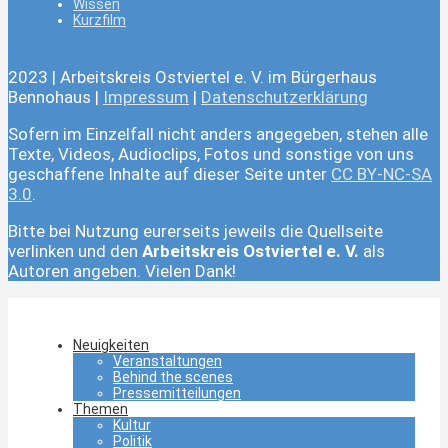
Wissen
Kurzfilm
2023 | Arbeitskreis Ostviertel e. V. im Bürgerhaus
Bennohaus |
Impressum
|
Datenschutzerklärung
Sofern im Einzelfall nicht anders angegeben, stehen alle
Texte, Videos, Audioclips, Fotos und sonstige von uns
geschaffene Inhalte auf dieser Seite unter
CC BY-NC-SA
3.0
.
Bitte bei Nutzung eurerseits jeweils die Quellseite
verlinken und den
Arbeitskreis Ostviertel e. V.
als
Autoren angeben. Vielen Dank!
Neuigkeiten
Veranstaltungen
Behind the scenes
Pressemitteilungen
Themen
Kultur
Politik