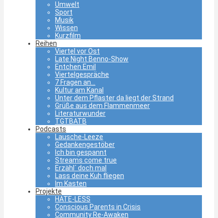
Umwelt
Sport
Musik
Wissen
Kurzfilm
Reihen
Viertel vor Ost
Late Night Benno-Show
Entchen Emil
Viertelgespräche
7 Fragen an…
Kultur am Kanal
Unter dem Pflaster da liegt der Strand
Grüße aus dem Flammenmeer
Literaturwunder
TGTBATB
Podcasts
Lausche-Leeze
Gedankengestöber
Ich bin gespannt
Streams come true
Erzähl´ doch mal
Lass deine Kuh fliegen
Im Kasten
Projekte
HATE-LESS
Conscious Parents in Crisis
Community Re-Awaken