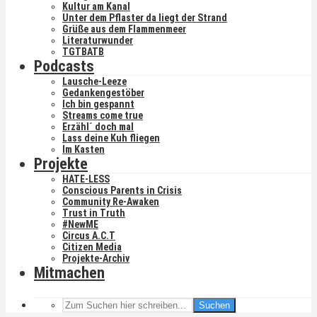
Kultur am Kanal
Unter dem Pflaster da liegt der Strand
Grüße aus dem Flammenmeer
Literaturwunder
TGTBATB
Podcasts
Lausche-Leeze
Gedankengestöber
Ich bin gespannt
Streams come true
Erzähl´ doch mal
Lass deine Kuh fliegen
Im Kasten
Projekte
HATE-LESS
Conscious Parents in Crisis
Community Re-Awaken
Trust in Truth
#NewME
Circus A.C.T
Citizen Media
Projekte-Archiv
Mitmachen
Suchen