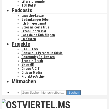
Literaturwunder
TGTBATB
Podcasts
Lausche-Leeze
Gedankengestöber
Ich bin gespannt
Streams come true
Erzähl´ doch mal
Lass deine Kuh fliegen
Im Kasten
Projekte
HATE-LESS
Conscious Parents in Crisis
Community Re-Awaken
Trust in Truth
#NewME
Circus A.C.T
Citizen Media
Projekte-Archiv
Mitmachen
Suchen