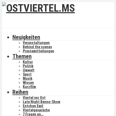
Neuigkeiten
Veranstaltungen
Behind the scenes
Pressemitteilungen
Themen
Kultur
Politik
Umwelt
Sport
Musik
Wissen
Kurzfilm
Reihen
Viertel vor Ost
Late Night Benno-Show
Entchen Emil
Viertelgespräche
7 Fragen an…