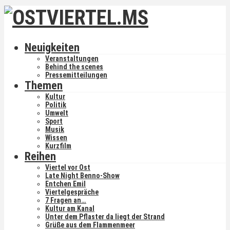
Neuigkeiten
Veranstaltungen
Behind the scenes
Pressemitteilungen
Themen
Kultur
Politik
Umwelt
Sport
Musik
Wissen
Kurzfilm
Reihen
Viertel vor Ost
Late Night Benno-Show
Entchen Emil
Viertelgespräche
7 Fragen an…
Kultur am Kanal
Unter dem Pflaster da liegt der Strand
Grüße aus dem Flammenmeer