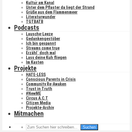
Kultur am Kanal
Unter dem Pflaster da liegt der Strand
Grüße aus dem Flammenmeer
Literaturwunder
TGTBATB
Podcasts
Lausche-Leeze
Gedankengestöber
Ich bin gespannt
Streams come true
Erzähl´ doch mal
Lass deine Kuh fliegen
Im Kasten
Projekte
HATE-LESS
Conscious Parents in Crisis
Community Re-Awaken
Trust in Truth
#NewME
Circus A.C.T
Citizen Media
Projekte-Archiv
Mitmachen
Suchen