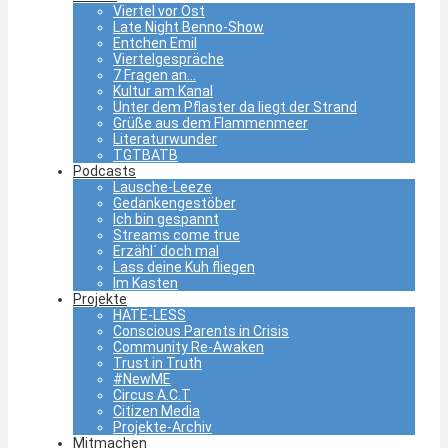
Viertel vor Ost
Late Night Benno-Show
Entchen Emil
Viertelgespräche
7 Fragen an…
Kultur am Kanal
Unter dem Pflaster da liegt der Strand
Grüße aus dem Flammenmeer
Literaturwunder
TGTBATB
Podcasts
Lausche-Leeze
Gedankengestöber
Ich bin gespannt
Streams come true
Erzähl´ doch mal
Lass deine Kuh fliegen
Im Kasten
Projekte
HATE-LESS
Conscious Parents in Crisis
Community Re-Awaken
Trust in Truth
#NewME
Circus A.C.T
Citizen Media
Projekte-Archiv
Mitmachen