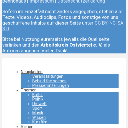
Bennohaus |
Impressum
|
Datenschutzerklärung
Sofern im Einzelfall nicht anders angegeben, stehen alle
Texte, Videos, Audioclips, Fotos und sonstige von uns
geschaffene Inhalte auf dieser Seite unter
CC BY-NC-SA
3.0
.
Bitte bei Nutzung eurerseits jeweils die Quellseite
verlinken und den
Arbeitskreis Ostviertel e. V.
als
Autoren angeben. Vielen Dank!
Neuigkeiten
Veranstaltungen
Behind the scenes
Pressemitteilungen
Themen
Kultur
Politik
Umwelt
Sport
Musik
Wissen
Kurzfilm
Reihen