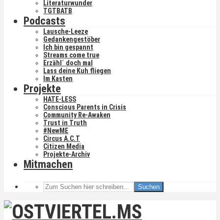
Literaturwunder
TGTBATB
Podcasts
Lausche-Leeze
Gedankengestöber
Ich bin gespannt
Streams come true
Erzähl´ doch mal
Lass deine Kuh fliegen
Im Kasten
Projekte
HATE-LESS
Conscious Parents in Crisis
Community Re-Awaken
Trust in Truth
#NewME
Circus A.C.T
Citizen Media
Projekte-Archiv
Mitmachen
Suchen