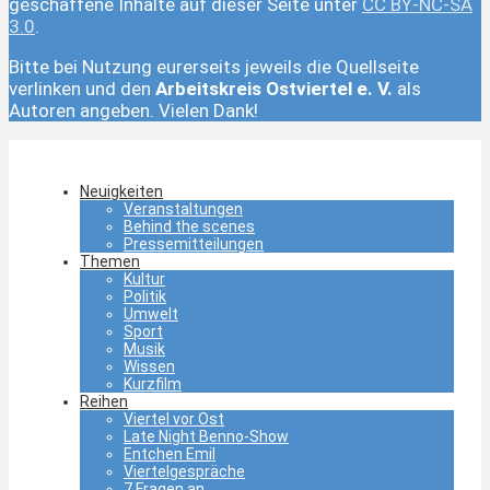
geschaffene Inhalte auf dieser Seite unter
CC BY-NC-SA
3.0
.
Bitte bei Nutzung eurerseits jeweils die Quellseite
verlinken und den
Arbeitskreis Ostviertel e. V.
als
Autoren angeben. Vielen Dank!
Neuigkeiten
Veranstaltungen
Behind the scenes
Pressemitteilungen
Themen
Kultur
Politik
Umwelt
Sport
Musik
Wissen
Kurzfilm
Reihen
Viertel vor Ost
Late Night Benno-Show
Entchen Emil
Viertelgespräche
7 Fragen an…