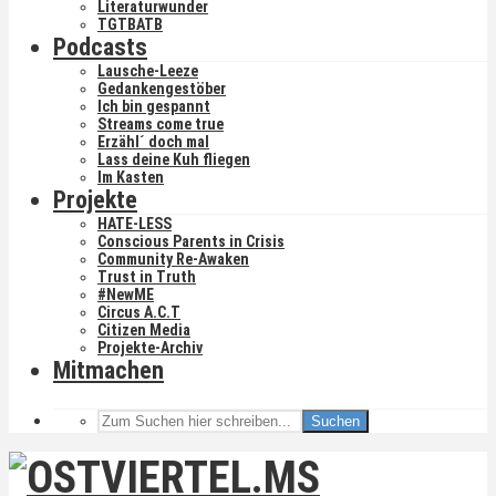
Literaturwunder
TGTBATB
Podcasts
Lausche-Leeze
Gedankengestöber
Ich bin gespannt
Streams come true
Erzähl´ doch mal
Lass deine Kuh fliegen
Im Kasten
Projekte
HATE-LESS
Conscious Parents in Crisis
Community Re-Awaken
Trust in Truth
#NewME
Circus A.C.T
Citizen Media
Projekte-Archiv
Mitmachen
Suchen