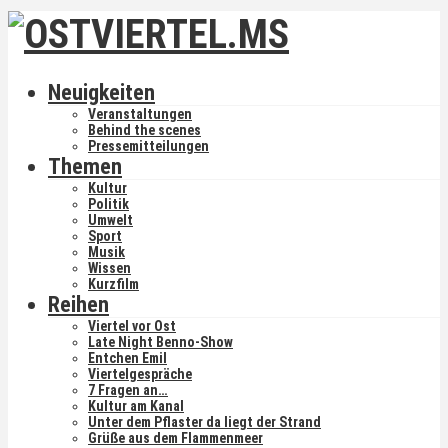
Neuigkeiten
Veranstaltungen
Behind the scenes
Pressemitteilungen
Themen
Kultur
Politik
Umwelt
Sport
Musik
Wissen
Kurzfilm
Reihen
Viertel vor Ost
Late Night Benno-Show
Entchen Emil
Viertelgespräche
7 Fragen an…
Kultur am Kanal
Unter dem Pflaster da liegt der Strand
Grüße aus dem Flammenmeer