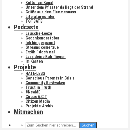
Kultur am Kanal
Unter dem Pflaster da liegt der Strand
Grüße aus dem Flammenmeer
Literaturwunder
TGTBATB
Podcasts
Lausche-Leeze
Gedankengestöber
Ich bin gespannt
Streams come true
Erzähl´ doch mal
Lass deine Kuh fliegen
Im Kasten
Projekte
HATE-LESS
Conscious Parents in Crisis
Community Re-Awaken
Trust in Truth
#NewME
Circus A.C.T
Citizen Media
Projekte-Archiv
Mitmachen
Suchen