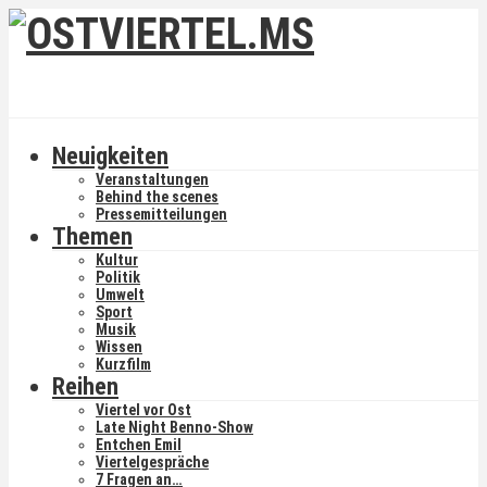
Neuigkeiten
Veranstaltungen
Behind the scenes
Pressemitteilungen
Themen
Kultur
Politik
Umwelt
Sport
Musik
Wissen
Kurzfilm
Reihen
Viertel vor Ost
Late Night Benno-Show
Entchen Emil
Viertelgespräche
7 Fragen an…