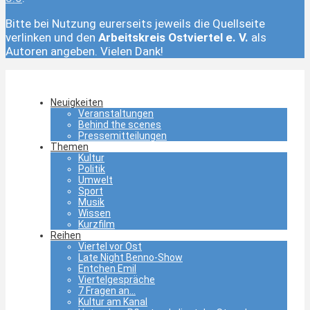
Bitte bei Nutzung eurerseits jeweils die Quellseite
verlinken und den
Arbeitskreis Ostviertel e. V.
als
Autoren angeben. Vielen Dank!
Neuigkeiten
Veranstaltungen
Behind the scenes
Pressemitteilungen
Themen
Kultur
Politik
Umwelt
Sport
Musik
Wissen
Kurzfilm
Reihen
Viertel vor Ost
Late Night Benno-Show
Entchen Emil
Viertelgespräche
7 Fragen an…
Kultur am Kanal