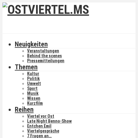
Neuigkeiten
Veranstaltungen
Behind the scenes
Pressemitteilungen
Themen
Kultur
Politik
Umwelt
Sport
Musik
Wissen
Kurzfilm
Reihen
Viertel vor Ost
Late Night Benno-Show
Entchen Emil
Viertelgespräche
7 Fragen an…