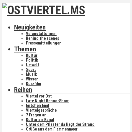
Neuigkeiten
Veranstaltungen
Behind the scenes
Pressemitteilungen
Themen
Kultur
Politik
Umwelt
Sport
Musik
Wissen
Kurzfilm
Reihen
Viertel vor Ost
Late Night Benno-Show
Entchen Emil
Viertelgespräche
7 Fragen an…
Kultur am Kanal
Unter dem Pflaster da liegt der Strand
Grüße aus dem Flammenmeer