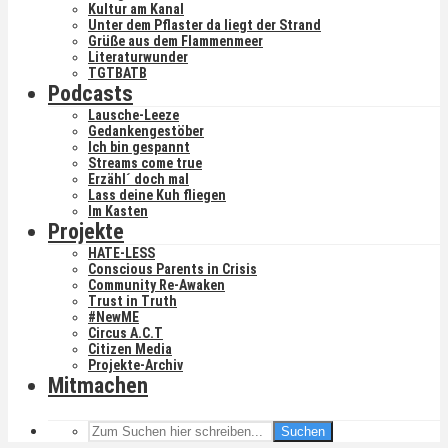
Kultur am Kanal
Unter dem Pflaster da liegt der Strand
Grüße aus dem Flammenmeer
Literaturwunder
TGTBATB
Podcasts
Lausche-Leeze
Gedankengestöber
Ich bin gespannt
Streams come true
Erzähl´ doch mal
Lass deine Kuh fliegen
Im Kasten
Projekte
HATE-LESS
Conscious Parents in Crisis
Community Re-Awaken
Trust in Truth
#NewME
Circus A.C.T
Citizen Media
Projekte-Archiv
Mitmachen
Suchen