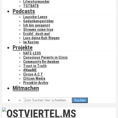
Literaturwunder
TGTBATB
Podcasts
Lausche-Leeze
Gedankengestöber
Ich bin gespannt
Streams come true
Erzähl´ doch mal
Lass deine Kuh fliegen
Im Kasten
Projekte
HATE-LESS
Conscious Parents in Crisis
Community Re-Awaken
Trust in Truth
#NewME
Circus A.C.T
Citizen Media
Projekte-Archiv
Mitmachen
Suchen