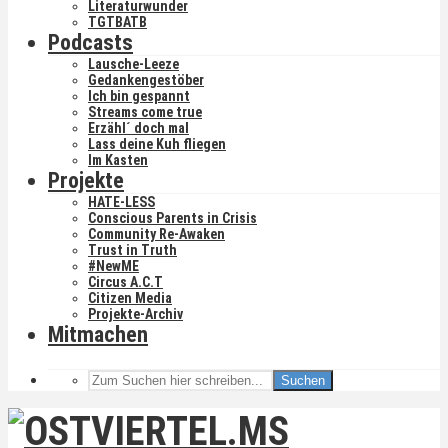
Literaturwunder
TGTBATB
Podcasts
Lausche-Leeze
Gedankengestöber
Ich bin gespannt
Streams come true
Erzähl´ doch mal
Lass deine Kuh fliegen
Im Kasten
Projekte
HATE-LESS
Conscious Parents in Crisis
Community Re-Awaken
Trust in Truth
#NewME
Circus A.C.T
Citizen Media
Projekte-Archiv
Mitmachen
Suchen