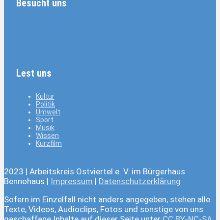
Besucht uns
Lest uns
Kultur
Politik
Umwelt
Sport
Musik
Wissen
Kurzfilm
2023 | Arbeitskreis Ostviertel e. V. im Bürgerhaus
Bennohaus |
Impressum
|
Datenschutzerklärung
Sofern im Einzelfall nicht anders angegeben, stehen alle
Texte, Videos, Audioclips, Fotos und sonstige von uns
geschaffene Inhalte auf dieser Seite unter
CC BY-NC-SA