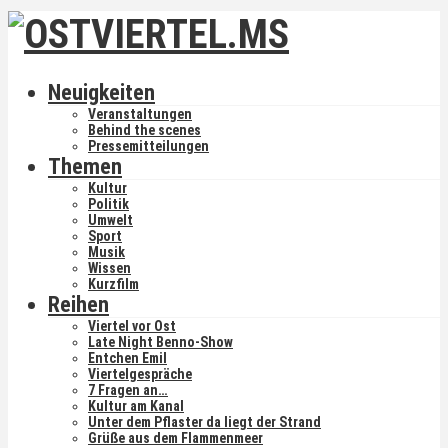
Neuigkeiten
Veranstaltungen
Behind the scenes
Pressemitteilungen
Themen
Kultur
Politik
Umwelt
Sport
Musik
Wissen
Kurzfilm
Reihen
Viertel vor Ost
Late Night Benno-Show
Entchen Emil
Viertelgespräche
7 Fragen an…
Kultur am Kanal
Unter dem Pflaster da liegt der Strand
Grüße aus dem Flammenmeer