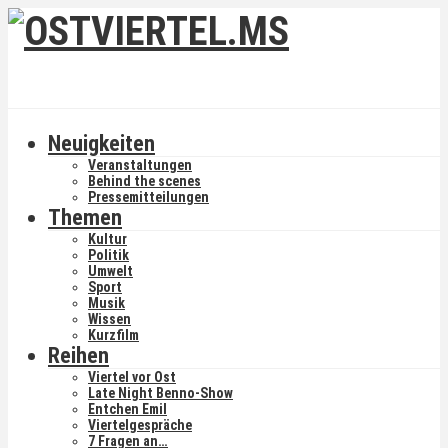
Neuigkeiten
Veranstaltungen
Behind the scenes
Pressemitteilungen
Themen
Kultur
Politik
Umwelt
Sport
Musik
Wissen
Kurzfilm
Reihen
Viertel vor Ost
Late Night Benno-Show
Entchen Emil
Viertelgespräche
7 Fragen an…