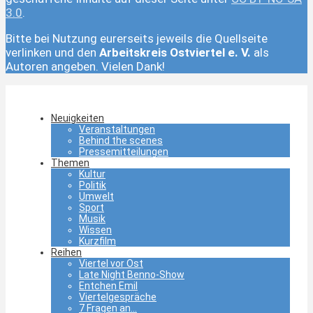
3.0
.
Bitte bei Nutzung eurerseits jeweils die Quellseite
verlinken und den
Arbeitskreis Ostviertel e. V.
als
Autoren angeben. Vielen Dank!
Neuigkeiten
Veranstaltungen
Behind the scenes
Pressemitteilungen
Themen
Kultur
Politik
Umwelt
Sport
Musik
Wissen
Kurzfilm
Reihen
Viertel vor Ost
Late Night Benno-Show
Entchen Emil
Viertelgespräche
7 Fragen an…