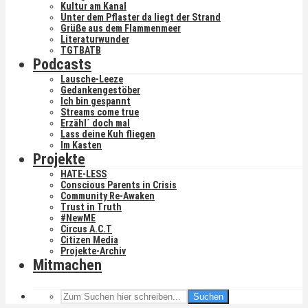
Kultur am Kanal
Unter dem Pflaster da liegt der Strand
Grüße aus dem Flammenmeer
Literaturwunder
TGTBATB
Podcasts
Lausche-Leeze
Gedankengestöber
Ich bin gespannt
Streams come true
Erzähl´ doch mal
Lass deine Kuh fliegen
Im Kasten
Projekte
HATE-LESS
Conscious Parents in Crisis
Community Re-Awaken
Trust in Truth
#NewME
Circus A.C.T
Citizen Media
Projekte-Archiv
Mitmachen
Suchen