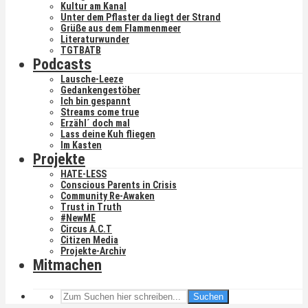
Kultur am Kanal
Unter dem Pflaster da liegt der Strand
Grüße aus dem Flammenmeer
Literaturwunder
TGTBATB
Podcasts
Lausche-Leeze
Gedankengestöber
Ich bin gespannt
Streams come true
Erzähl´ doch mal
Lass deine Kuh fliegen
Im Kasten
Projekte
HATE-LESS
Conscious Parents in Crisis
Community Re-Awaken
Trust in Truth
#NewME
Circus A.C.T
Citizen Media
Projekte-Archiv
Mitmachen
Suchen