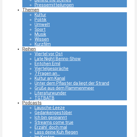
Pressemitteilungen
Themen
Kultur
Politik
Umwelt
Sport
Musik
Wissen
Kurzfilm
Reihen
Viertel vor Ost
Late Night Benno-Show
Entchen Emil
Viertelgespräche
7 Fragen an…
Kultur am Kanal
Unter dem Pflaster da liegt der Strand
Grüße aus dem Flammenmeer
Literaturwunder
TGTBATB
Podcasts
Lausche-Leeze
Gedankengestöber
Ich bin gespannt
Streams come true
Erzähl´ doch mal
Lass deine Kuh fliegen
Im Kasten