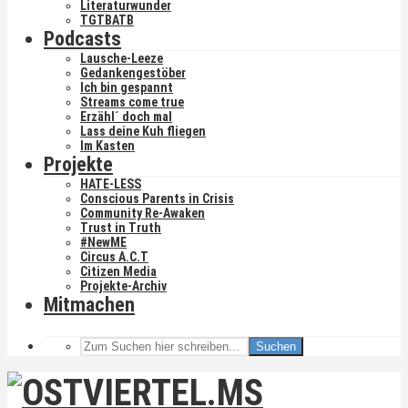
Literaturwunder
TGTBATB
Podcasts
Lausche-Leeze
Gedankengestöber
Ich bin gespannt
Streams come true
Erzähl´ doch mal
Lass deine Kuh fliegen
Im Kasten
Projekte
HATE-LESS
Conscious Parents in Crisis
Community Re-Awaken
Trust in Truth
#NewME
Circus A.C.T
Citizen Media
Projekte-Archiv
Mitmachen
Suchen