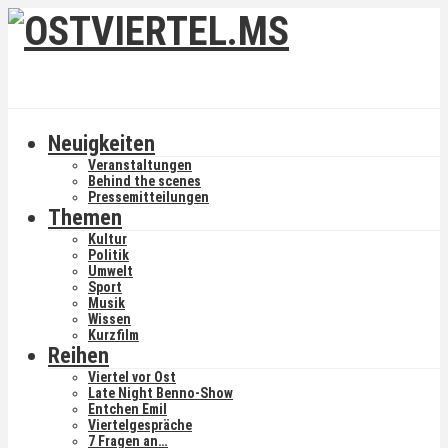
Neuigkeiten
Veranstaltungen
Behind the scenes
Pressemitteilungen
Themen
Kultur
Politik
Umwelt
Sport
Musik
Wissen
Kurzfilm
Reihen
Viertel vor Ost
Late Night Benno-Show
Entchen Emil
Viertelgespräche
7 Fragen an…