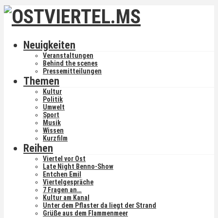
Neuigkeiten
Veranstaltungen
Behind the scenes
Pressemitteilungen
Themen
Kultur
Politik
Umwelt
Sport
Musik
Wissen
Kurzfilm
Reihen
Viertel vor Ost
Late Night Benno-Show
Entchen Emil
Viertelgespräche
7 Fragen an…
Kultur am Kanal
Unter dem Pflaster da liegt der Strand
Grüße aus dem Flammenmeer