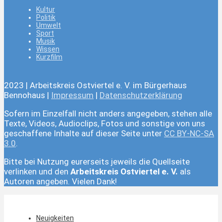
Kultur
Politik
Umwelt
Sport
Musik
Wissen
Kurzfilm
2023 | Arbeitskreis Ostviertel e. V. im Bürgerhaus
Bennohaus |
Impressum
|
Datenschutzerklärung
Sofern im Einzelfall nicht anders angegeben, stehen alle
Texte, Videos, Audioclips, Fotos und sonstige von uns
geschaffene Inhalte auf dieser Seite unter
CC BY-NC-SA
3.0
.
Bitte bei Nutzung eurerseits jeweils die Quellseite
verlinken und den
Arbeitskreis Ostviertel e. V.
als
Autoren angeben. Vielen Dank!
Neuigkeiten