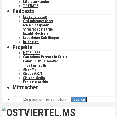
Literaturwunder
TGTBATB
Podcasts
Lausche-Leeze
Gedankengestöber
Ich bin gespannt
Streams come true
Erzähl´ doch mal
Lass deine Kuh fliegen
Im Kasten
Projekte
HATE-LESS
Conscious Parents in Crisis
Community Re-Awaken
Trust in Truth
#NewME
Circus A.C.T
Citizen Media
Projekte-Archiv
Mitmachen
Suchen