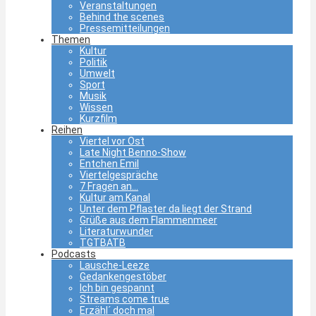
Veranstaltungen
Behind the scenes
Pressemitteilungen
Themen
Kultur
Politik
Umwelt
Sport
Musik
Wissen
Kurzfilm
Reihen
Viertel vor Ost
Late Night Benno-Show
Entchen Emil
Viertelgespräche
7 Fragen an…
Kultur am Kanal
Unter dem Pflaster da liegt der Strand
Grüße aus dem Flammenmeer
Literaturwunder
TGTBATB
Podcasts
Lausche-Leeze
Gedankengestöber
Ich bin gespannt
Streams come true
Erzähl´ doch mal