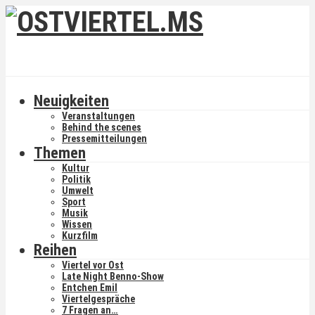
Neuigkeiten
Veranstaltungen
Behind the scenes
Pressemitteilungen
Themen
Kultur
Politik
Umwelt
Sport
Musik
Wissen
Kurzfilm
Reihen
Viertel vor Ost
Late Night Benno-Show
Entchen Emil
Viertelgespräche
7 Fragen an…