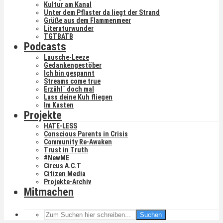
Kultur am Kanal
Unter dem Pflaster da liegt der Strand
Grüße aus dem Flammenmeer
Literaturwunder
TGTBATB
Podcasts
Lausche-Leeze
Gedankengestöber
Ich bin gespannt
Streams come true
Erzähl´ doch mal
Lass deine Kuh fliegen
Im Kasten
Projekte
HATE-LESS
Conscious Parents in Crisis
Community Re-Awaken
Trust in Truth
#NewME
Circus A.C.T
Citizen Media
Projekte-Archiv
Mitmachen
Suchen