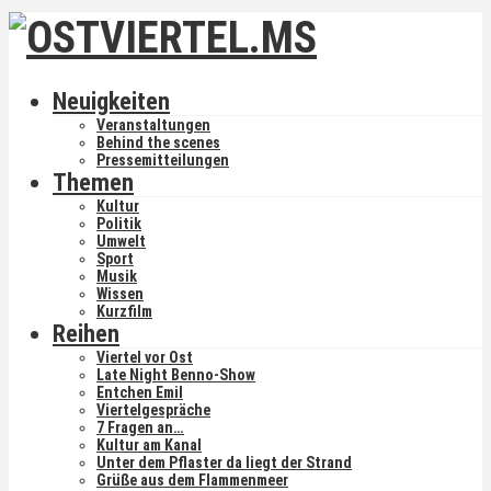
Neuigkeiten
Veranstaltungen
Behind the scenes
Pressemitteilungen
Themen
Kultur
Politik
Umwelt
Sport
Musik
Wissen
Kurzfilm
Reihen
Viertel vor Ost
Late Night Benno-Show
Entchen Emil
Viertelgespräche
7 Fragen an…
Kultur am Kanal
Unter dem Pflaster da liegt der Strand
Grüße aus dem Flammenmeer