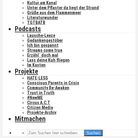
Kultur am Kanal
Unter dem Pflaster da liegt der Strand
Grüße aus dem Flammenmeer
Literaturwunder
TGTBATB
Podcasts
Lausche-Leeze
Gedankengestöber
Ich bin gespannt
Streams come true
Erzähl´ doch mal
Lass deine Kuh fliegen
Im Kasten
Projekte
HATE-LESS
Conscious Parents in Crisis
Community Re-Awaken
Trust in Truth
#NewME
Circus A.C.T
Citizen Media
Projekte-Archiv
Mitmachen
Suchen