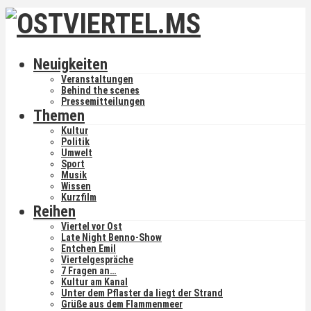
Neuigkeiten
Veranstaltungen
Behind the scenes
Pressemitteilungen
Themen
Kultur
Politik
Umwelt
Sport
Musik
Wissen
Kurzfilm
Reihen
Viertel vor Ost
Late Night Benno-Show
Entchen Emil
Viertelgespräche
7 Fragen an…
Kultur am Kanal
Unter dem Pflaster da liegt der Strand
Grüße aus dem Flammenmeer