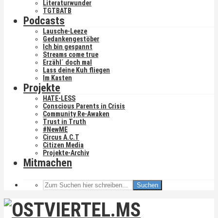
Literaturwunder
TGTBATB
Podcasts
Lausche-Leeze
Gedankengestöber
Ich bin gespannt
Streams come true
Erzähl´ doch mal
Lass deine Kuh fliegen
Im Kasten
Projekte
HATE-LESS
Conscious Parents in Crisis
Community Re-Awaken
Trust in Truth
#NewME
Circus A.C.T
Citizen Media
Projekte-Archiv
Mitmachen
Suchen