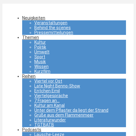
Neuigkeiten
Veranstaltungen
Behind the scenes
Pressemitteilungen
Themen
Kultur
Politik
Umwelt
Sport
Musik
Wissen
Kurzfilm
Reihen
Viertel vor Ost
Late Night Benno-Show
Entchen Emil
Viertelgespräche
7 Fragen an…
Kultur am Kanal
Unter dem Pflaster da liegt der Strand
Grüße aus dem Flammenmeer
Literaturwunder
TGTBATB
Podcasts
Lausche-Leeze