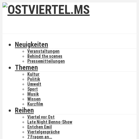
Neuigkeiten
Veranstaltungen
Behind the scenes
Pressemitteilungen
Themen
Kultur
Politik
Umwelt
Sport
Musik
Wissen
Kurzfilm
Reihen
Viertel vor Ost
Late Night Benno-Show
Entchen Emil
Viertelgespräche
7 Fragen an…