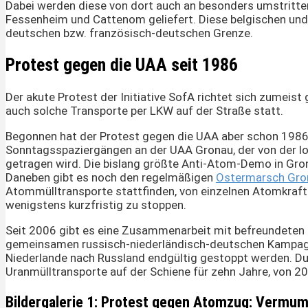
Dabei werden diese von dort auch an besonders umstritten
Fessenheim und Cattenom geliefert. Diese belgischen und 
deutschen bzw. französisch-deutschen Grenze.
Protest gegen die UAA seit 1986
Der akute Protest der Initiative SofA richtet sich zumeist
auch solche Transporte per LKW auf der Straße statt.
Begonnen hat der Protest gegen die UAA aber schon 1986
Sonntagsspaziergängen an der UAA Gronau, der von der lok
getragen wird. Die bislang größte Anti-Atom-Demo in Gro
Daneben gibt es noch den regelmäßigen
Ostermarsch Gro
Atommülltransporte stattfinden, von einzelnen Atomkraf
wenigstens kurzfristig zu stoppen.
Seit 2006 gibt es eine Zusammenarbeit mit befreundeten 
gemeinsamen russisch-niederländisch-deutschen Kampagne
Niederlande nach Russland endgültig gestoppt werden. Du
Uranmülltransporte auf der Schiene für zehn Jahre, von 
Bildergalerie 1: Protest gegen Atomzug: Vermu