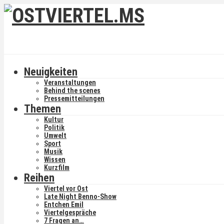
Neuigkeiten
Veranstaltungen
Behind the scenes
Pressemitteilungen
Themen
Kultur
Politik
Umwelt
Sport
Musik
Wissen
Kurzfilm
Reihen
Viertel vor Ost
Late Night Benno-Show
Entchen Emil
Viertelgespräche
7 Fragen an…