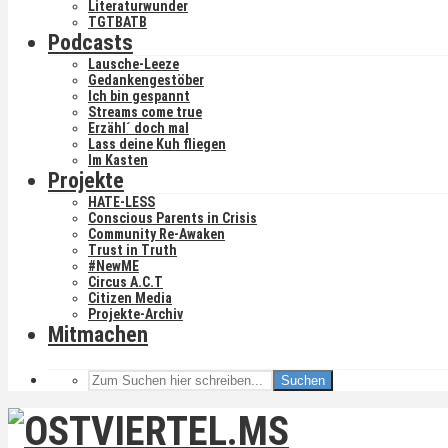
Literaturwunder
TGTBATB
Podcasts
Lausche-Leeze
Gedankengestöber
Ich bin gespannt
Streams come true
Erzähl´ doch mal
Lass deine Kuh fliegen
Im Kasten
Projekte
HATE-LESS
Conscious Parents in Crisis
Community Re-Awaken
Trust in Truth
#NewME
Circus A.C.T
Citizen Media
Projekte-Archiv
Mitmachen
Suchen