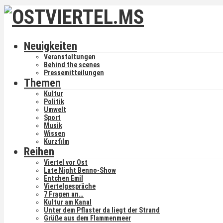
Neuigkeiten
Veranstaltungen
Behind the scenes
Pressemitteilungen
Themen
Kultur
Politik
Umwelt
Sport
Musik
Wissen
Kurzfilm
Reihen
Viertel vor Ost
Late Night Benno-Show
Entchen Emil
Viertelgespräche
7 Fragen an…
Kultur am Kanal
Unter dem Pflaster da liegt der Strand
Grüße aus dem Flammenmeer