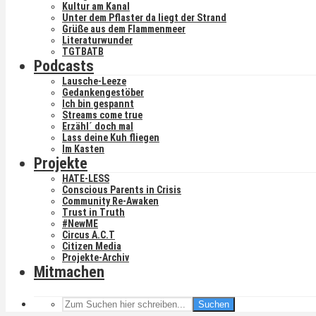
Kultur am Kanal
Unter dem Pflaster da liegt der Strand
Grüße aus dem Flammenmeer
Literaturwunder
TGTBATB
Podcasts
Lausche-Leeze
Gedankengestöber
Ich bin gespannt
Streams come true
Erzähl´ doch mal
Lass deine Kuh fliegen
Im Kasten
Projekte
HATE-LESS
Conscious Parents in Crisis
Community Re-Awaken
Trust in Truth
#NewME
Circus A.C.T
Citizen Media
Projekte-Archiv
Mitmachen
Suchen