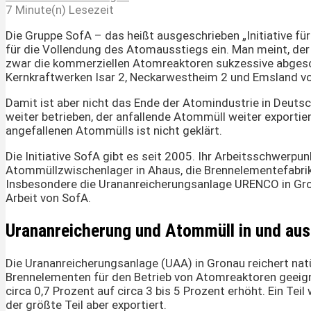
7 Minute(n) Lesezeit
Die Gruppe SofA – das heißt ausgeschrieben „Initiative fü
für die Vollendung des Atomausstiegs ein. Man meint, der
zwar die kommerziellen Atomreaktoren sukzessive abgesch
Kernkraftwerken Isar 2, Neckarwestheim 2 und Emsland v
Damit ist aber nicht das Ende der Atomindustrie in Deuts
weiter betrieben, der anfallende Atommüll weiter exportiert
angefallenen Atommülls ist nicht geklärt.
Die Initiative SofA gibt es seit 2005. Ihr Arbeitsschwerpu
Atommüllzwischenlager in Ahaus, die Brennelementefabrik
Insbesondere die Urananreicherungsanlage URENCO in Grona
Arbeit von SofA.
Urananreicherung und Atommüll in und au
Die Urananreicherungsanlage (UAA) in Gronau reichert natü
Brennelementen für den Betrieb von Atomreaktoren geeigne
circa 0,7 Prozent auf circa 3 bis 5 Prozent erhöht. Ein Teil
der größte Teil aber exportiert.