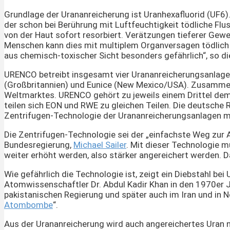
Grundlage der Urananreicherung ist Uranhexafluorid (UF6).
der schon bei Berührung mit Luftfeuchtigkeit tödliche Flus
von der Haut sofort resorbiert. Verätzungen tieferer Gew
Menschen kann dies mit multiplem Organversagen tödlich 
aus chemisch-toxischer Sicht besonders gefährlich“, so die 
URENCO betreibt insgesamt vier Urananreicherungsanlagen:
(Großbritannien) und Eunice (New Mexico/USA). Zusammen
Weltmarktes. URENCO gehört zu jeweils einem Drittel dem 
teilen sich EON und RWE zu gleichen Teilen. Die deutsche R
Zentrifugen-Technologie der Urananreicherungsanlagen mili
Die Zentrifugen-Technologie sei der „einfachste Weg zu
Bundesregierung,
Michael Sailer
. Mit dieser Technologie m
weiter erhöht werden, also stärker angereichert werden. D
Wie gefährlich die Technologie ist, zeigt ein Diebstahl b
Atomwissenschaftler Dr. Abdul Kadir Khan in den 1970er J
pakistanischen Regierung und später auch im Iran und in 
Atombombe
“.
Aus der Urananreicherung wird auch angereichertes Uran n