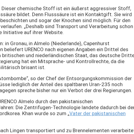
 Dieser chemische Stoff ist ein äußerst aggressiver Stoff,
ssäure bildet. Denn Flusssäure ist ein Kontaktgift. Sie wird
ebeschichten und sogar der Knochen sind möglich. Für den
verlaufen. „Deshalb sind Transport und Verarbeitung schon
Initiative auf ihrer Website.
 in Gronau, in Almelo (Niederlande), Capenhurst
 beliefert URENCO nach eigenen Angaben ein Drittel des
britischen und niederländischen Staat, das deutsche Dritte
egierung hat ein Mitsprache- und Kontrollrechte, da die
tärisch brisant ist.
r Atombombe“, so der Chef der Entsorgungskommission der
üsse lediglich der Anteil des spaltbaren Uran-235 noch
agegen spreche bisher nur ein Verbot der drei Regierungen.
ei URENCO Almelo durch den pakistanischen
ahren: Die Zentrifugen-Technologie landete dadurch bei de
Nordkorea. Khan wurde so zum „
Vater der pakistanischen
ach Lingen transportiert und zu Brennelementen verarbeite