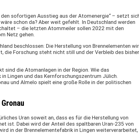
r den sofortigen Ausstieg aus der Atomenergie“ – setzt sic
 wäre schon da? Aber weit gefehlt. In Deutschland werden
altet – die letzten Atommeiler sollen 2022 mit den
om Netz gehen.
chland beschlossen: Die Herstellung von Brennelementen wi
, die Forschung steht nicht still und der Verbleib des bishe
nkt sind die Atomanlagen in der Region. Wie das
 in Lingen und das Kernforschungszentrum Jülich.
u und Almelo spielt eine große Rolle in der politischen
s Gronau
rliches Uran soweit an, dass es für die Herstellung von
t ist. Dabei wird der Anteil des spaltbaren Uran-235 von
 wird in der Brennelementefabrik in Lingen weiterverarbeitet,