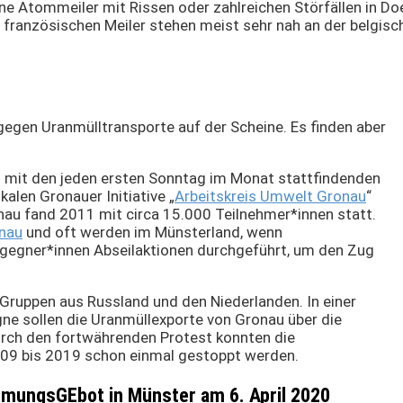
e Atommeiler mit Rissen oder zahlreichen Störfällen in Doe
französischen Meiler stehen meist sehr nah an der belgisc
 gegen Uranmülltransporte auf der Scheine. Es finden aber
 mit den jeden ersten Sonntag im Monat stattfindenden
alen Gronauer Initiative „
Arbeitskreis Umwelt Gronau
“
nau fand 2011 mit circa 15.000 Teilnehmer*innen statt.
nau
und oft werden im Münsterland, wenn
tgegner*innen Abseilaktionen durchgeführt, um den Zug
Gruppen aus Russland und den Niederlanden. In einer
 sollen die Uranmüllexporte von Gronau über die
rch den fortwährenden Protest konnten die
2009 bis 2019 schon einmal gestoppt werden.
mmungsGEbot in Münster am 6. April 2020