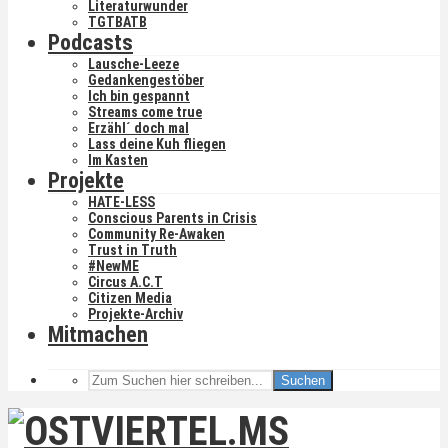
Literaturwunder
TGTBATB
Podcasts
Lausche-Leeze
Gedankengestöber
Ich bin gespannt
Streams come true
Erzähl´ doch mal
Lass deine Kuh fliegen
Im Kasten
Projekte
HATE-LESS
Conscious Parents in Crisis
Community Re-Awaken
Trust in Truth
#NewME
Circus A.C.T
Citizen Media
Projekte-Archiv
Mitmachen
Suchen