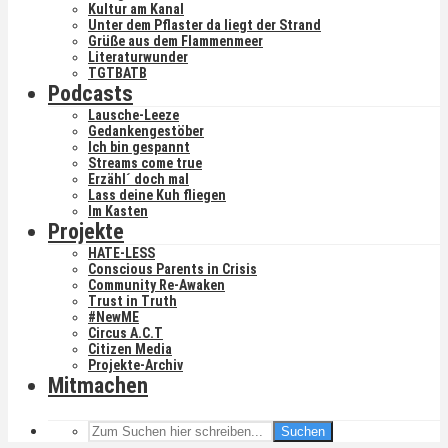
Kultur am Kanal
Unter dem Pflaster da liegt der Strand
Grüße aus dem Flammenmeer
Literaturwunder
TGTBATB
Podcasts
Lausche-Leeze
Gedankengestöber
Ich bin gespannt
Streams come true
Erzähl´ doch mal
Lass deine Kuh fliegen
Im Kasten
Projekte
HATE-LESS
Conscious Parents in Crisis
Community Re-Awaken
Trust in Truth
#NewME
Circus A.C.T
Citizen Media
Projekte-Archiv
Mitmachen
Suchen