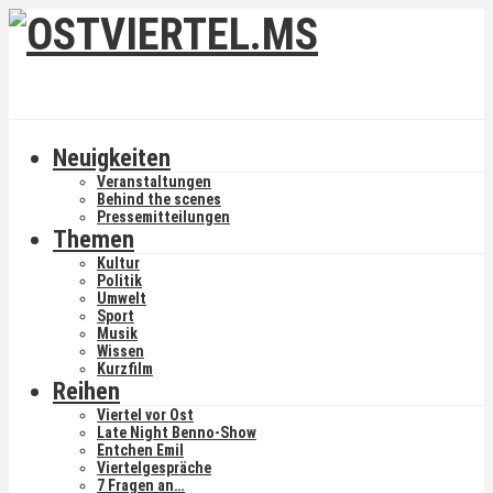
Neuigkeiten
Veranstaltungen
Behind the scenes
Pressemitteilungen
Themen
Kultur
Politik
Umwelt
Sport
Musik
Wissen
Kurzfilm
Reihen
Viertel vor Ost
Late Night Benno-Show
Entchen Emil
Viertelgespräche
7 Fragen an…