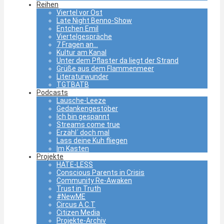
Reihen
Viertel vor Ost
Late Night Benno-Show
Entchen Emil
Viertelgespräche
7 Fragen an…
Kultur am Kanal
Unter dem Pflaster da liegt der Strand
Grüße aus dem Flammenmeer
Literaturwunder
TGTBATB
Podcasts
Lausche-Leeze
Gedankengestöber
Ich bin gespannt
Streams come true
Erzähl´ doch mal
Lass deine Kuh fliegen
Im Kasten
Projekte
HATE-LESS
Conscious Parents in Crisis
Community Re-Awaken
Trust in Truth
#NewME
Circus A.C.T
Citizen Media
Projekte-Archiv