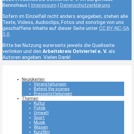
Bennohaus |
Impressum
|
Datenschutzerklärung
Sofern im Einzelfall nicht anders angegeben, stehen alle
Texte, Videos, Audioclips, Fotos und sonstige von uns
geschaffene Inhalte auf dieser Seite unter
CC BY-NC-SA
3.0
.
Bitte bei Nutzung eurerseits jeweils die Quellseite
verlinken und den
Arbeitskreis Ostviertel e. V.
als
Autoren angeben. Vielen Dank!
Neuigkeiten
Veranstaltungen
Behind the scenes
Pressemitteilungen
Themen
Kultur
Politik
Umwelt
Sport
Musik
Wissen
Kurzfilm