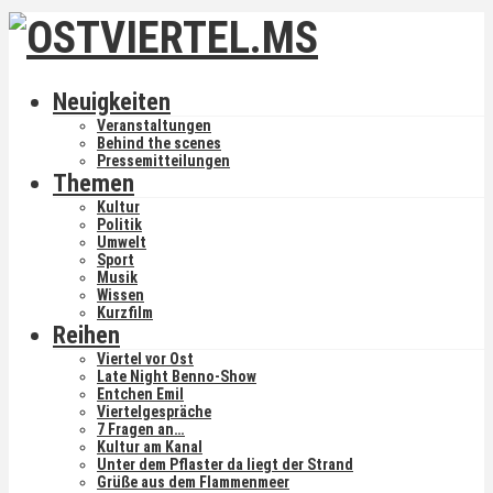
Neuigkeiten
Veranstaltungen
Behind the scenes
Pressemitteilungen
Themen
Kultur
Politik
Umwelt
Sport
Musik
Wissen
Kurzfilm
Reihen
Viertel vor Ost
Late Night Benno-Show
Entchen Emil
Viertelgespräche
7 Fragen an…
Kultur am Kanal
Unter dem Pflaster da liegt der Strand
Grüße aus dem Flammenmeer