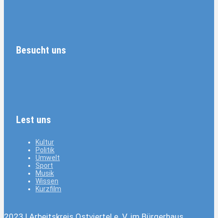
Besucht uns
Lest uns
Kultur
Politik
Umwelt
Sport
Musik
Wissen
Kurzfilm
2023 | Arbeitskreis Ostviertel e. V. im Bürgerhaus