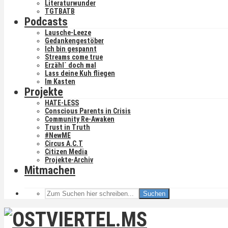
Literaturwunder
TGTBATB
Podcasts
Lausche-Leeze
Gedankengestöber
Ich bin gespannt
Streams come true
Erzähl´ doch mal
Lass deine Kuh fliegen
Im Kasten
Projekte
HATE-LESS
Conscious Parents in Crisis
Community Re-Awaken
Trust in Truth
#NewME
Circus A.C.T
Citizen Media
Projekte-Archiv
Mitmachen
Suchen