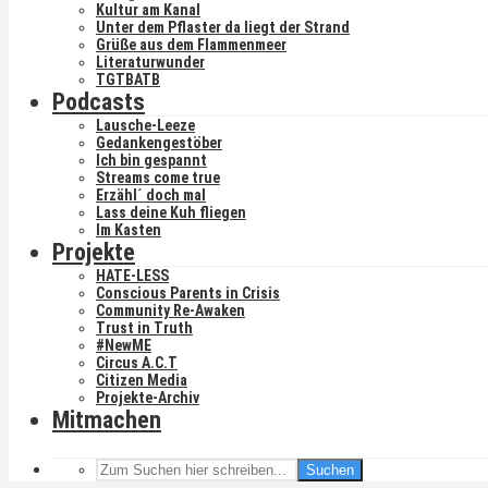
Kultur am Kanal
Unter dem Pflaster da liegt der Strand
Grüße aus dem Flammenmeer
Literaturwunder
TGTBATB
Podcasts
Lausche-Leeze
Gedankengestöber
Ich bin gespannt
Streams come true
Erzähl´ doch mal
Lass deine Kuh fliegen
Im Kasten
Projekte
HATE-LESS
Conscious Parents in Crisis
Community Re-Awaken
Trust in Truth
#NewME
Circus A.C.T
Citizen Media
Projekte-Archiv
Mitmachen
Suchen