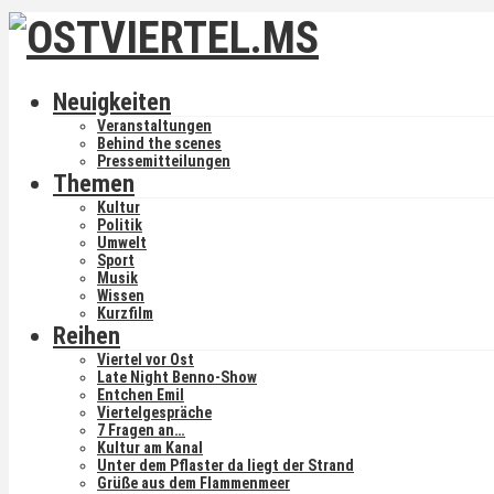
Neuigkeiten
Veranstaltungen
Behind the scenes
Pressemitteilungen
Themen
Kultur
Politik
Umwelt
Sport
Musik
Wissen
Kurzfilm
Reihen
Viertel vor Ost
Late Night Benno-Show
Entchen Emil
Viertelgespräche
7 Fragen an…
Kultur am Kanal
Unter dem Pflaster da liegt der Strand
Grüße aus dem Flammenmeer