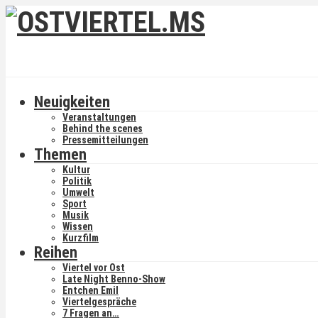
Neuigkeiten
Veranstaltungen
Behind the scenes
Pressemitteilungen
Themen
Kultur
Politik
Umwelt
Sport
Musik
Wissen
Kurzfilm
Reihen
Viertel vor Ost
Late Night Benno-Show
Entchen Emil
Viertelgespräche
7 Fragen an…