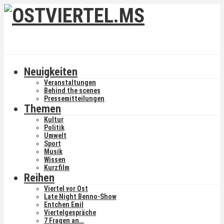
Neuigkeiten
Veranstaltungen
Behind the scenes
Pressemitteilungen
Themen
Kultur
Politik
Umwelt
Sport
Musik
Wissen
Kurzfilm
Reihen
Viertel vor Ost
Late Night Benno-Show
Entchen Emil
Viertelgespräche
7 Fragen an…