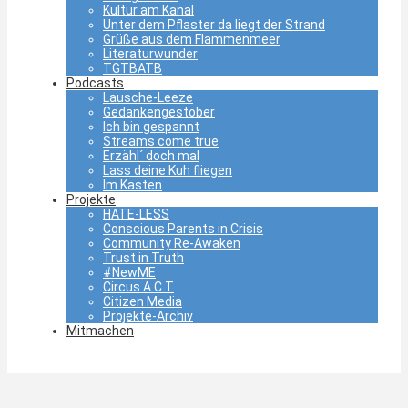
Kultur am Kanal
Unter dem Pflaster da liegt der Strand
Grüße aus dem Flammenmeer
Literaturwunder
TGTBATB
Podcasts
Lausche-Leeze
Gedankengestöber
Ich bin gespannt
Streams come true
Erzähl´ doch mal
Lass deine Kuh fliegen
Im Kasten
Projekte
HATE-LESS
Conscious Parents in Crisis
Community Re-Awaken
Trust in Truth
#NewME
Circus A.C.T
Citizen Media
Projekte-Archiv
Mitmachen