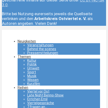
3.0
.
Bitte bei Nutzung eurerseits jeweils die Quellseite
verlinken und den
Arbeitskreis Ostviertel e. V.
als
Autoren angeben. Vielen Dank!
Neuigkeiten
Veranstaltungen
Behind the scenes
Pressemitteilungen
Themen
Kultur
Politik
Umwelt
Sport
Musik
Wissen
Kurzfilm
Reihen
Viertel vor Ost
Late Night Benno-Show
Entchen Emil
Viertelgespräche
7 Fragen an…