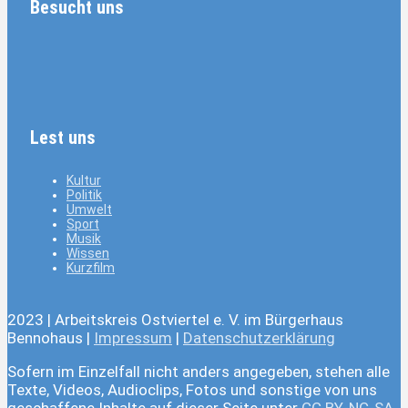
Besucht uns
Lest uns
Kultur
Politik
Umwelt
Sport
Musik
Wissen
Kurzfilm
2023 | Arbeitskreis Ostviertel e. V. im Bürgerhaus
Bennohaus |
Impressum
|
Datenschutzerklärung
Sofern im Einzelfall nicht anders angegeben, stehen alle
Texte, Videos, Audioclips, Fotos und sonstige von uns
geschaffene Inhalte auf dieser Seite unter
CC BY-NC-SA