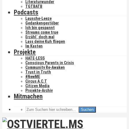
Literaturwunder
TGTBATB
Podcasts
Lausche-Leeze
Gedankengestöber
Ich bin gespannt
Streams come true
Erzähl´ doch mal
Lass deine Kuh fliegen
Im Kasten
Projekte
HATE-LESS
Conscious Parents in Crisis
Community Re-Awaken
Trust in Truth
#NewME
Circus A.C.T
Citizen Media
Projekte-Archiv
Mitmachen
Suchen