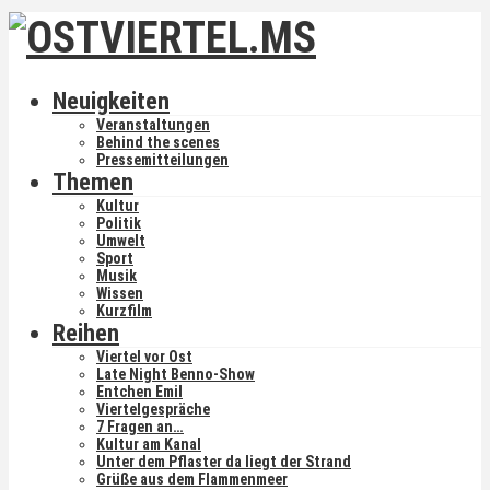
Neuigkeiten
Veranstaltungen
Behind the scenes
Pressemitteilungen
Themen
Kultur
Politik
Umwelt
Sport
Musik
Wissen
Kurzfilm
Reihen
Viertel vor Ost
Late Night Benno-Show
Entchen Emil
Viertelgespräche
7 Fragen an…
Kultur am Kanal
Unter dem Pflaster da liegt der Strand
Grüße aus dem Flammenmeer