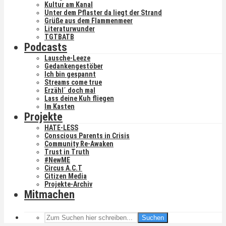
Kultur am Kanal
Unter dem Pflaster da liegt der Strand
Grüße aus dem Flammenmeer
Literaturwunder
TGTBATB
Podcasts
Lausche-Leeze
Gedankengestöber
Ich bin gespannt
Streams come true
Erzähl´ doch mal
Lass deine Kuh fliegen
Im Kasten
Projekte
HATE-LESS
Conscious Parents in Crisis
Community Re-Awaken
Trust in Truth
#NewME
Circus A.C.T
Citizen Media
Projekte-Archiv
Mitmachen
Suchen