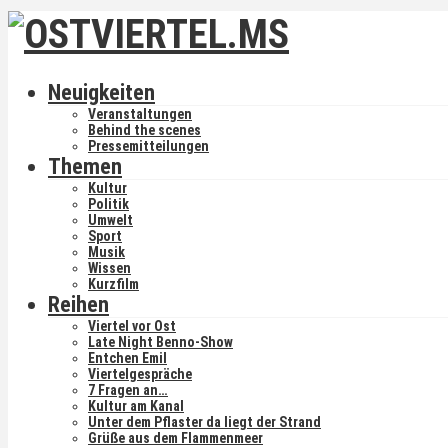
Neuigkeiten
Veranstaltungen
Behind the scenes
Pressemitteilungen
Themen
Kultur
Politik
Umwelt
Sport
Musik
Wissen
Kurzfilm
Reihen
Viertel vor Ost
Late Night Benno-Show
Entchen Emil
Viertelgespräche
7 Fragen an…
Kultur am Kanal
Unter dem Pflaster da liegt der Strand
Grüße aus dem Flammenmeer