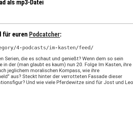
ad als mp3-Datei
d für euren
Podcatcher
:
egory/4-podcasts/im-kasten/feed/
den Serien, die es schaut und genießt? Wenn dem so sein
ie in der (man glaubt es kaum) nun 20. Folge Im Kasten, ihre
auch jeglichem moralischen Kompass, wie ihre
eld” aus? Steckt hinter der verrotteten Fassade dieser
ationsfigur? Und wie viele Pferdewitze sind für Jost und Le