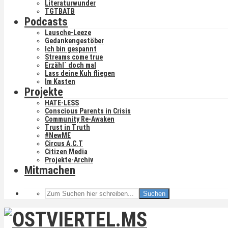
Literaturwunder
TGTBATB
Podcasts
Lausche-Leeze
Gedankengestöber
Ich bin gespannt
Streams come true
Erzähl´ doch mal
Lass deine Kuh fliegen
Im Kasten
Projekte
HATE-LESS
Conscious Parents in Crisis
Community Re-Awaken
Trust in Truth
#NewME
Circus A.C.T
Citizen Media
Projekte-Archiv
Mitmachen
Suchen