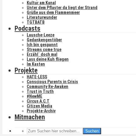
Kultur am Kanal
Unter dem Pflaster da liegt der Strand
Grüße aus dem Flammenmeer
Literaturwunder
TGTBATB
Podcasts
Lausche-Leeze
Gedankengestöber
Ich bin gespannt
Streams come true
Erzähl´ doch mal
Lass deine Kuh fliegen
Im Kasten
Projekte
HATE-LESS
Conscious Parents in Crisis
Community Re-Awaken
Trust in Truth
#NewME
Circus A.C.T
Citizen Media
Projekte-Archiv
Mitmachen
Suchen