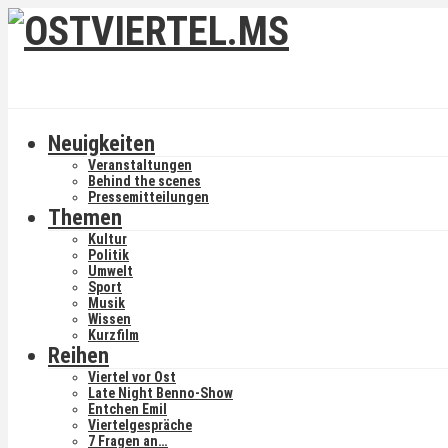
Neuigkeiten
Veranstaltungen
Behind the scenes
Pressemitteilungen
Themen
Kultur
Politik
Umwelt
Sport
Musik
Wissen
Kurzfilm
Reihen
Viertel vor Ost
Late Night Benno-Show
Entchen Emil
Viertelgespräche
7 Fragen an…