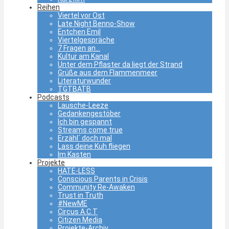
Reihen
Viertel vor Ost
Late Night Benno-Show
Entchen Emil
Viertelgespräche
7 Fragen an…
Kultur am Kanal
Unter dem Pflaster da liegt der Strand
Grüße aus dem Flammenmeer
Literaturwunder
TGTBATB
Podcasts
Lausche-Leeze
Gedankengestöber
Ich bin gespannt
Streams come true
Erzähl´ doch mal
Lass deine Kuh fliegen
Im Kasten
Projekte
HATE-LESS
Conscious Parents in Crisis
Community Re-Awaken
Trust in Truth
#NewME
Circus A.C.T
Citizen Media
Projekte-Archiv