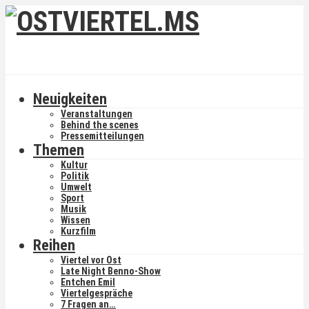
Neuigkeiten
Veranstaltungen
Behind the scenes
Pressemitteilungen
Themen
Kultur
Politik
Umwelt
Sport
Musik
Wissen
Kurzfilm
Reihen
Viertel vor Ost
Late Night Benno-Show
Entchen Emil
Viertelgespräche
7 Fragen an…