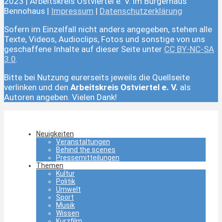
2023 | Arbeitskreis Ostviertel e. V. im Bürgerhaus
Bennohaus |
Impressum
|
Datenschutzerklärung
Sofern im Einzelfall nicht anders angegeben, stehen alle
Texte, Videos, Audioclips, Fotos und sonstige von uns
geschaffene Inhalte auf dieser Seite unter
CC BY-NC-SA
3.0
.
Bitte bei Nutzung eurerseits jeweils die Quellseite
verlinken und den
Arbeitskreis Ostviertel e. V.
als
Autoren angeben. Vielen Dank!
Neuigkeiten
Veranstaltungen
Behind the scenes
Pressemitteilungen
Themen
Kultur
Politik
Umwelt
Sport
Musik
Wissen
Kurzfilm