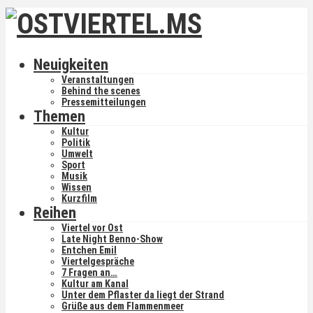
Neuigkeiten
Veranstaltungen
Behind the scenes
Pressemitteilungen
Themen
Kultur
Politik
Umwelt
Sport
Musik
Wissen
Kurzfilm
Reihen
Viertel vor Ost
Late Night Benno-Show
Entchen Emil
Viertelgespräche
7 Fragen an…
Kultur am Kanal
Unter dem Pflaster da liegt der Strand
Grüße aus dem Flammenmeer