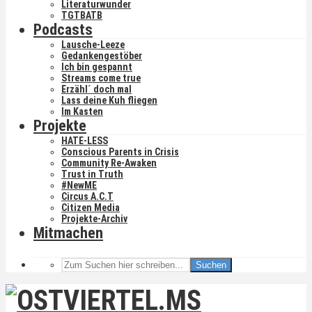
Literaturwunder
TGTBATB
Podcasts
Lausche-Leeze
Gedankengestöber
Ich bin gespannt
Streams come true
Erzähl´ doch mal
Lass deine Kuh fliegen
Im Kasten
Projekte
HATE-LESS
Conscious Parents in Crisis
Community Re-Awaken
Trust in Truth
#NewME
Circus A.C.T
Citizen Media
Projekte-Archiv
Mitmachen
Suchen