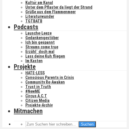
Kultur am Kanal
Unter dem Pflaster da liegt der Strand
Grüße aus dem Flammenmeer
Literaturwunder
TGTBATB
Podcasts
Lausche-Leeze
Gedankengestöber
Ich bin gespannt
Streams come true
Erzähl´ doch mal
Lass deine Kuh fliegen
Im Kasten
Projekte
HATE-LESS
Conscious Parents in Crisis
Community Re-Awaken
Trust in Truth
#NewME
Circus A.C.T
Citizen Media
Projekte-Archiv
Mitmachen
Suchen