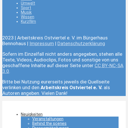
Umwelt
Sport
Musik
Wissen
Kurzfilm
2023 | Arbeitskreis Ostviertel e. V. im Bürgerhaus
Bennohaus |
Impressum
|
Datenschutzerklärung
Sofern im Einzelfall nicht anders angegeben, stehen alle
Texte, Videos, Audioclips, Fotos und sonstige von uns
geschaffene Inhalte auf dieser Seite unter
CC BY-NC-SA
3.0
.
Bitte bei Nutzung eurerseits jeweils die Quellseite
verlinken und den
Arbeitskreis Ostviertel e. V.
als
Autoren angeben. Vielen Dank!
Neuigkeiten
Veranstaltungen
Behind the scenes
Pressemitteilungen