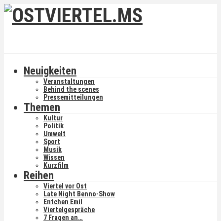
Neuigkeiten
Veranstaltungen
Behind the scenes
Pressemitteilungen
Themen
Kultur
Politik
Umwelt
Sport
Musik
Wissen
Kurzfilm
Reihen
Viertel vor Ost
Late Night Benno-Show
Entchen Emil
Viertelgespräche
7 Fragen an…