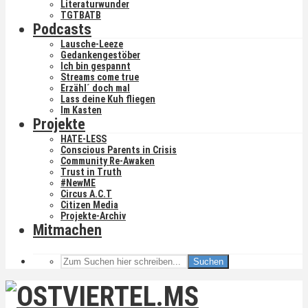
Literaturwunder
TGTBATB
Podcasts
Lausche-Leeze
Gedankengestöber
Ich bin gespannt
Streams come true
Erzähl´ doch mal
Lass deine Kuh fliegen
Im Kasten
Projekte
HATE-LESS
Conscious Parents in Crisis
Community Re-Awaken
Trust in Truth
#NewME
Circus A.C.T
Citizen Media
Projekte-Archiv
Mitmachen
Suchen