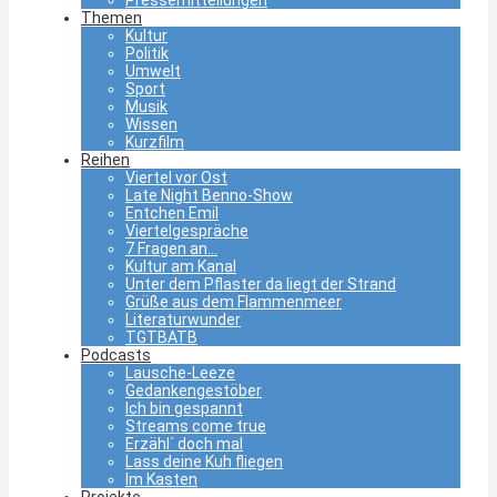
Themen
Kultur
Politik
Umwelt
Sport
Musik
Wissen
Kurzfilm
Reihen
Viertel vor Ost
Late Night Benno-Show
Entchen Emil
Viertelgespräche
7 Fragen an…
Kultur am Kanal
Unter dem Pflaster da liegt der Strand
Grüße aus dem Flammenmeer
Literaturwunder
TGTBATB
Podcasts
Lausche-Leeze
Gedankengestöber
Ich bin gespannt
Streams come true
Erzähl´ doch mal
Lass deine Kuh fliegen
Im Kasten
Projekte