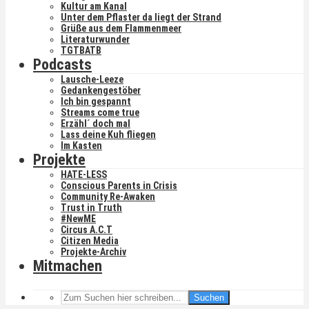
Kultur am Kanal
Unter dem Pflaster da liegt der Strand
Grüße aus dem Flammenmeer
Literaturwunder
TGTBATB
Podcasts
Lausche-Leeze
Gedankengestöber
Ich bin gespannt
Streams come true
Erzähl´ doch mal
Lass deine Kuh fliegen
Im Kasten
Projekte
HATE-LESS
Conscious Parents in Crisis
Community Re-Awaken
Trust in Truth
#NewME
Circus A.C.T
Citizen Media
Projekte-Archiv
Mitmachen
Suchen