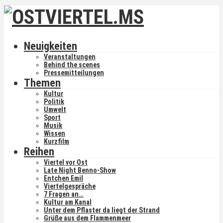
Neuigkeiten
Veranstaltungen
Behind the scenes
Pressemitteilungen
Themen
Kultur
Politik
Umwelt
Sport
Musik
Wissen
Kurzfilm
Reihen
Viertel vor Ost
Late Night Benno-Show
Entchen Emil
Viertelgespräche
7 Fragen an…
Kultur am Kanal
Unter dem Pflaster da liegt der Strand
Grüße aus dem Flammenmeer