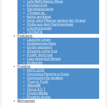
Late Night Benno-Show
Entchen Emil
Viertelgespräche
7 Fragen an…
Kultur am Kanal
Unter dem Pflaster da liegt der Strand
Grüße aus dem Flammenmeer
Literaturwunder
TGTBATB
Podcasts
Lausche-Leeze
Gedankengestöber
Ich bin gespannt
Streams come true
Erzähl´ doch mal
Lass deine Kuh fliegen
Im Kasten
Projekte
HATE-LESS
Conscious Parents in Crisis
Community Re-Awaken
Trust in Truth
#NewME
Circus A.C.T
Citizen Media
Projekte-Archiv
Mitmachen