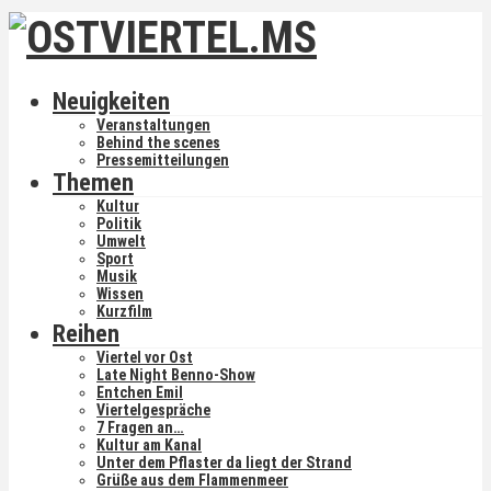
Neuigkeiten
Veranstaltungen
Behind the scenes
Pressemitteilungen
Themen
Kultur
Politik
Umwelt
Sport
Musik
Wissen
Kurzfilm
Reihen
Viertel vor Ost
Late Night Benno-Show
Entchen Emil
Viertelgespräche
7 Fragen an…
Kultur am Kanal
Unter dem Pflaster da liegt der Strand
Grüße aus dem Flammenmeer