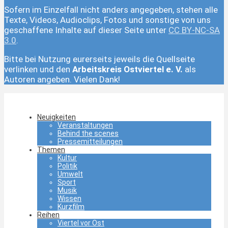
Sofern im Einzelfall nicht anders angegeben, stehen alle
Texte, Videos, Audioclips, Fotos und sonstige von uns
geschaffene Inhalte auf dieser Seite unter
CC BY-NC-SA
3.0
.
Bitte bei Nutzung eurerseits jeweils die Quellseite
verlinken und den
Arbeitskreis Ostviertel e. V.
als
Autoren angeben. Vielen Dank!
Neuigkeiten
Veranstaltungen
Behind the scenes
Pressemitteilungen
Themen
Kultur
Politik
Umwelt
Sport
Musik
Wissen
Kurzfilm
Reihen
Viertel vor Ost