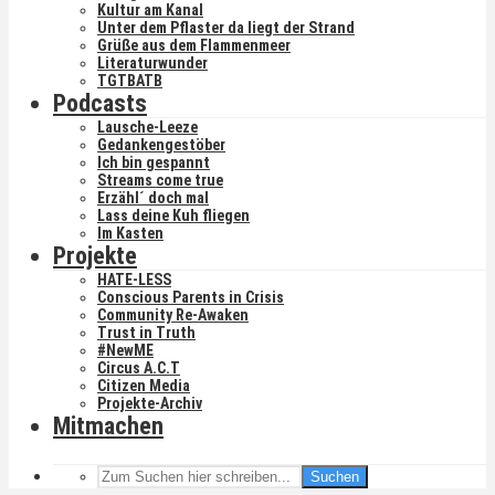
Kultur am Kanal
Unter dem Pflaster da liegt der Strand
Grüße aus dem Flammenmeer
Literaturwunder
TGTBATB
Podcasts
Lausche-Leeze
Gedankengestöber
Ich bin gespannt
Streams come true
Erzähl´ doch mal
Lass deine Kuh fliegen
Im Kasten
Projekte
HATE-LESS
Conscious Parents in Crisis
Community Re-Awaken
Trust in Truth
#NewME
Circus A.C.T
Citizen Media
Projekte-Archiv
Mitmachen
Suchen