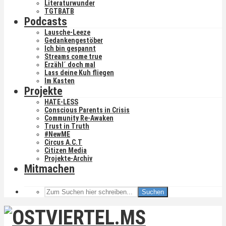
Literaturwunder
TGTBATB
Podcasts
Lausche-Leeze
Gedankengestöber
Ich bin gespannt
Streams come true
Erzähl´ doch mal
Lass deine Kuh fliegen
Im Kasten
Projekte
HATE-LESS
Conscious Parents in Crisis
Community Re-Awaken
Trust in Truth
#NewME
Circus A.C.T
Citizen Media
Projekte-Archiv
Mitmachen
Suchen