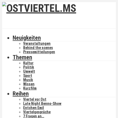
Neuigkeiten
Veranstaltungen
Behind the scenes
Pressemitteilungen
Themen
Kultur
Politik
Umwelt
Sport
Musik
Wissen
Kurzfilm
Reihen
Viertel vor Ost
Late Night Benno-Show
Entchen Emil
Viertelgespräche
7 Fragen an…